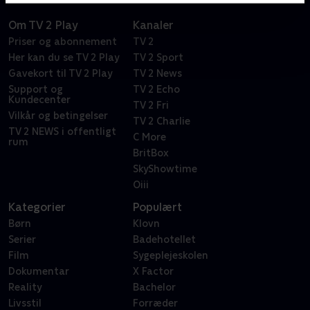
Om TV 2 Play
Kanaler
Priser og abonnement
TV 2
Her kan du se TV 2 Play
TV 2 Sport
Gavekort til TV 2 Play
TV 2 News
Support og
TV 2 Echo
Kundecenter
TV 2 Fri
Vilkår og betingelser
TV 2 Charlie
TV 2 NEWS i offentligt
C More
rum
BritBox
SkyShowtime
Oiii
Kategorier
Populært
Børn
Klovn
Serier
Badehotellet
Film
Sygeplejeskolen
Dokumentar
X Factor
Reality
Bachelor
Livsstil
Forræder