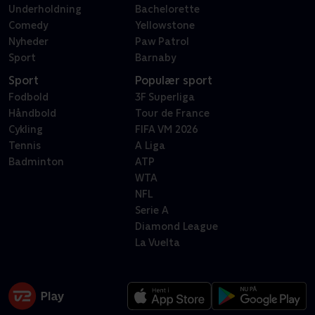
Underholdning
Bachelorette
Comedy
Yellowstone
Nyheder
Paw Patrol
Sport
Barnaby
Sport
Populær sport
Fodbold
3F Superliga
Håndbold
Tour de France
Cykling
FIFA VM 2026
Tennis
A Liga
Badminton
ATP
WTA
NFL
Serie A
Diamond League
La Vuelta