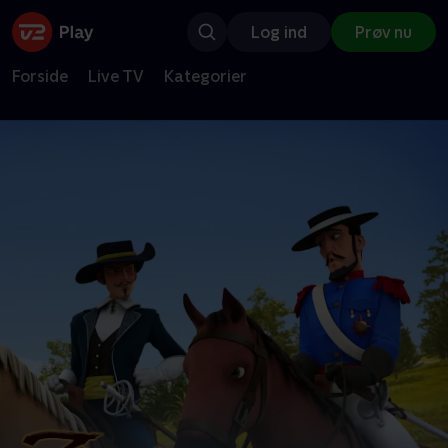
Log ind
Prøv nu
Forside
Live TV
Kategorier