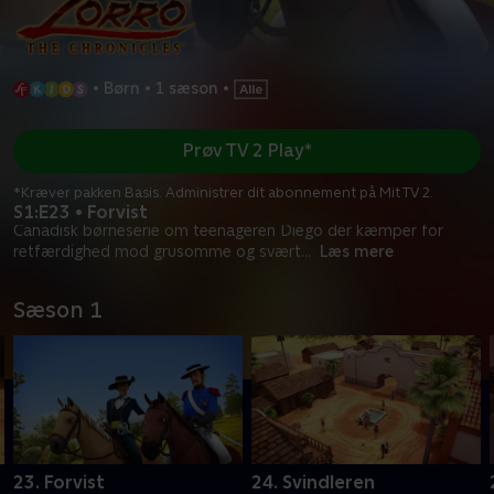
•
Børn
•
1 sæson
•
Prøv TV 2 Play*
*Kræver pakken Basis. Administrer dit abonnement på Mit TV 2.
S1:E23 • Forvist
Canadisk børneserie om teenageren Diego der kæmper for
retfærdighed mod grusomme og svært
...
Læs mere
Sæson 1
23. Forvist
24. Svindleren