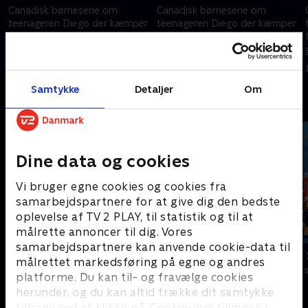
Canadisk børneserie om
Canadisk børneserie om
teenageren Diego der kæmper
teenageren Diego der kæmper
for retfærdighed mod
for retfærdighed mod
grusomme og svært
grusomme og svært
bevæbnede tyranner. Den
bevæbnede tyranner. Den
1. februar 2025 • 21 min
1. februar 2025 • 21 min
mest berømte maskerede helt
mest berømte maskerede helt
er født.
er født.
Samtykke
Detaljer
Om
Andre så også
Dine data og cookies
Vi bruger egne cookies og cookies fra
samarbejdspartnere for at give dig den bedste
oplevelse af TV 2 PLAY, til statistik og til at
målrette annoncer til dig. Vores
samarbejdspartnere kan anvende cookie-data til
Miraculous
Brandmand
målrettet markedsføring på egne og andres
Børneserier • 3 sæsoner
Børneserier • 1
platforme. Du kan til- og fravælge cookies
herunder, og du kan altid trække dit samtykke
tilbage ved at klikke på ’Cookie-indstillinger’ i