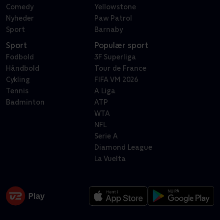
Comedy
Yellowstone
Nyheder
Paw Patrol
Sport
Barnaby
Sport
Populær sport
Fodbold
3F Superliga
Håndbold
Tour de France
Cykling
FIFA VM 2026
Tennis
A Liga
Badminton
ATP
WTA
NFL
Serie A
Diamond League
La Vuelta