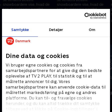
m
snowboardere vise, hvad de
snowboardere vise, hvad de
kan disciplinerne parallel
kan disciplinerne parallel
storslalom, snowboardcross,
storslalom, snowboardcross,
g
halfpipe, slopestyle, big air og
halfpipe, slopestyle, big air og
18. februar 2026 • 99 min
13. februar 2026 • 98 min
cross mixed hold.
cross mixed hold.
Samtykke
Detaljer
Om
Andre så også
Dine data og cookies
Vi bruger egne cookies og cookies fra
samarbejdspartnere for at give dig den bedste
oplevelse af TV 2 PLAY, til statistik og til at
målrette annoncer til dig. Vores
samarbejdspartnere kan anvende cookie-data til
målrettet markedsføring på egne og andres
Vinter-OL - Højdepunkter
Vinter-OL - 
platforme. Du kan til- og fravælge cookies
Sport
Skisport
herunder, og du kan altid trække dit samtykke
tilbage ved at klikke på ’Cookie-indstillinger’ i