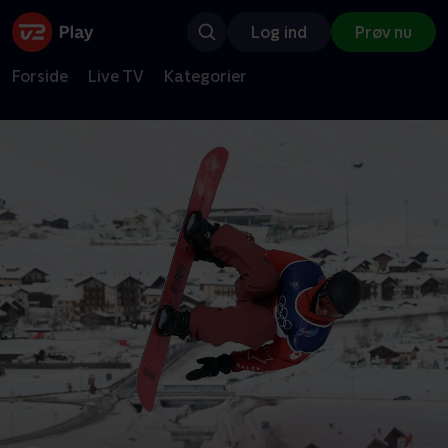
Log ind
Prøv nu
Forside
Live TV
Kategorier