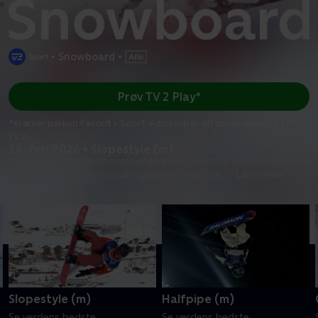
•
Snowboard
•
Prøv TV 2 Play*
*Kræver pakken Favorit + Sport. Administrer dit abonnement på Mit
TV 2.
18. feb 2026 • Slopestyle (m)
Se verdens bedste snowboardere vise, hvad de kan disciplinerne
parallel storslalom, snowboardcross, halfpipe,
...
Læs mere
Slopestyle (m)
Halfpipe (m)
Se verdens bedste
Se verdens bedste