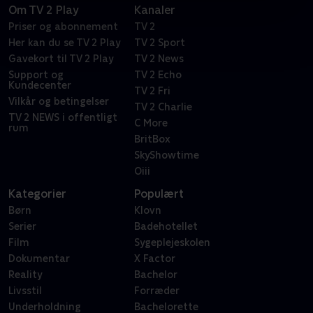
Om TV 2 Play
Kanaler
Priser og abonnement
TV 2
Her kan du se TV 2 Play
TV 2 Sport
Gavekort til TV 2 Play
TV 2 News
Support og
TV 2 Echo
Kundecenter
TV 2 Fri
Vilkår og betingelser
TV 2 Charlie
TV 2 NEWS i offentligt
C More
rum
BritBox
SkyShowtime
Oiii
Kategorier
Populært
Børn
Klovn
Serier
Badehotellet
Film
Sygeplejeskolen
Dokumentar
X Factor
Reality
Bachelor
Livsstil
Forræder
Underholdning
Bachelorette