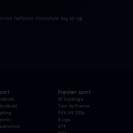
ross, halfpipe, slopestyle, big air og
port
Populær sport
odbold
3F Superliga
åndbold
Tour de France
ykling
FIFA VM 2026
ennis
A Liga
adminton
ATP