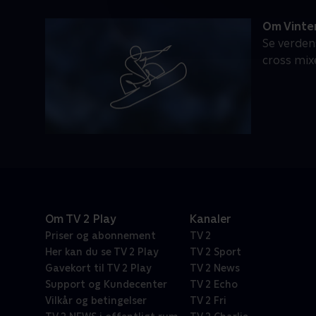
Om Vinte
Se verdens
cross mixe
Om TV 2 Play
Kanaler
Priser og abonnement
TV 2
Her kan du se TV 2 Play
TV 2 Sport
Gavekort til TV 2 Play
TV 2 News
Support og Kundecenter
TV 2 Echo
Vilkår og betingelser
TV 2 Fri