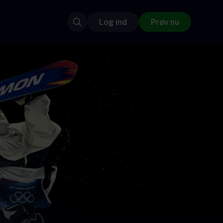
Log ind
Prøv nu