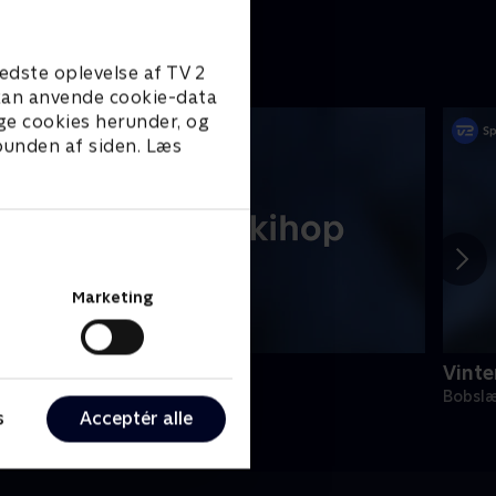
edste oplevelse af TV 2
e kan anvende cookie-data
ge cookies herunder, og
 bunden af siden. Læs
Marketing
inter-OL - Skihop
Vinte
kisport
Bobsl
s
Acceptér alle