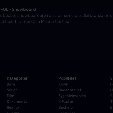
r-OL - Snowboard
 bedste snowboardere i disciplinerne parallel storslalom, c
d hold til vinter-OL i Milano Cortina.
Kategorier
Populært
S
Børn
Klovn
F
Serier
Badehotellet
H
Film
Sygeplejeskolen
C
Dokumentar
X Factor
T
Reality
Bachelor
B