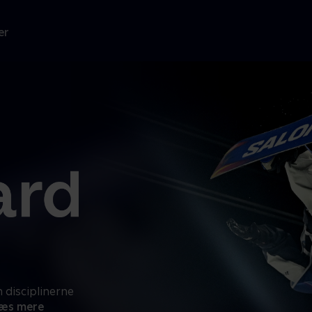
er
 disciplinerne
æs mere