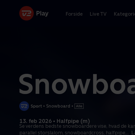
Forside
Live TV
Kategori
•
Snowboard
•
13. feb 2026 • Halfpipe (m)
Se verdens bedste snowboardere vise, hvad de kan
parallel storslalom, snowboardcross, halfpipe,
...
L