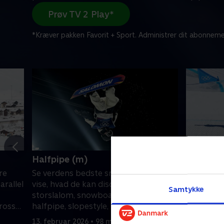
Prøv TV 2 Play*
*Kræver pakken Favorit + Sport. Administrer dit abonneme
Halfpipe (m)
Cross, fi
re
Se verdens bedste snowboardere
Se verden
arallel
vise, hvad de kan disciplinerne parallel
discipline
Samtykke
storslalom, snowboardcross,
snowboard
cross
halfpipe, slopestyle, big air og cross
cross mixe
mixed hold.
13. februar 2026 • 98 min
13. februa