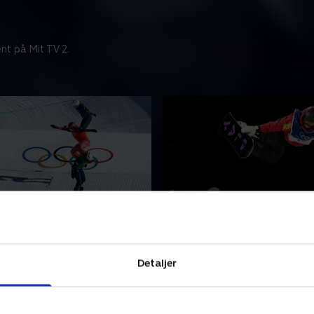
nt på Mit TV 2.
nale (k)
Halfpipe (k)
s bedste snowboardere i
Se verdens bedste snowboa
r som parallel storslalom,
discipliner som parallel stor
Detaljer
cross, halfpipe, slopestyle,
snowboardcross, halfpipe, s
d hold og big air.
cross mixed hold og big air.
r 2026 • 85 min
12. februar 2026 • 100 min