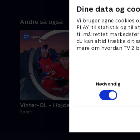
Dine data og coo
Vi bruger egne cookies o
Andre så også
PLAY, til statistik og ti
til målrettet markedsfør
du kan altid trække dit s
mere om hvordan TV 2 be
Nødvendig
Vinter-OL - Højdepunkter
Sport