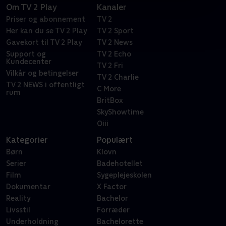
Om TV 2 Play
Kanaler
Priser og abonnement
TV 2
Her kan du se TV 2 Play
TV 2 Sport
Gavekort til TV 2 Play
TV 2 News
Support og
TV 2 Echo
Kundecenter
TV 2 Fri
Vilkår og betingelser
TV 2 Charlie
TV 2 NEWS i offentligt
C More
rum
BritBox
SkyShowtime
Oiii
Kategorier
Populært
Børn
Klovn
Serier
Badehotellet
Film
Sygeplejeskolen
Dokumentar
X Factor
Reality
Bachelor
Livsstil
Forræder
Underholdning
Bachelorette