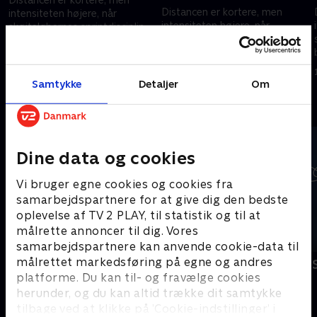
Distancen er kortere, men
intensiteten højere, når
intensiteten højere, når
skøjteløbernes sprintdisciplin
skøjteløbernes sprintdisciplin
bliver kørt til vinter-OL i Milano.
bliver kørt til vinter-OL i Milano.
14. februar 2026 • 35 min
12. februar 2026 • 64 min
Samtykke
Detaljer
Om
Andre så også
Dine data og cookies
Vi bruger egne cookies og cookies fra
samarbejdspartnere for at give dig den bedste
oplevelse af TV 2 PLAY, til statistik og til at
målrette annoncer til dig. Vores
samarbejdspartnere kan anvende cookie-data til
målrettet markedsføring på egne og andres
Vinter-OL - Kunstskøjteløb
Vinter-OL - 
platforme. Du kan til- og fravælge cookies
Skøjteløb
Skisport
herunder, og du kan altid trække dit samtykke
tilbage ved at klikke på ’Cookie-indstillinger’ i