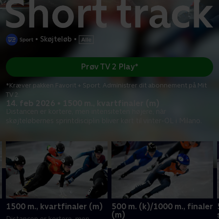
•
Skøjteløb
•
Prøv TV 2 Play*
*Kræver pakken Favorit + Sport. Administrer dit abonnement på Mit
TV 2.
14. feb 2026 • 1500 m., kvartfinaler (m)
Distancen er kortere, men intensiteten højere, når
skøjteløbernes sprintdisciplin bliver kørt til vinter-OL i Milano.
1500 m., kvartfinaler (m)
500 m. (k)/1000 m., finaler
(m)
Distancen er kortere, men