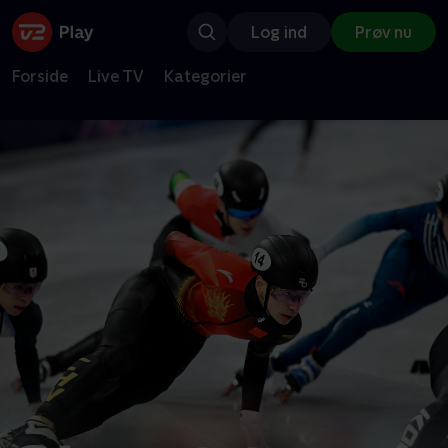
Log ind
Prøv nu
Forside
Live TV
Kategorier