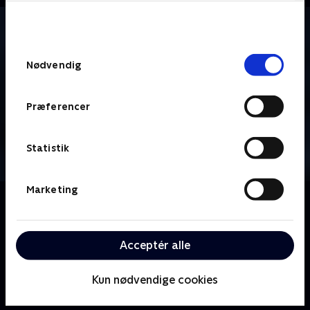
bunden af siden. Læs mere om hvordan TV 2
behandler dine oplysninger i
TV 2s privatlivspolitik
.
Samtykkevalg
Nødvendig
Præferencer
Statistik
Marketing
Om Vinter-OL - Short Track
Distancen er kortere, men intensiteten højere, når
skøjteløbernes sprintdisciplin bliver kørt til vinter-OL
Acceptér alle
i Milano Cortina.
Kun nødvendige cookies