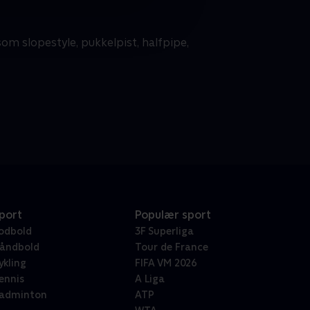
som slopestyle, pukkelpist, halfpipe,
port
Populær sport
odbold
3F Superliga
åndbold
Tour de France
ykling
FIFA VM 2026
ennis
A Liga
adminton
ATP