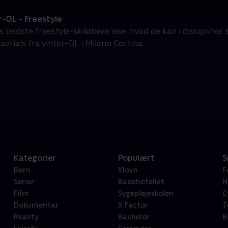
-OL - Freestyle
 bedste freestyle-skiløbere vise, hvad de kan i discipliner 
 aerials fra vinter-OL i Milano Cortina.
Kategorier
Populært
S
Børn
Klovn
F
Serier
Badehotellet
H
Film
Sygeplejeskolen
C
Dokumentar
X Factor
T
Reality
Bachelor
B