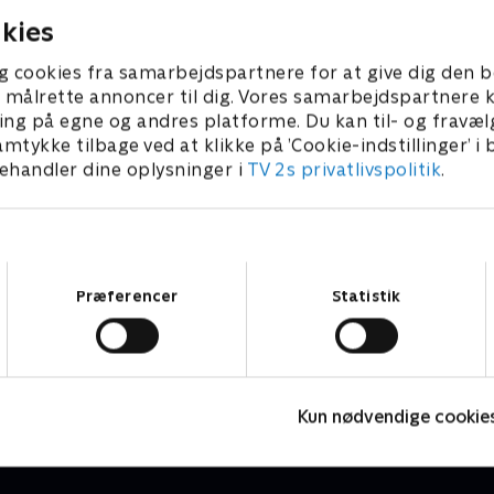
kies
g cookies fra samarbejdspartnere for at give dig den b
l at målrette annoncer til dig. Vores samarbejdspartner
ing på egne og andres platforme. Du kan til- og fravæl
amtykke tilbage ved at klikke på ’Cookie-indstillinger’ i
handler dine oplysninger i
TV 2s privatlivspolitik
.
Samtykkevalg
Præferencer
Statistik
Vinter-OL - Langrend
V
Skisport
S
Kun nødvendige cookie