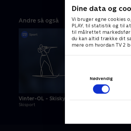
Dine data og coo
Vi bruger egne cookies o
Andre så også
PLAY, til statistik og ti
til målrettet markedsfør
du kan altid trække dit s
mere om hvordan TV 2 be
Nødvendig
Vinter-OL - Skiskydning
Skisport