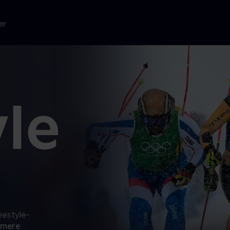
er
eestyle-
 mere