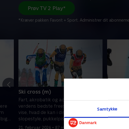
Prøv TV 2 Play*
*Kræver pakken Favorit + Sport. Administrer dit abonneme
Ski cross (m)
Freestyl
Fart, akrobatik og adrenalin! Se
Fart, akro
bere
verdens bedste freestyle-skiløbere
verdens b
Samtykke
om
vise, hvad de kan i discipliner som
vise, hvad
 big
slopestyle, pukkelpist, halfpipe, big
slopestyle
air og aerials.
air og aeri
21. februar 2026 • 87 min
20. februa