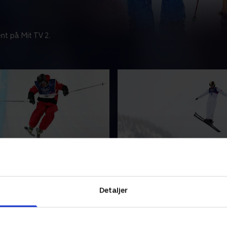
nt på Mit TV 2.
e, Halfpipe (m)
Aerials (m)
batik og adrenalin! Se
Fart, akrobatik og adrenalin
edste freestyle-skiløbere
verdens bedste freestyle-sk
Detaljer
 de kan i discipliner som
vise, hvad de kan i disciplin
, pukkelpist, halfpipe, big
slopestyle, pukkelpist, halfp
als.
air og aerials.
r 2026 • 95 min
20. februar 2026 • 80 min