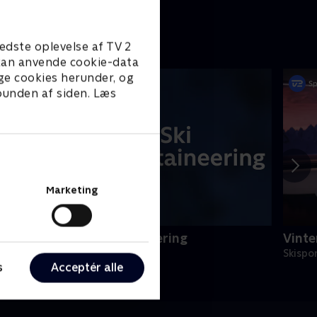
edste oplevelse af TV 2
e kan anvende cookie-data
ge cookies herunder, og
 bunden af siden. Læs
Marketing
inter-OL - Ski mountaineering
Vinte
kisport
Skispo
s
Acceptér alle