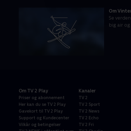
Om Vinter
Se verdens
big air og
Om TV 2 Play
Kanaler
Priser og abonnement
TV 2
Her kan du se TV 2 Play
TV 2 Sport
Gavekort til TV 2 Play
TV 2 News
Support og Kundecenter
TV 2 Echo
Vilkår og betingelser
TV 2 Fri