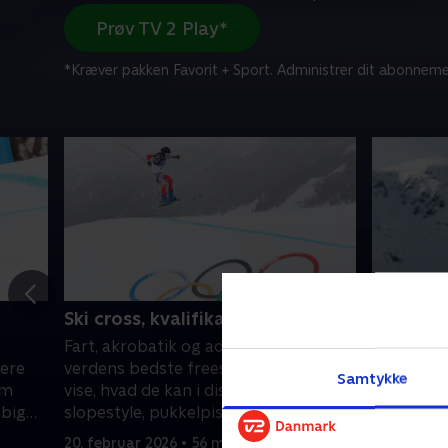
Prøv TV 2 Play*
*Kræver pakken Favorit + Sport. Administrer dit abonneme
Ski cross, kvalifikation (k)
Aerials (
Fart, akrobatik og adrenalin! Se
Fart, akro
bere
verdens bedste freestyle-skiløbere
verdens b
Samtykke
om
vise, hvad de kan i discipliner som
vise, hvad
 big
slopestyle, pukkelpist, halfpipe, big
slopestyle
air og aerials.
air og aeri
20. februar 2026 • 56 min
18. februa