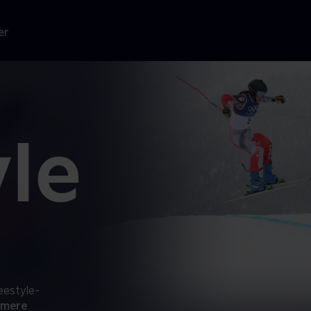
er
eestyle-
 mere