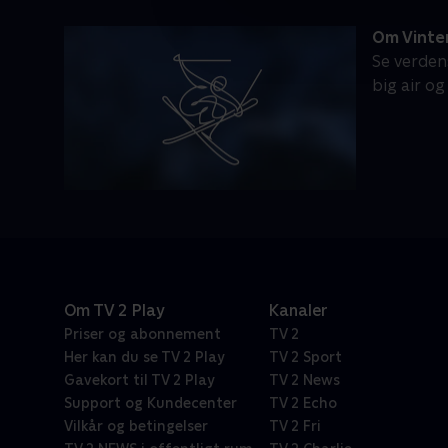
Om Vinter
Se verdens
big air og
Om TV 2 Play
Kanaler
Priser og abonnement
TV 2
Her kan du se TV 2 Play
TV 2 Sport
Gavekort til TV 2 Play
TV 2 News
Support og Kundecenter
TV 2 Echo
Vilkår og betingelser
TV 2 Fri