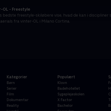
-OL - Freestyle
 bedste freestyle-skiløbere vise, hvad de kan i discipliner 
 aerials fra vinter-OL i Milano Cortina.
Kategorier
Populært
S
Børn
Klovn
F
Serier
Badehotellet
H
Film
Sygeplejeskolen
C
Dokumentar
X Factor
T
Reality
Bachelor
B