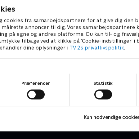
kies
g cookies fra samarbejdspartnere for at give dig den b
l at målrette annoncer til dig. Vores samarbejdspartner
ing på egne og andres platforme. Du kan til- og fravæl
amtykke tilbage ved at klikke på ’Cookie-indstillinger’ i
handler dine oplysninger i
TV 2s privatlivspolitik
.
Samtykkevalg
Præferencer
Statistik
Vinter-OL - Langrend
V
Skisport
S
Kun nødvendige cookie