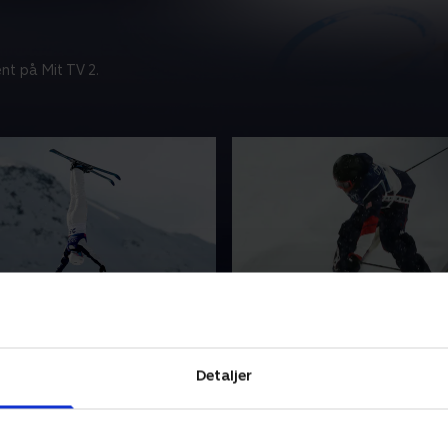
nt på Mit TV 2.
k)
Big Air (m)
batik og adrenalin! Se
Fart, akrobatik og adrenalin
edste freestyle-skiløbere
verdens bedste freestyle-sk
Detaljer
 de kan i discipliner som
vise, hvad de kan i disciplin
, pukkelpist, halfpipe, big
slopestyle, pukkelpist, halfp
als.
air og aerials.
r 2026 • 102 min
17. februar 2026 • 94 min