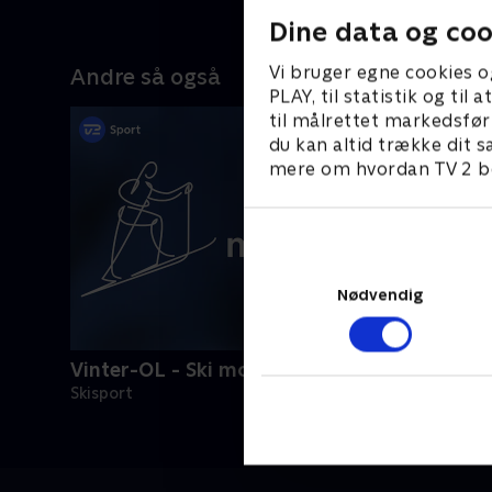
Dine data og coo
Vi bruger egne cookies o
Andre så også
PLAY, til statistik og ti
til målrettet markedsfør
du kan altid trække dit s
mere om hvordan TV 2 be
Nødvendig
Vinter-OL - Ski mountaineering
Skisport