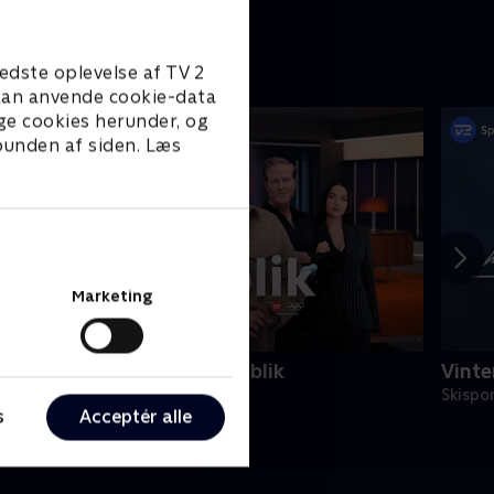
edste oplevelse af TV 2
e kan anvende cookie-data
ge cookies herunder, og
 bunden af siden. Læs
Marketing
inter-OL - Det kølige overblik
Vinte
kisport
Skispo
s
Acceptér alle