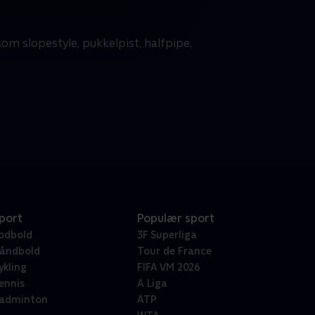
som slopestyle, pukkelpist, halfpipe,
port
Populær sport
odbold
3F Superliga
åndbold
Tour de France
ykling
FIFA VM 2026
ennis
A Liga
adminton
ATP