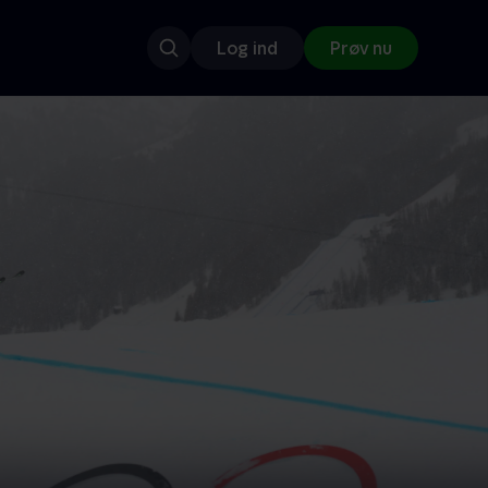
Log ind
Prøv nu