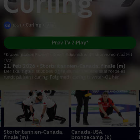
•
Curling
•
Prøv TV 2 Play*
*Kræver pakken Favorit + Sport. Administrer dit abonnement på Mit
TV 2.
21. feb 2026 • Storbritannien-Canada, finale (m)
Der skal sigtes, skubbes og fejes, når stenene skal fordeles
rundt på isen i curling. Følg med i curling til vinter-OL her.
Storbritannien-Canada,
Canada-USA,
finale (m)
bronzekamp (k)