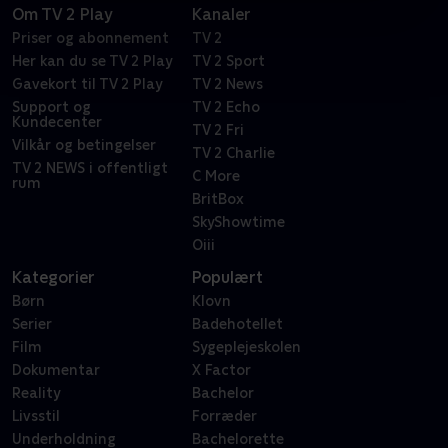
Om TV 2 Play
Kanaler
Priser og abonnement
TV 2
Her kan du se TV 2 Play
TV 2 Sport
Gavekort til TV 2 Play
TV 2 News
Support og
TV 2 Echo
Kundecenter
TV 2 Fri
Vilkår og betingelser
TV 2 Charlie
TV 2 NEWS i offentligt
C More
rum
BritBox
SkyShowtime
Oiii
Kategorier
Populært
Børn
Klovn
Serier
Badehotellet
Film
Sygeplejeskolen
Dokumentar
X Factor
Reality
Bachelor
Livsstil
Forræder
Underholdning
Bachelorette