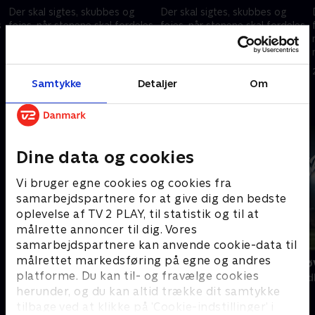
Der skal sigtes, skubbes og
Der skal sigtes, skubbes og
s
fejes, når stenene skal fordeles
fejes, når stenene skal fordeles
rundt på isen i curling. Følg
rundt på isen i curling. Følg
med i curling til vinter-OL her.
med i curling til vinter-OL her.
21. februar 2026 • 214 min
21. februar 2026 • 157 min
Samtykke
Detaljer
Om
Andre så også
Dine data og cookies
Vi bruger egne cookies og cookies fra
samarbejdspartnere for at give dig den bedste
oplevelse af TV 2 PLAY, til statistik og til at
målrette annoncer til dig. Vores
samarbejdspartnere kan anvende cookie-data til
målrettet markedsføring på egne og andres
Vinter-OL - Det kølige overblik
Prytz på prø
platforme. Du kan til- og fravælge cookies
Skisport
Amerikansk fod
herunder, og du kan altid trække dit samtykke
tilbage ved at klikke på ’Cookie-indstillinger’ i