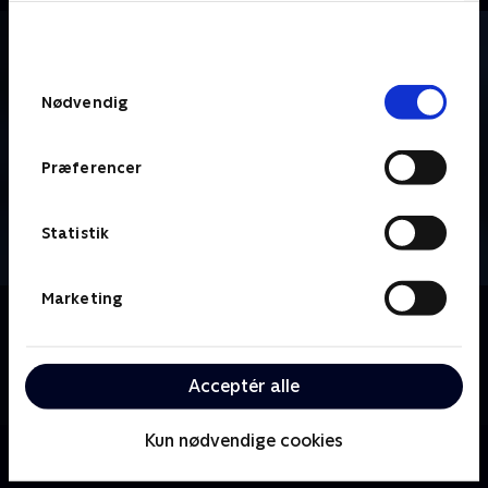
bunden af siden. Læs mere om hvordan TV 2
behandler dine oplysninger i
TV 2s privatlivspolitik
.
Samtykkevalg
Nødvendig
Præferencer
Statistik
Marketing
Om Vinter-OL - Curling
Se eller gense verdens bedste atleter i curling-
disciplinen, der kæmper om prestigefyldt metal til
Acceptér alle
vinter-OL i Milano Cortina.
Kun nødvendige cookies