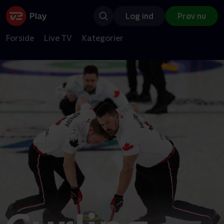
Log ind
Prøv nu
Forside
Live TV
Kategorier