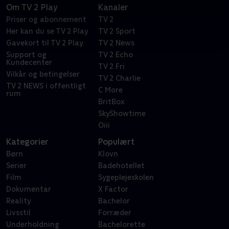
Om TV 2 Play
Kanaler
Priser og abonnement
TV 2
Her kan du se TV 2 Play
TV 2 Sport
Gavekort til TV 2 Play
TV 2 News
Support og
TV 2 Echo
Kundecenter
TV 2 Fri
Vilkår og betingelser
TV 2 Charlie
TV 2 NEWS i offentligt
C More
rum
BritBox
SkyShowtime
Oiii
Kategorier
Populært
Børn
Klovn
Serier
Badehotellet
Film
Sygeplejeskolen
Dokumentar
X Factor
Reality
Bachelor
Livsstil
Forræder
Underholdning
Bachelorette