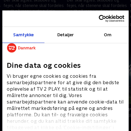
s
fejes, når stenene skal fordeles
fejes, når stenene skal fordeles
rundt på isen i curling. Følg
rundt på isen i curling. Følg
med i curling til vinter-OL her.
med i curling til vinter-OL her.
18. februar 2026 • 181 min
18. februar 2026 • 126 min
Samtykke
Detaljer
Om
Andre så også
Dine data og cookies
Vi bruger egne cookies og cookies fra
samarbejdspartnere for at give dig den bedste
oplevelse af TV 2 PLAY, til statistik og til at
målrette annoncer til dig. Vores
samarbejdspartnere kan anvende cookie-data til
målrettet markedsføring på egne og andres
Vinter-OL - Det kølige overblik
Prytz på prø
platforme. Du kan til- og fravælge cookies
Skisport
Amerikansk fod
herunder, og du kan altid trække dit samtykke
tilbage ved at klikke på ’Cookie-indstillinger’ i