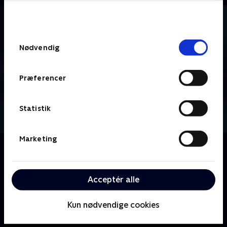
bunden af siden. Læs mere om hvordan TV 2
behandler dine oplysninger i
TV 2s privatlivspolitik
.
Samtykkevalg
Nødvendig
Præferencer
Statistik
Marketing
Om Vinter-OL - Curling
Se eller gense verdens bedste atleter i curling-
disciplinen, der kæmper om prestigefyldt metal til
Acceptér alle
vinter-OL i Milano Cortina.
Kun nødvendige cookies