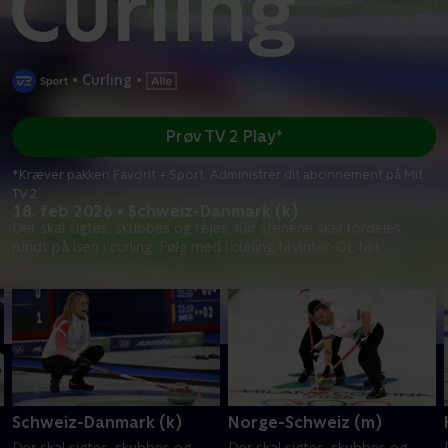
•
Curling
•
Prøv TV 2 Play*
*Kræver pakken Favorit + Sport. Administrer dit abonnement på Mit
TV 2.
18. feb 2026 • Schweiz-Danmark (k)
Der skal sigtes, skubbes og fejes, når stenene skal fordeles
rundt på isen i curling. Følg med i curling til vinter-OL her.
Schweiz-Danmark (k)
Norge-Schweiz (m)
Der skal sigtes, skubbes og
Der skal sigtes, skubbes og