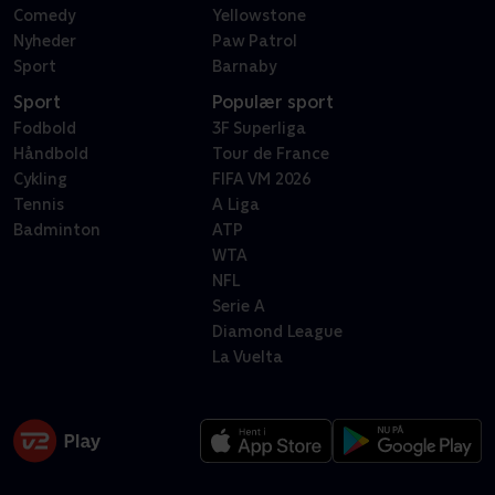
Comedy
Yellowstone
Nyheder
Paw Patrol
Sport
Barnaby
Sport
Populær sport
Fodbold
3F Superliga
Håndbold
Tour de France
Cykling
FIFA VM 2026
Tennis
A Liga
Badminton
ATP
WTA
NFL
Serie A
Diamond League
La Vuelta