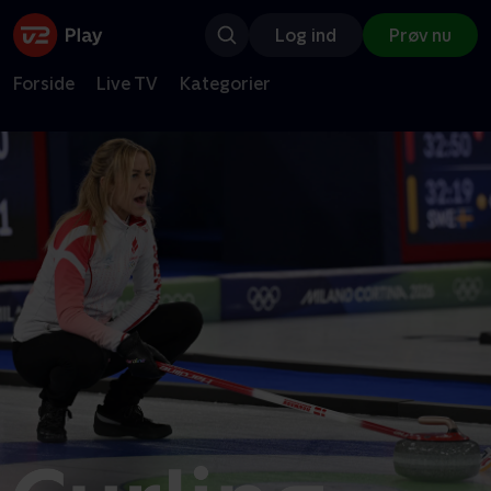
Log ind
Prøv nu
Forside
Live TV
Kategorier