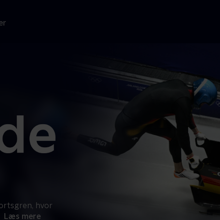
er
portsgren, hvor
Læs mere