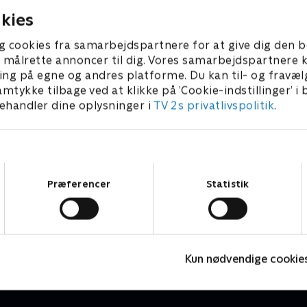
kies
g cookies fra samarbejdspartnere for at give dig den b
l at målrette annoncer til dig. Vores samarbejdspartner
ing på egne og andres platforme. Du kan til- og fravæl
amtykke tilbage ved at klikke på ’Cookie-indstillinger’ i
handler dine oplysninger i
TV 2s privatlivspolitik
.
Samtykkevalg
Præferencer
Statistik
Vinter-OL - Skeleton
V
Bobslæde
S
Kun nødvendige cookie