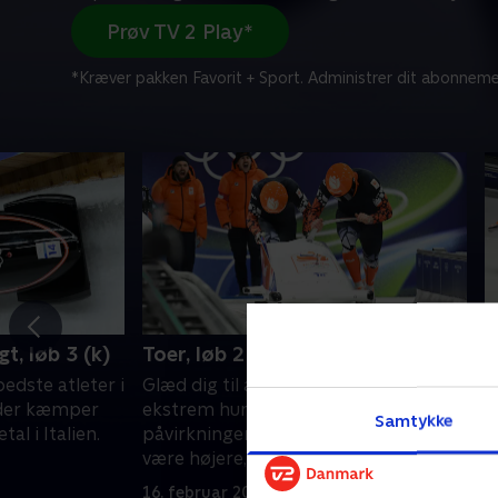
Prøv TV 2 Play*
*Kræver pakken Favorit + Sport. Administrer dit abonneme
, løb 3 (k)
Toer, løb 2 (m)
T
edste atleter i
Glæd dig til at opleve en vild og
G
 der kæmper
ekstrem hurtig sportsgren, hvor G-
e
Samtykke
l i Italien.
påvirkningen af atleterne siges at
p
være højere, end den astronauter
v
oplever under opsending.
o
16. februar 2026 • 61 min
1