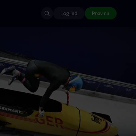
Log ind
Prøv nu