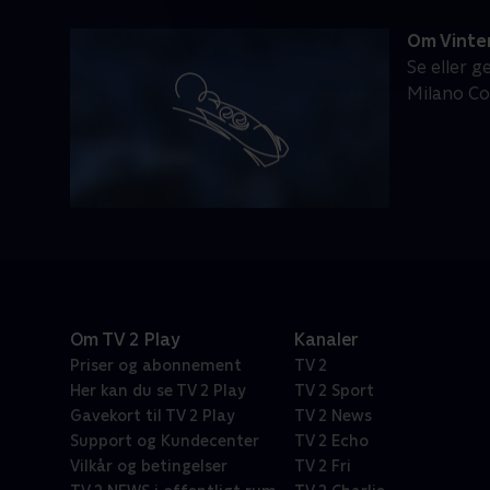
Om Vinte
Se eller 
Milano Co
Om TV 2 Play
Kanaler
Priser og abonnement
TV 2
Her kan du se TV 2 Play
TV 2 Sport
Gavekort til TV 2 Play
TV 2 News
Support og Kundecenter
TV 2 Echo
Vilkår og betingelser
TV 2 Fri