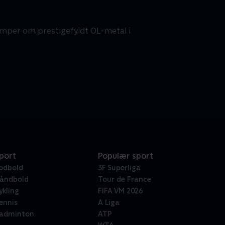
kæmper om prestigefyldt OL-metal i
port
Populær sport
odbold
3F Superliga
åndbold
Tour de France
ykling
FIFA VM 2026
ennis
A Liga
adminton
ATP