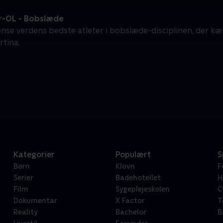
r-OL - Bobslæde
gense verdens bedste atleter i bobslæde-disciplinen, der 
rtina.
Kategorier
Populært
S
Børn
Klovn
F
Serier
Badehotellet
H
Film
Sygeplejeskolen
C
Dokumentar
X Factor
T
Reality
Bachelor
B