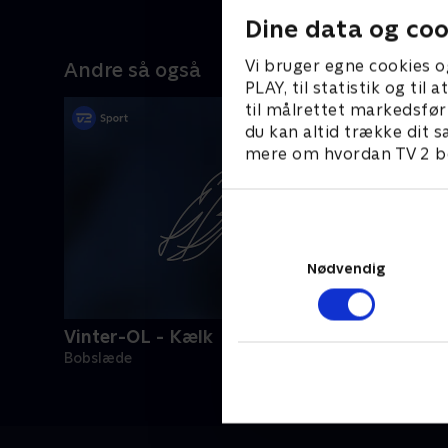
Dine data og coo
Vi bruger egne cookies o
Andre så også
PLAY, til statistik og ti
til målrettet markedsfør
du kan altid trække dit s
mere om hvordan TV 2 be
Nødvendig
Vinter-OL - Kælk
Bobslæde