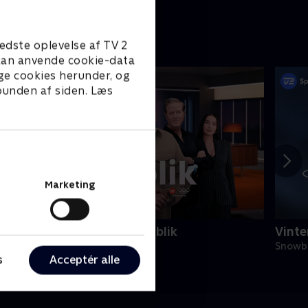
edste oplevelse af TV 2
e kan anvende cookie-data
ge cookies herunder, og
 bunden af siden. Læs
Marketing
inter-OL - Det kølige overblik
Vint
kisport
Snowb
s
Acceptér alle