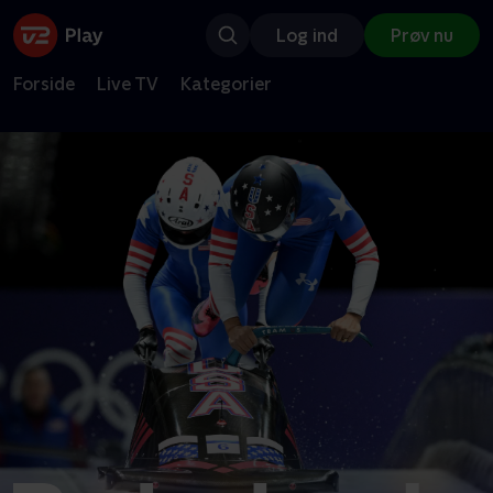
Log ind
Prøv nu
Forside
Live TV
Kategorier