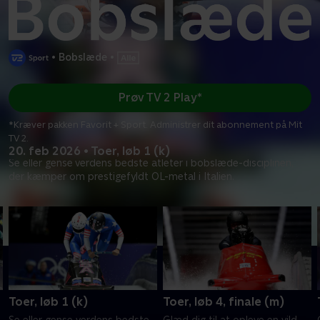
•
Bobslæde
•
Prøv TV 2 Play*
*Kræver pakken Favorit + Sport. Administrer dit abonnement på Mit
TV 2.
20. feb 2026 • Toer, løb 1 (k)
Se eller gense verdens bedste atleter i bobslæde-disciplinen,
der kæmper om prestigefyldt OL-metal i Italien.
Toer, løb 1 (k)
Toer, løb 4, finale (m)
Se eller gense verdens bedste
Glæd dig til at opleve en vild