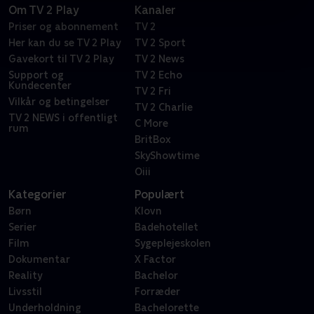
Om TV 2 Play
Kanaler
Priser og abonnement
TV 2
Her kan du se TV 2 Play
TV 2 Sport
Gavekort til TV 2 Play
TV 2 News
Support og
TV 2 Echo
Kundecenter
TV 2 Fri
Vilkår og betingelser
TV 2 Charlie
TV 2 NEWS i offentligt
C More
rum
BritBox
SkyShowtime
Oiii
Kategorier
Populært
Børn
Klovn
Serier
Badehotellet
Film
Sygeplejeskolen
Dokumentar
X Factor
Reality
Bachelor
Livsstil
Forræder
Underholdning
Bachelorette