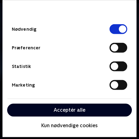
bunden af siden. Læs mere om hvordan TV 2
behandler dine oplysninger i
TV 2s privatlivspolitik
.
Samtykkevalg
Nødvendig
Præferencer
Statistik
Marketing
Om Vinter-OL - Bobslæde
Se eller gense verdens bedste atleter i bobslæde-
disciplinen, der kæmper om prestigefyldt OL-metal i
Acceptér alle
Milano Cortina.
Kun nødvendige cookies