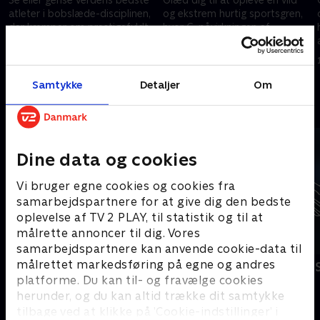
atleter i bobslæde-disciplinen,
og ekstrem hurtig sportsgren,
der kæmper om prestigefyldt
hvor G-påvirkningen af
OL-metal i Italien.
atleterne siges at være højere,
end den astronauter oplever
20. februar 2026 • 59 min
17. februar 2026 • 49 min
under opsending.
Samtykke
Detaljer
Om
Andre så også
Dine data og cookies
Vi bruger egne cookies og cookies fra
samarbejdspartnere for at give dig den bedste
oplevelse af TV 2 PLAY, til statistik og til at
målrette annoncer til dig. Vores
samarbejdspartnere kan anvende cookie-data til
målrettet markedsføring på egne og andres
Vinter-OL - Kælk
Vinter-OL - 
platforme. Du kan til- og fravælge cookies
Bobslæde
Bobslæde
herunder, og du kan altid trække dit samtykke
tilbage ved at klikke på ’Cookie-indstillinger’ i