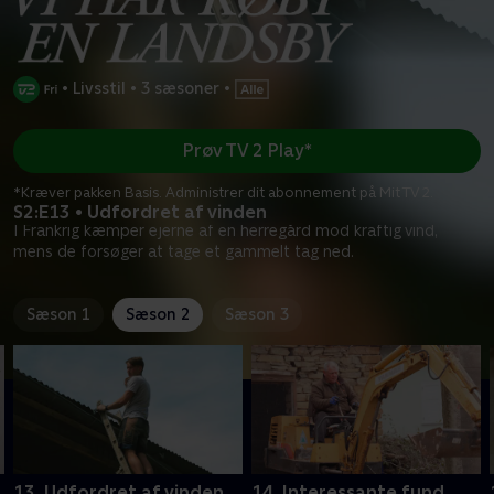
•
Livsstil
•
3 sæsoner
•
Prøv TV 2 Play*
*Kræver pakken Basis. Administrer dit abonnement på Mit TV 2.
S2:E13 • Udfordret af vinden
I Frankrig kæmper ejerne af en herregård mod kraftig vind,
mens de forsøger at tage et gammelt tag ned.
Sæson 1
Sæson 2
Sæson 3
13. Udfordret af vinden
14. Interessante fund