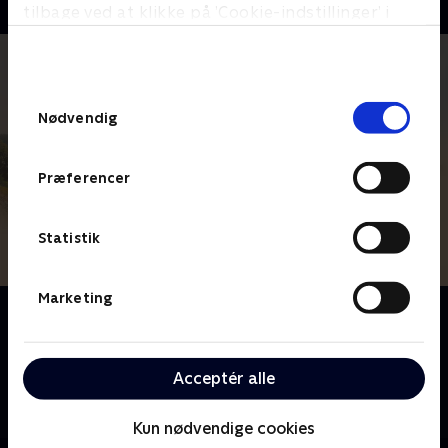
tilbage ved at klikke på ’Cookie-indstillinger’ i
bunden af siden. Læs mere om hvordan TV 2
behandler dine oplysninger i
TV 2s privatlivspolitik
.
Samtykkevalg
Nødvendig
Præferencer
Statistik
Marketing
Om Vi har købt en landsby
Forladte og faldefærdige landsbyer i Europa får nyt
liv, når modige og eventyrlystne briter satser alt. Med
Acceptér alle
hårdt arbejde puster de liv i forsømte byggerier og
forvandler dem til noget helt unikt.
Kun nødvendige cookies