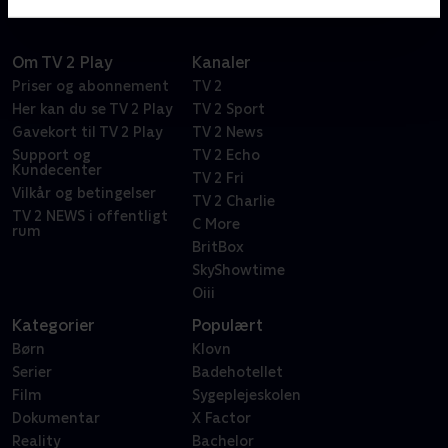
Om TV 2 Play
Kanaler
Priser og abonnement
TV 2
Her kan du se TV 2 Play
TV 2 Sport
Gavekort til TV 2 Play
TV 2 News
Support og
TV 2 Echo
Kundecenter
TV 2 Fri
Vilkår og betingelser
TV 2 Charlie
TV 2 NEWS i offentligt
C More
rum
BritBox
SkyShowtime
Oiii
Kategorier
Populært
Børn
Klovn
Serier
Badehotellet
Film
Sygeplejeskolen
Dokumentar
X Factor
Reality
Bachelor