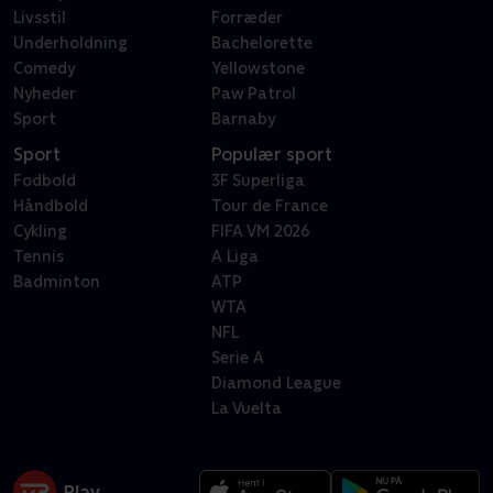
Livsstil
Forræder
Underholdning
Bachelorette
Comedy
Yellowstone
Nyheder
Paw Patrol
Sport
Barnaby
Sport
Populær sport
Fodbold
3F Superliga
Håndbold
Tour de France
Cykling
FIFA VM 2026
Tennis
A Liga
Badminton
ATP
WTA
NFL
Serie A
Diamond League
La Vuelta