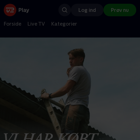
Log ind
Prøv nu
Forside
Live TV
Kategorier