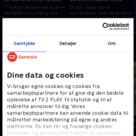
I Frankrig kæmper ejerne af en
Et par i Italien gør et
t
herregård mod kraftig vind,
overraskende fund, da de kører
mens de forsøger at tage et
en gravemaskine gennem en
gammelt tag ned.
forfalden bygning.
1. november 2025 • 43 min
1. november 2025 • 43 min
Samtykke
Detaljer
Om
Andre så også
Dine data og cookies
Vi bruger egne cookies og cookies fra
samarbejdspartnere for at give dig den bedste
oplevelse af TV 2 PLAY, til statistik og til at
målrette annoncer til dig. Vores
samarbejdspartnere kan anvende cookie-data til
målrettet markedsføring på egne og andres
Franske drømmeslotte
Drømmeslot 
platforme. Du kan til- og fravælge cookies
Livsstil • 6 sæsoner
Livsstil • 1 sæs
herunder, og du kan altid trække dit samtykke