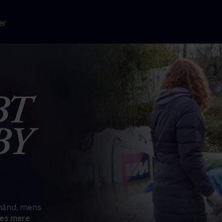
er
 hånd, mens
æs mere