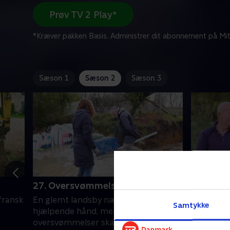
Prøv TV 2 Play*
*Kræver pakken Basis. Administrer dit abonnement på Mit
Sæson 1
Sæson 2
Sæson 3
27. Oversvømmelse skaber kaos
28. Jord
fransk
En glemt landsby nær Toulouse får en
En bjergl
Samtykke
hjælpende hånd, mens voldsomme
af jordskr
oversvømmelser skaber kaos i en
sidste tin