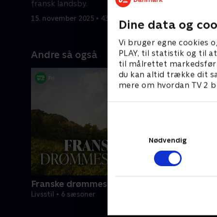
fransk landsby.
gæster a
15. november 2025 • 43 min
15. novemb
Dine data og coo
Vi bruger egne cookies o
PLAY, til statistik og ti
Andre så også
til målrettet markedsfør
du kan altid trække dit s
mere om hvordan TV 2 be
Nødvendig
Franske drømmeslotte
Livsstil • 6 sæsoner