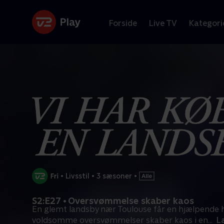
Forside
Live TV
Kategori
•
Livsstil
•
3 sæsoner
•
S2:E27 • Oversvømmelse skaber kaos
En glemt landsby nær Toulouse får en hjælpende
voldsomme oversvømmelser skaber kaos i en
...
L