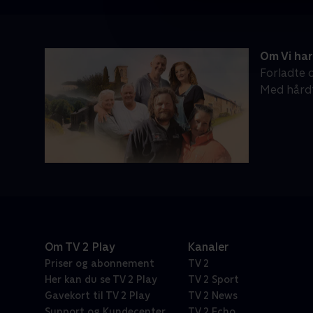
Om Vi har
Forladte o
Med hårdt
Om TV 2 Play
Kanaler
Priser og abonnement
TV 2
Her kan du se TV 2 Play
TV 2 Sport
Gavekort til TV 2 Play
TV 2 News
Support og Kundecenter
TV 2 Echo