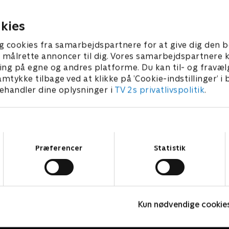
nkommer.
15. november 2025 • 43 min
er 2025 • 43 min
kies
g cookies fra samarbejdspartnere for at give dig den b
l at målrette annoncer til dig. Vores samarbejdspartner
ing på egne og andres platforme. Du kan til- og fravæl
amtykke tilbage ved at klikke på ’Cookie-indstillinger’ i
handler dine oplysninger i
TV 2s privatlivspolitik
.
Samtykkevalg
Præferencer
Statistik
Drømmeslot på højkant
L
Kun nødvendige cookie
Livsstil • 1 sæsoner
L