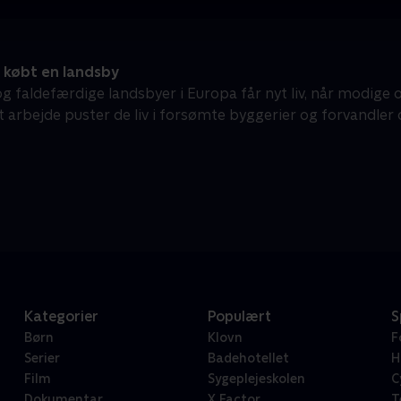
 købt en landsby
g faldefærdige landsbyer i Europa får nyt liv, når modige o
 arbejde puster de liv i forsømte byggerier og forvandler d
Kategorier
Populært
S
Børn
Klovn
F
Serier
Badehotellet
H
Film
Sygeplejeskolen
C
Dokumentar
X Factor
T