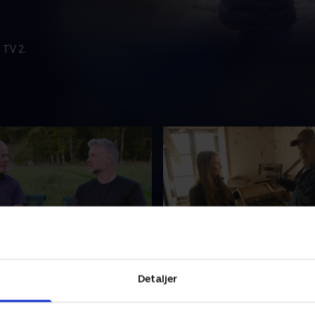
 TV 2.
skred og forberedelser
29. Hjertet af landsbyen
andsby i Spanien bliver ramt
I Frankrig går et par i gang
Detaljer
ed, og i Frankrig skal de
renovere en vandmølle i hjer
g fikses, inden de første
deres forladte landsby.