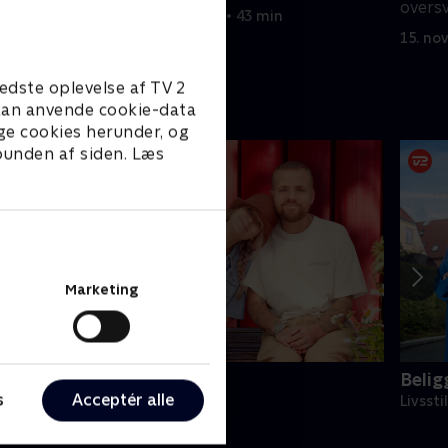
overs
15. november 2025 • 43 min
15. no
edste oplevelse af TV 2
e kan anvende cookie-data
ge cookies herunder, og
 bunden af siden. Læs
Marketing
inde på Langeland
Belig
s
Acceptér alle
ivsstil • 5 sæsoner
Livssti