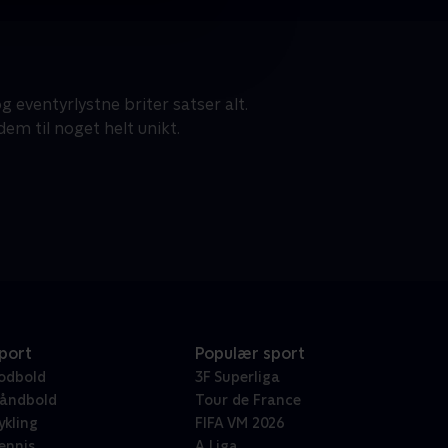
g eventyrlystne briter satser alt.
em til noget helt unikt.
port
Populær sport
odbold
3F Superliga
åndbold
Tour de France
ykling
FIFA VM 2026
ennis
A Liga