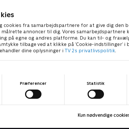
r.
15. november 2025 • 43 min
r 2025 • 43 min
kies
g cookies fra samarbejdspartnere for at give dig den b
l at målrette annoncer til dig. Vores samarbejdspartner
ing på egne og andres platforme. Du kan til- og fravæl
amtykke tilbage ved at klikke på ’Cookie-indstillinger’ i
handler dine oplysninger i
TV 2s privatlivspolitik
.
Samtykkevalg
Præferencer
Statistik
Drømmeslot på højkant
B
Kun nødvendige cookie
Livsstil • 1 sæsoner
L