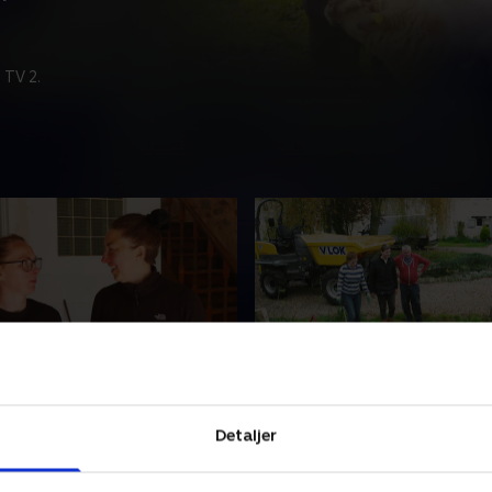
 TV 2.
te hånd på værket
26. Planer under pres
Frankrig kæmper mod tiden
Byggeplanerne for en gamm
Detaljer
rdiggøre renoveringen af
landsby går i stå, da en ga
ieby, inden gæsterne
brønd skaber kaos.