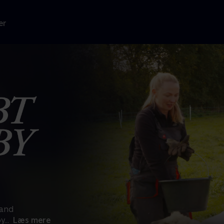
er
mand
by
...
Læs mere