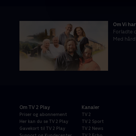
Om Vi har
Forladte o
Med hårdt
Om TV 2 Play
Kanaler
Priser og abonnement
TV 2
Her kan du se TV 2 Play
TV 2 Sport
Gavekort til TV 2 Play
TV 2 News
Support og Kundecenter
TV 2 Echo