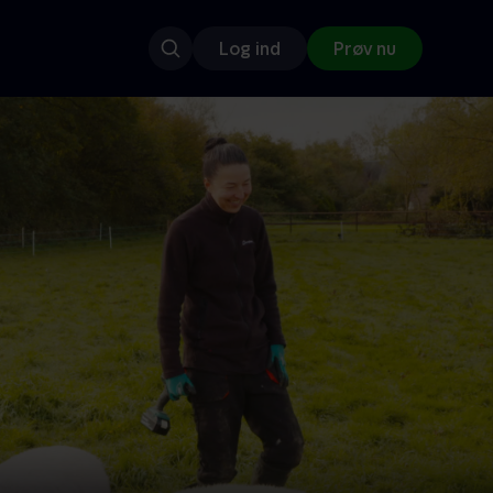
Log ind
Prøv nu