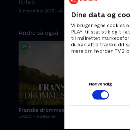
forfald.
ankomme
8. november 2025 • 43 min
8. novembe
Dine data og coo
Vi bruger egne cookies o
PLAY, til statistik og ti
Andre så også
til målrettet markedsfør
du kan altid trække dit s
mere om hvordan TV 2 be
Nødvendig
Franske drømmeslotte
Livsstil • 6 sæsoner