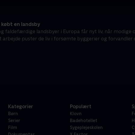
 købt en landsby
g faldefærdige landsbyer i Europa får nyt liv, når modige o
 arbejde puster de liv i forsømte byggerier og forvandler d
Kategorier
Populært
S
Børn
Klovn
F
Serier
Badehotellet
H
Film
Sygeplejeskolen
C
Dokumentar
X Factor
T