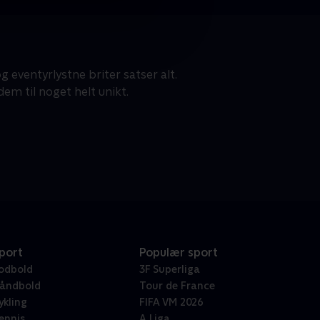
g eventyrlystne briter satser alt.
em til noget helt unikt.
port
Populær sport
odbold
3F Superliga
åndbold
Tour de France
ykling
FIFA VM 2026
ennis
A Liga