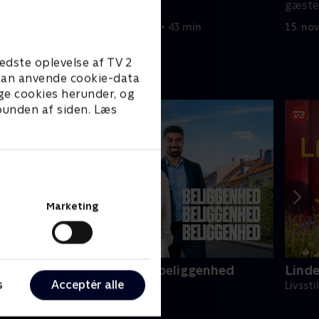
fransk landsby.
gæste
15. november 2025 • 43 min
15. no
edste oplevelse af TV 2
e kan anvende cookie-data
ge cookies herunder, og
 bunden af siden. Læs
Marketing
eliggenhed, beliggenhed, beliggenhed
Lind
s
Acceptér alle
ivsstil • 18 sæsoner
Livssti