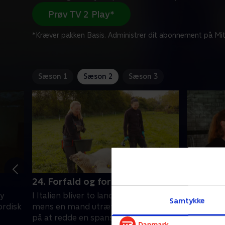
Prøv TV 2 Play*
*Kræver pakken Basis. Administrer dit abonnement på Mit
Sæson 1
Sæson 2
Sæson 3
24. Forfald og forbindelse
25. Sids
by
I Italien bliver to landsbyer forbundet,
Et par i 
Samtykke
ordisk
mens en mand utrætteligt arbejder
for at fæ
på at redde en spansk landsby fra
deres fer