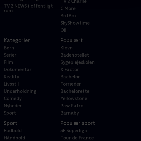
TV 2 Charlie
TV 2 NEWS i offentligt
C More
rum
BritBox
SkyShowtime
Oiii
Kategorier
Populært
Børn
Klovn
Serier
Badehotellet
Film
Sygeplejeskolen
Dokumentar
X Factor
Reality
Bachelor
Livsstil
Forræder
Underholdning
Bachelorette
Comedy
Yellowstone
Nyheder
Paw Patrol
Sport
Barnaby
Sport
Populær sport
Fodbold
3F Superliga
Håndbold
Tour de France