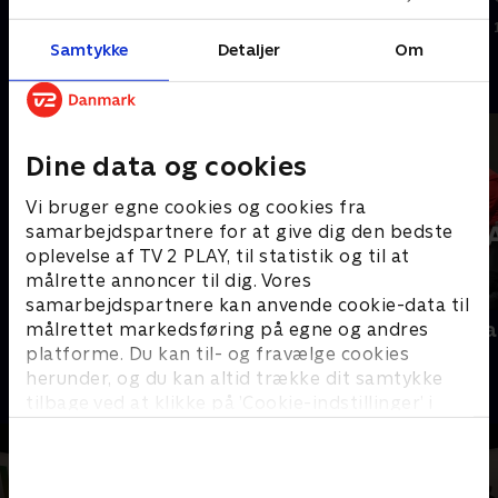
11. november 2025 • 58 min
11. november 2025 • 53 min
Samtykke
Detaljer
Om
Andre så også
Dine data og cookies
Vi bruger egne cookies og cookies fra
samarbejdspartnere for at give dig den bedste
oplevelse af TV 2 PLAY, til statistik og til at
målrette annoncer til dig. Vores
samarbejdspartnere kan anvende cookie-data til
målrettet markedsføring på egne og andres
Interview med dronning Margrethe
Folketingsva
- 100-året for Genforeningen
platforme. Du kan til- og fravælge cookies
Nyheder
2020 • Nyheder • 38 min
herunder, og du kan altid trække dit samtykke
tilbage ved at klikke på ’Cookie-indstillinger’ i
bunden af siden. Læs mere om hvordan TV 2
behandler dine oplysninger i
TV 2s privatlivspolitik
.
Samtykkevalg