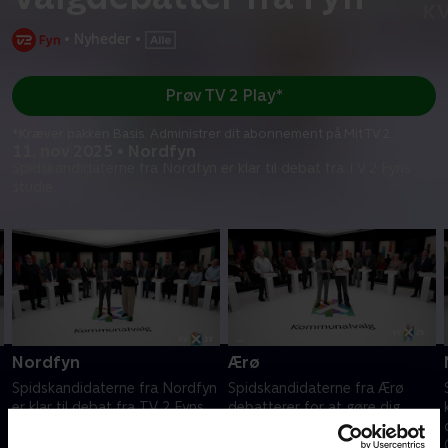
•
Nyheder
•
Prøv TV 2 Play*
*Kræver pakken Basis. Administrer dit abonnement på Mit TV 2.
11. nov 2025 • Nordfyn
Spidskandidaterne fra Nordfyn er klar til debat fra TV 2 Fyns
studie.
Nordfyn
Ærø
Spidskandidaterne fra Nordfyn
Spidskandidaterne fra Ærø
er klar til debat fra TV 2 Fyns
debatterer for at gøre dig
studie.
klogere på, hvor krydset skal
sættes 18. november.