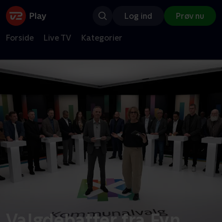
Log ind
Prøv nu
Forside
Live TV
Kategorier
Valgdebatter fra Fyn