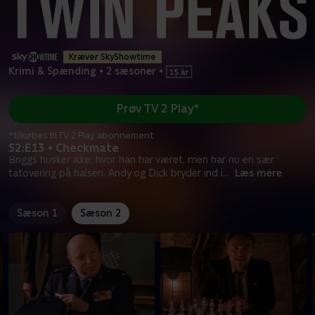
Kræver SkyShowtime
Krimi & Spænding
•
2 sæsoner
•
Prøv TV 2 Play*
*tilkøbes til TV 2 Play abonnement
S2:E13 • Checkmate
Briggs husker ikke, hvor han har været, men har nu en sær
tatovering på halsen. Andy og Dick bryder ind i
...
Læs mere
Sæson 1
Sæson 2