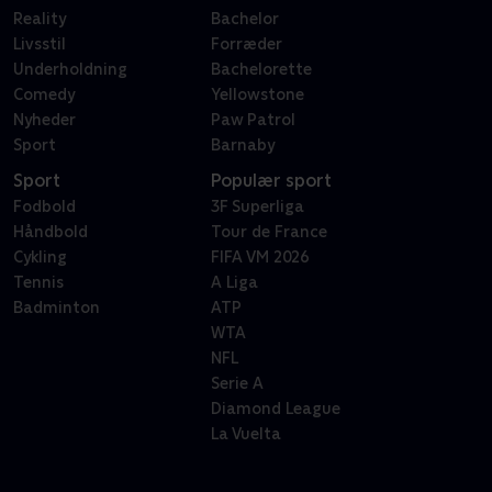
Reality
Bachelor
Livsstil
Forræder
Underholdning
Bachelorette
Comedy
Yellowstone
Nyheder
Paw Patrol
Sport
Barnaby
Sport
Populær sport
Fodbold
3F Superliga
Håndbold
Tour de France
Cykling
FIFA VM 2026
Tennis
A Liga
Badminton
ATP
WTA
NFL
Serie A
Diamond League
La Vuelta