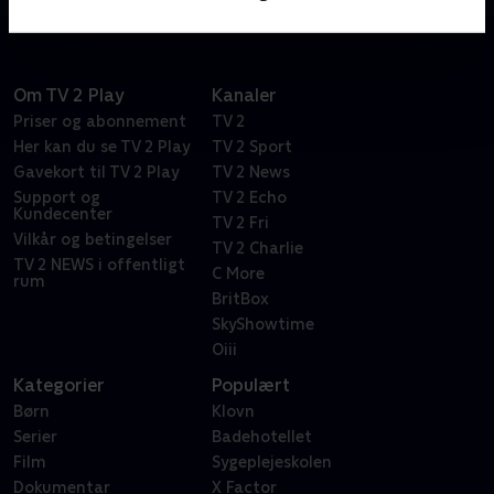
Om TV 2 Play
Kanaler
Priser og abonnement
TV 2
Her kan du se TV 2 Play
TV 2 Sport
Gavekort til TV 2 Play
TV 2 News
Support og
TV 2 Echo
Kundecenter
TV 2 Fri
Vilkår og betingelser
TV 2 Charlie
TV 2 NEWS i offentligt
C More
rum
BritBox
SkyShowtime
Oiii
Kategorier
Populært
Børn
Klovn
Serier
Badehotellet
Film
Sygeplejeskolen
Dokumentar
X Factor