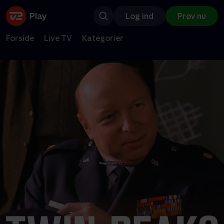
Log ind
Prøv nu
Forside
Live TV
Kategorier