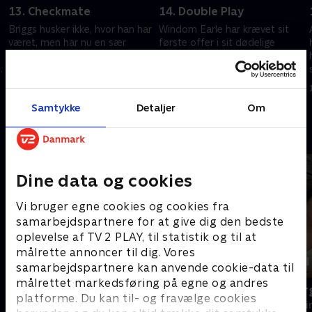
13. Checkmate
14. Double Play
Briggs husker ikke, hvor han har
Windom Earle har krævet sit
været, men har nu en sær
første offer i sit dødelige
tatovering på halsen. Andy og
skakspil. Audrey fortæller
Dick bryder ind i Little Nickys
Bobby, at de må redde Ben fra
filer.
hans borgerkrigsfantasi. Leo
1. juli 2021 • 45 min
1. juli 2021 • 44 min
vågner.
Samtykke
Detaljer
Om
Andre så også
Dine data og cookies
Vi bruger egne cookies og cookies fra
samarbejdspartnere for at give dig den bedste
oplevelse af TV 2 PLAY, til statistik og til at
målrette annoncer til dig. Vores
samarbejdspartnere kan anvende cookie-data til
målrettet markedsføring på egne og andres
Alfa
Mord i Skær
platforme. Du kan til- og fravælge cookies
Krimi & Spænding • 1 sæsoner
Krimi & Spændi