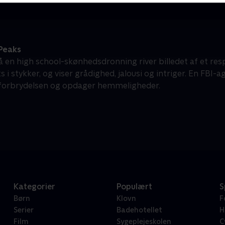
Peaks
 en high school-skønhedsdronning river billedet af et respe
 i stykker, og viser grådighed, jalousi og intriger. En FBI
orbrydelsen og opdager hemmeligheder.
Kategorier
Populært
S
Børn
Klovn
F
Serier
Badehotellet
H
Film
Sygeplejeskolen
C