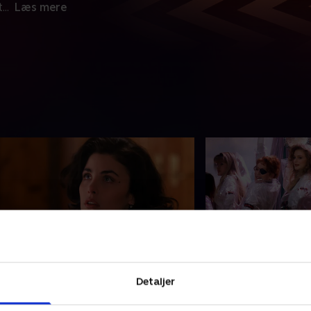
t
...
Læs mere
0. The Path To The Black Lodge
21. Miss Twin Pe
Detaljer
obby og Shelly bekræfter deres
Windom Earle lære
ærlighed. Cooper advarer Shelly,
Peaks-konkurrencen