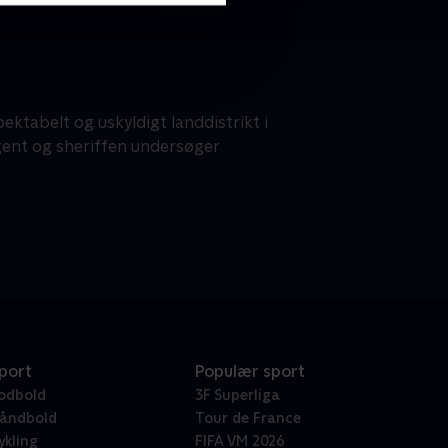
ktabelt og uskyldigt landdistrikt i
-agent og sheriffen undersøger
port
Populær sport
odbold
3F Superliga
åndbold
Tour de France
ykling
FIFA VM 2026