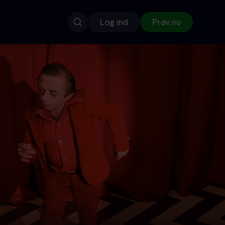
Log ind
Prøv nu