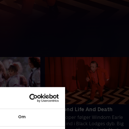
aks
22. Beyond Life And Death
Om
r om Miss Twin
Agent Cooper følger Windom Earle
. Lucy vælger en
og Annie ind i Black Lodges dyb. Big