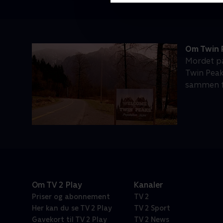
Om Twin 
Mordet på
Twin Peaks
sammen f
Om TV 2 Play
Kanaler
Priser og abonnement
TV 2
Her kan du se TV 2 Play
TV 2 Sport
Gavekort til TV 2 Play
TV 2 News