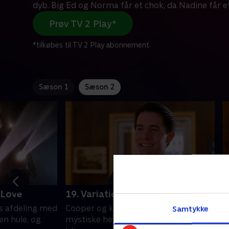
dyb. Big Ed og Norma får et chok, da Nadine får e
Prøv TV 2 Play*
*tilkøbes til TV 2 Play abonnement
Sæson 1
Sæson 2
 Love
19. Variations On Relations
2
s afdeling med
Cooper og kompagni finder den
B
Samtykke
en hule, og
mystiske helleristning. Windom Earle
k