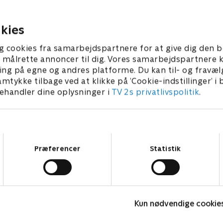
onna og Audrey mod Earle. Briggs
far til sit barn. Leo 
iser Cooper en video af Windom
han befrier borgme
arle.
kies
. juli 2021 • 44 min
1. juli 2021 • 44 min
g cookies fra samarbejdspartnere for at give dig den b
l at målrette annoncer til dig. Vores samarbejdspartner
ing på egne og andres platforme. Du kan til- og fravæl
amtykke tilbage ved at klikke på ’Cookie-indstillinger’ i
handler dine oplysninger i
TV 2s privatlivspolitik
.
Samtykkevalg
Præferencer
Statistik
Mord i Skærgården
K
Kun nødvendige cookie
Krimi & Spænding • 4 sæsoner
K