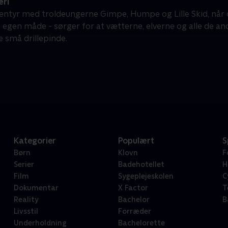
eri
entyr med troldeungerne Gimpe, Humpe og Lille Skid, når 
t egen måde - sørger for at vætterne, elverne og alle de a
de små drillepinde.
Kategorier
Populært
S
Børn
Klovn
F
Serier
Badehotellet
H
Film
Sygeplejeskolen
C
Dokumentar
X Factor
T
Reality
Bachelor
B
Livsstil
Forræder
Underholdning
Bachelorette