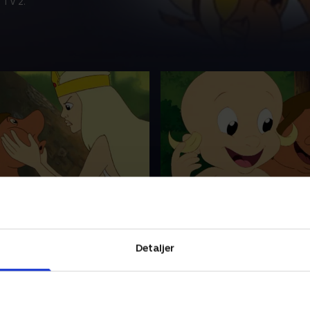
 TV 2.
essen
5. Babysitterne
lede prinsesse Victoria
Efter lang tids længsel har
 af kongens fjender. Hun
fået en baby. Men hun vil ikk
og ud i Troldeskoven og
hvordan eller hvorfra. Men de
Detaljer
es troldevenner.
dreng med de blå øjne ligne
menneskebarn.
r 2016 • 26 min
1. november 2016 • 26 min