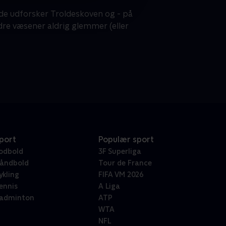
de udforsker Troldeskoven og - på
ndre væsener aldrig glemmer (eller
port
Populær sport
odbold
3F Superliga
åndbold
Tour de France
ykling
FIFA VM 2026
ennis
A Liga
adminton
ATP
WTA
NFL