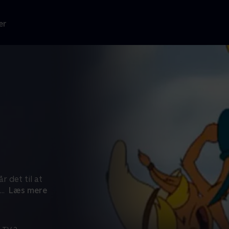
er
 det til at
...
Læs mere