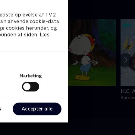
edste oplevelse af TV 2
e kan anvende cookie-data
ge cookies herunder, og
 bunden af siden. Læs
Marketing
Magnus & Myggen
H.C. 
ørneserier • 1 sæsoner
Børnes
s
Acceptér alle