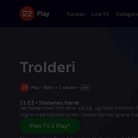
Forside
Live TV
Kategori
Trolderi
•
Børn
•
1 sæson
•
S1:E3 • Stenenes herre
Jættekæmpen Ynil rører på sig, og hans snorken får
regne med klippestykker. Gimpe fjerner grene fra
Prøv TV 2 Play*