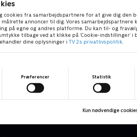
kies
g cookies fra samarbejdspartnere for at give dig den b
l at målrette annoncer til dig. Vores samarbejdspartner
ing på egne og andres platforme. Du kan til- og fravæl
amtykke tilbage ved at klikke på ’Cookie-indstillinger’ i
handler dine oplysninger i
TV 2s privatlivspolitik
.
Samtykkevalg
Præferencer
Statistik
Totally Spies
Børneserier • 2 sæsoner
B
Kun nødvendige cookie