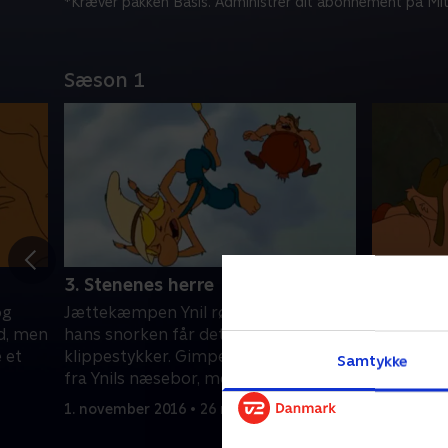
*Kræver pakken Basis. Administrer dit abonnement på Mit
Sæson 1
3. Stenenes herre
4. Prins
og
Jættekæmpen Ynil rører på sig, og
Den forkæ
d, men
hans snorken får det til at regne med
kidnappes
 et
klippestykker. Gimpe fjerner grene
flygter d
Samtykke
fra Ynils næsebor, men kommer til at
møder vor
vække ham.
1. november 2016 • 26 min
1. novembe