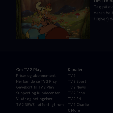
Om Trold
Tag på ev
deres hel
tilgiver) 
Om TV 2 Play
Kanaler
Priser og abonnement
TV 2
Her kan du se TV 2 Play
TV 2 Sport
Gavekort til TV 2 Play
TV 2 News
Support og Kundecenter
TV 2 Echo
Vilkår og betingelser
TV 2 Fri
TV 2 NEWS i offentligt rum
TV 2 Charlie
C More