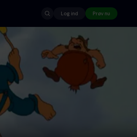
Log ind
Prøv nu