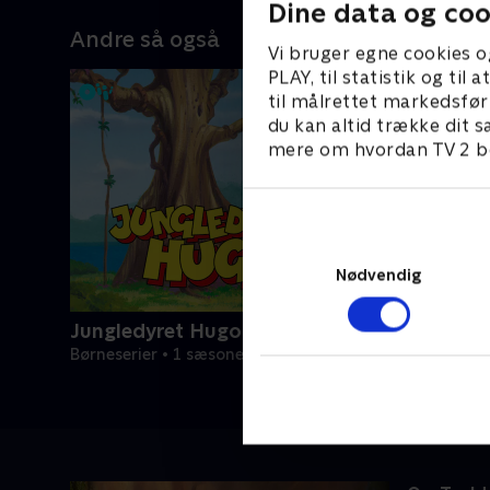
Dine data og coo
Andre så også
Vi bruger egne cookies o
PLAY, til statistik og ti
til målrettet markedsfør
du kan altid trække dit s
mere om hvordan TV 2 be
Nødvendig
Jungledyret Hugo
Børneserier • 1 sæsoner