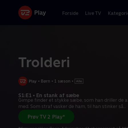
Forside
Live TV
Kategori
Trolderi
•
Børn
•
1 sæson
•
S1:E1 • En stank af sæbe
Gimpe finder et stykke sæbe, som han driller de a
med. Som straf vasker de ham, til han stinker så
...
Prøv TV 2 Play*