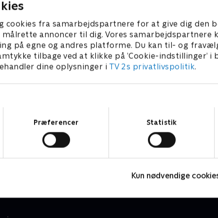
kies
g cookies fra samarbejdspartnere for at give dig den b
l at målrette annoncer til dig. Vores samarbejdspartner
ing på egne og andres platforme. Du kan til- og fravæl
amtykke tilbage ved at klikke på ’Cookie-indstillinger’ i
handler dine oplysninger i
TV 2s privatlivspolitik
.
Samtykkevalg
Præferencer
Statistik
Magnus & Myggen
T
Børneserier • 1 sæsoner
B
Kun nødvendige cookie