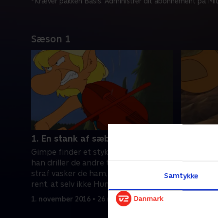
*Kræver pakken Basis. Administrer dit abonnement på Mit
Sæson 1
1. En stank af sæbe
2. Den vi
Gimpe finder et stykke sæbe, som
Nu skal V
han driller de andre trolde med. Som
vættebør
straf vasker de ham, til han stinker så
vættepige
Samtykke
rent, at selv ikke Humpe kan holde
trofæ.
det ud!
1. november 2016 • 26 min
1. novembe