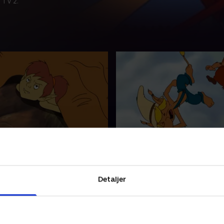
 TV 2.
lde jagt
3. Stenenes herre
ættekrigerne på jagt, og
Jættekæmpen Ynil rører på s
n må ikke komme med, men
hans snorken får det til at
n Huldra vil også have et
klippestykker. Gimpe fjerne
Detaljer
fra Ynils næsebor, men komm
vække ham.
r 2016 • 26 min
1. november 2016 • 26 min