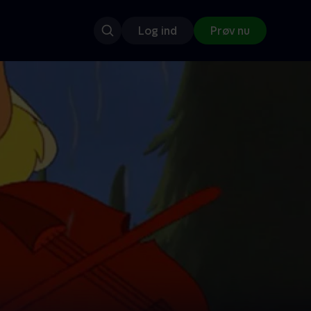
Log ind
Prøv nu