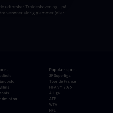
de udforsker Troldeskoven og - på
ndre væsener aldrig glemmer (eller
port
Populær sport
odbold
3F Superliga
åndbold
Tour de France
ykling
FIFA VM 2026
ennis
A Liga
adminton
ATP
WTA
NFL