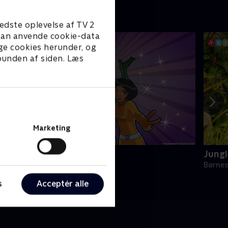
edste oplevelse af TV 2
e kan anvende cookie-data
ge cookies herunder, og
 bunden af siden. Læs
Marketing
otally Spies
Jung
ørneserier • 2 sæsoner
Børnes
s
Acceptér alle