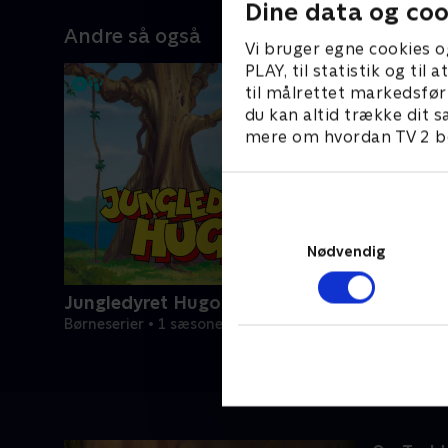
Dine data og coo
Andre så også
Vi bruger egne cookies o
PLAY, til statistik og ti
til målrettet markedsfør
du kan altid trække dit s
mere om hvordan TV 2 be
Nødvendig
Jungledyret Hugo
Børneserier • 1 sæsoner