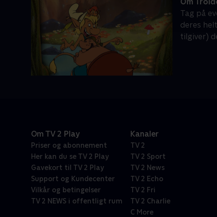
Om Trold
Tag på ev
deres hel
tilgiver) 
Om TV 2 Play
Kanaler
Priser og abonnement
TV 2
Her kan du se TV 2 Play
TV 2 Sport
Gavekort til TV 2 Play
TV 2 News
Support og Kundecenter
TV 2 Echo
Vilkår og betingelser
TV 2 Fri
TV 2 NEWS i offentligt rum
TV 2 Charlie
C More