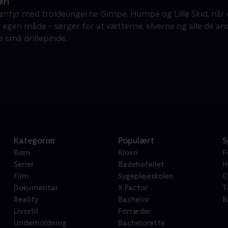
eri
entyr med troldeungerne Gimpe, Humpe og Lille Skid, når 
t egen måde - sørger for at vætterne, elverne og alle de a
de små drillepinde.
Kategorier
Populært
S
Børn
Klovn
F
Serier
Badehotellet
H
Film
Sygeplejeskolen
C
Dokumentar
X Factor
T
Reality
Bachelor
B
Livsstil
Forræder
Underholdning
Bachelorette