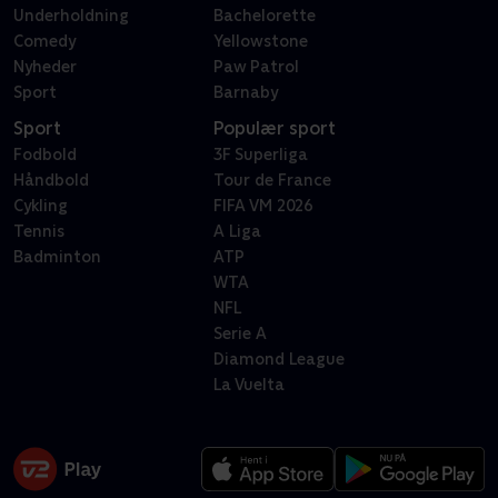
Underholdning
Bachelorette
Comedy
Yellowstone
Nyheder
Paw Patrol
Sport
Barnaby
Sport
Populær sport
Fodbold
3F Superliga
Håndbold
Tour de France
Cykling
FIFA VM 2026
Tennis
A Liga
Badminton
ATP
WTA
NFL
Serie A
Diamond League
La Vuelta