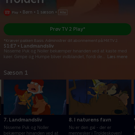
•
Børn
•
1 sæson
•
Prøv TV 2 Play*
*Kræver pakken Basis. Administrer dit abonnement på Mit TV 2.
S1:E7 • Landmandsliv
Nisserne Puk og Noller bekæmper hinanden ved at kaste med
køer. Gimpe og Humpe bliver indblandet, fordi de
...
Læs mere
Sæson 1
7. Landmandsliv
8. I naturens favn
Nisserne Puk og Noller
Nu er den gal - der er
bekæmper hinanden ved at
mennesker i Troldeskoven!