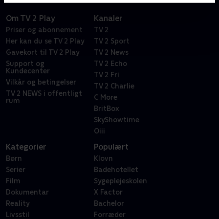
Om TV 2 Play
Kanaler
Priser og abonnement
TV 2
Her kan du se TV 2 Play
TV 2 Sport
Gavekort til TV 2 Play
TV 2 News
Support og
TV 2 Echo
Kundecenter
TV 2 Fri
Vilkår og betingelser
TV 2 Charlie
TV 2 NEWS i offentligt
C More
rum
BritBox
SkyShowtime
Oiii
Kategorier
Populært
Børn
Klovn
Serier
Badehotellet
Film
Sygeplejeskolen
Dokumentar
X Factor
Reality
Bachelor
Livsstil
Forræder