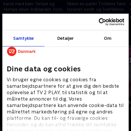
kaste med køer. Gimpe og
Sikken en panik! Troldene farer
Humpe bliver indblandet, fordi
forvirret rundt, og Snøfteknort
de gerne vil lære ko-kastning
når ikke ind i troldehullet.
1. december 2020 • 26 min
1. november 2016 • 26 min
Andre så også
Samtykke
Detaljer
Om
Dine data og cookies
Vi bruger egne cookies og cookies fra
samarbejdspartnere for at give dig den bedste
oplevelse af TV 2 PLAY, til statistik og til at
målrette annoncer til dig. Vores
Jungledyret Hugo
Totally Spies
samarbejdspartnere kan anvende cookie-data til
Børneserier • 1 sæsoner
Børneserier • 2
målrettet markedsføring på egne og andres
platforme. Du kan til- og fravælge cookies
herunder, og du kan altid trække dit samtykke
tilbage ved at klikke på ’Cookie-indstillinger’ i