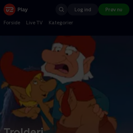
Log ind
Prøv nu
Forside
Live TV
Kategorier
Trolderi