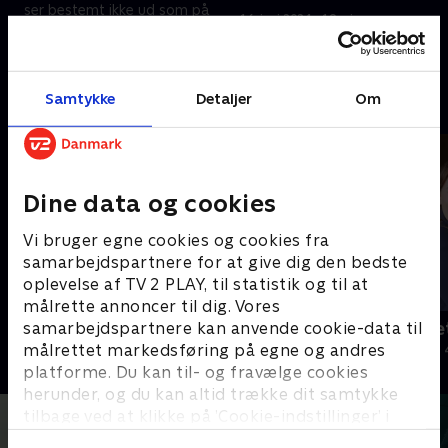
ser bestemt ikke ud som på
16. juni 2024 • 19 min
billederne
29. august 2024 • 18 min
Samtykke
Detaljer
Om
Andre så også
Dine data og cookies
Vi bruger egne cookies og cookies fra
samarbejdspartnere for at give dig den bedste
oplevelse af TV 2 PLAY, til statistik og til at
målrette annoncer til dig. Vores
Julelys for millioner
Jul på slott
samarbejdspartnere kan anvende cookie-data til
målrettet markedsføring på egne og andres
2022 • Livsstil • 46 min
2020 • Livsstil •
platforme. Du kan til- og fravælge cookies
herunder, og du kan altid trække dit samtykke
tilbage ved at klikke på ’Cookie-indstillinger’ i
bunden af siden. Læs mere om hvordan TV 2