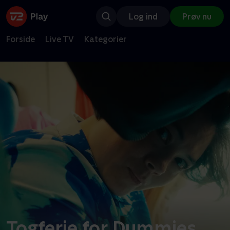
Log ind
Prøv nu
Forside
Live TV
Kategorier
Togferie for Dummies