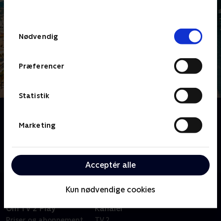
behandler dine oplysninger i
TV 2s privatlivspolitik
.
Samtykkevalg
Nødvendig
Præferencer
Statistik
Om Togferie for Dummies
Et luksusdyr og en privatbilist tester, om en rejse på
Marketing
gammeldags facon med tog gennem Europa kan
give nogle helt nye oplevelser. De begår med
sikkerhed alle fejlene, så du ikke behøver at gøre det.
Acceptér alle
Kun nødvendige cookies
Om TV 2 Play
Kanaler
Priser og abonnement
TV 2