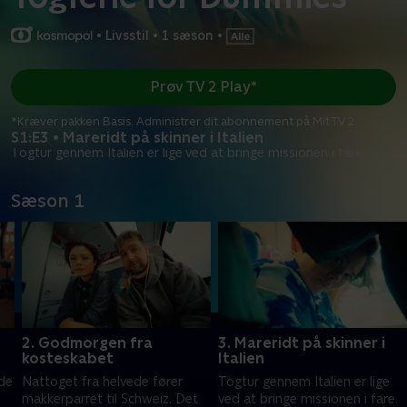
•
Livsstil
•
1 sæson
•
Prøv TV 2 Play*
*Kræver pakken Basis. Administrer dit abonnement på Mit TV 2.
S1:E3 • Mareridt på skinner i Italien
Togtur gennem Italien er lige ved at bringe missionen i fare.
Sæson 1
2. Godmorgen fra
3. Mareridt på skinner i
kosteskabet
Italien
 de
Nattoget fra helvede fører
Togtur gennem Italien er lige
makkerparret til Schweiz. Det
ved at bringe missionen i fare.