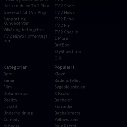
Her kan du se TV 2 Play
TV 2 Sport
Gavekort til TV 2 Play
TV 2 News
Support og
TV 2 Echo
Kundecenter
TV 2 Fri
Vilkår og betingelser
TV 2 Charlie
TV 2 NEWS i offentligt
C More
rum
BritBox
SkyShowtime
Oiii
Kategorier
Populært
Børn
Klovn
Serier
Badehotellet
Film
Sygeplejeskolen
Dokumentar
X Factor
Reality
Bachelor
Livsstil
Forræder
Underholdning
Bachelorette
Comedy
Yellowstone
Nyheder
Paw Patrol