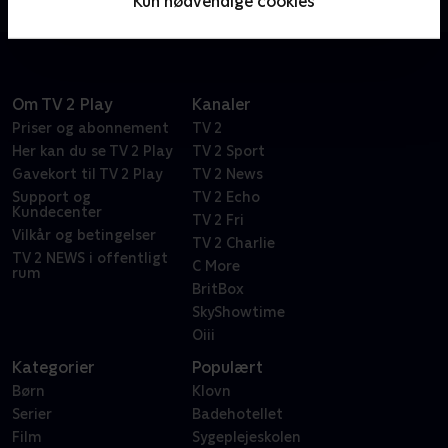
Kun nødvendige cookies
dokumentarhold.
Om TV 2 Play
Kanaler
Priser og abonnement
TV 2
Her kan du se TV 2 Play
TV 2 Sport
Gavekort til TV 2 Play
TV 2 News
Support og
TV 2 Echo
Kundecenter
TV 2 Fri
Vilkår og betingelser
TV 2 Charlie
TV 2 NEWS i offentligt
C More
rum
BritBox
SkyShowtime
Oiii
Kategorier
Populært
Børn
Klovn
Serier
Badehotellet
Film
Sygeplejeskolen