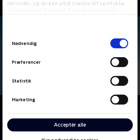
herunder, og du kan altid trække dit samtykke
tilbage ved at klikke på ’Cookie-indstillinger’ i
bunden af siden. Læs mere om hvordan TV 2
behandler dine oplysninger i
TV 2s privatlivspolitik
.
Samtykkevalg
Nødvendig
Præferencer
Statistik
Marketing
Om The Office
Ledet af den inkompetente Michael Scott, følger vi
medarbejderne på Dunder Mifflins kontorartikel-
Acceptér alle
virksomhed, der er baseret i Scranton, hvor fejder og
kontorromancer udspiller sig foran linsen på et