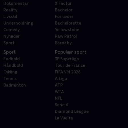
Dokumentar
X Factor
Reality
Bachelor
Livsstil
Forræder
Underholdning
Bachelorette
Comedy
Yellowstone
Nyheder
Paw Patrol
Sport
Barnaby
Sport
Populær sport
Fodbold
3F Superliga
Håndbold
Tour de France
Cykling
FIFA VM 2026
Tennis
A Liga
Badminton
ATP
WTA
NFL
Serie A
Diamond League
La Vuelta