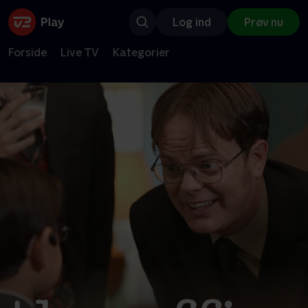
Log ind
Prøv nu
Forside
Live TV
Kategorier