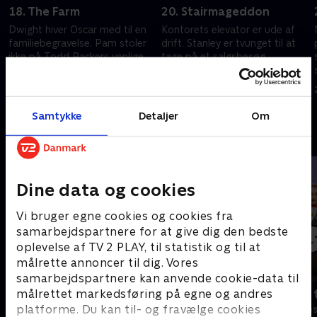
18. The Farm
20. Stairmageddon
Dwight hiver Oscar med til en
Kontorets elevator er ude af
familiebegravelse. Pam stoler
drift. Stanley er tvunget til at
ikke på Todd Packers venlige
tage på et salgsbesøg.
handlinger.
20. september 2022 • 21 min
20. september 2022 • 21 min
Samtykke
Detaljer
Om
Andre så også
Dine data og cookies
Vi bruger egne cookies og cookies fra
samarbejdspartnere for at give dig den bedste
oplevelse af TV 2 PLAY, til statistik og til at
målrette annoncer til dig. Vores
samarbejdspartnere kan anvende cookie-data til
Robssons (dansk tale)
Bert (dansk 
målrettet markedsføring på egne og andres
platforme. Du kan til- og fravælge cookies
Komedie • 1 sæsoner
Komedie • 1 sæ