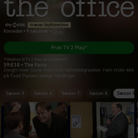
Kræver SkyShowtime
Komedie
•
9 sæsoner
•
Prøv TV 2 Play*
*tilkøbes til TV 2 Play abonnement
S9:E18 • The Farm
Dwight hiver Oscar med til en familiebegravelse. Pam stoler ikke
på Todd Packers venlige handlinger.
Sæson 5
Sæson 6
Sæson 7
Sæson 8
Sæson 9