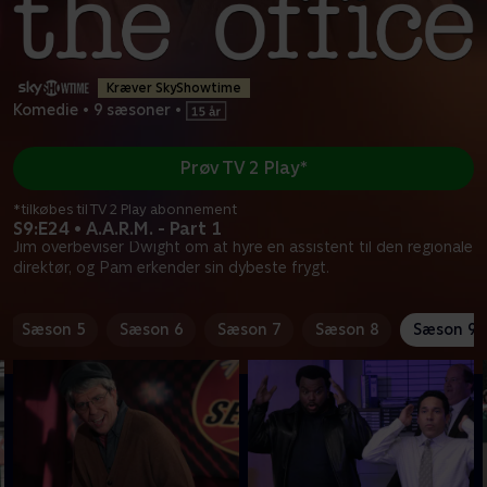
Kræver SkyShowtime
Komedie
•
9 sæsoner
•
Prøv TV 2 Play*
*tilkøbes til TV 2 Play abonnement
S9:E24 • A.A.R.M. - Part 1
Jim overbeviser Dwight om at hyre en assistent til den regionale
direktør, og Pam erkender sin dybeste frygt.
Sæson 5
Sæson 6
Sæson 7
Sæson 8
Sæson 9