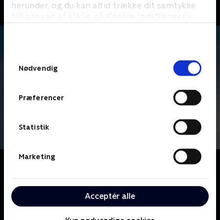
herunder, og du kan altid trække dit samtykke
tilbage ved at klikke på ’Cookie-indstillinger’ i
bunden af siden. Læs mere om hvordan TV 2
behandler dine oplysninger i
TV 2s privatlivspolitik
.
Samtykkevalg
Nødvendig
Præferencer
Statistik
Marketing
Om The Office
Ledet af den inkompetente Michael Scott, følger vi
medarbejderne på Dunder Mifflins kontorartikel-
Acceptér alle
virksomhed, der er baseret i Scranton, hvor fejder og
kontorromancer udspiller sig foran linsen på et