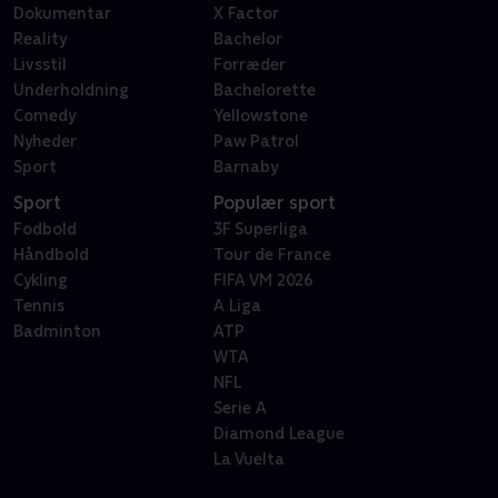
Dokumentar
X Factor
Reality
Bachelor
Livsstil
Forræder
Underholdning
Bachelorette
Comedy
Yellowstone
Nyheder
Paw Patrol
Sport
Barnaby
Sport
Populær sport
Fodbold
3F Superliga
Håndbold
Tour de France
Cykling
FIFA VM 2026
Tennis
A Liga
Badminton
ATP
WTA
NFL
Serie A
Diamond League
La Vuelta