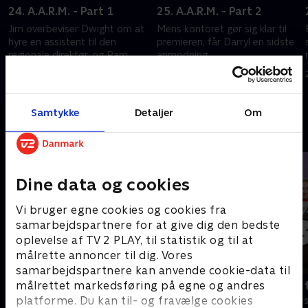
24. A.A.R.M. - Part 1
25. A.A.R.M. - Part 2
Jim overbeviser Dwight om at
Mens kontoret gør sig klar til
hyre en assistent til den
premieren, får Darryl en sidste
regionale direktør, og Pam
anmodning.
erkender sin dybeste frygt.
20. september 2022 • 21 min
20. september 2022 • 21 min
Samtykke
Detaljer
Om
Andre så også
Dine data og cookies
Vi bruger egne cookies og cookies fra
samarbejdspartnere for at give dig den bedste
oplevelse af TV 2 PLAY, til statistik og til at
målrette annoncer til dig. Vores
samarbejdspartnere kan anvende cookie-data til
Robssons (dansk tale)
Bert (dansk 
målrettet markedsføring på egne og andres
platforme. Du kan til- og fravælge cookies
Komedie • 1 sæsoner
Komedie • 1 sæ