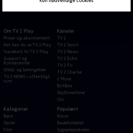
Kun nødvendige cookies
dokumentarhold.
Om TV 2 Play
Kanaler
Priser og abonnement
TV 2
Her kan du se TV 2 Play
TV 2 Sport
Gavekort til TV 2 Play
TV 2 News
Support og
TV 2 Echo
Kundecenter
TV 2 Fri
Vilkår og betingelser
TV 2 Charlie
TV 2 NEWS i offentligt
C More
rum
BritBox
SkyShowtime
Oiii
Kategorier
Populært
Børn
Klovn
Serier
Badehotellet
Film
Sygeplejeskolen