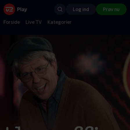
Log ind
Prøv nu
Forside
Live TV
Kategorier