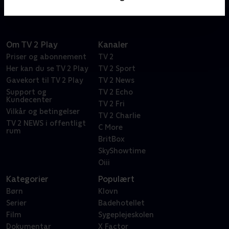
Om TV 2 Play
Kanaler
Priser og abonnement
TV 2
Her kan du se TV 2 Play
TV 2 Sport
Gavekort til TV 2 Play
TV 2 News
Support og
TV 2 Echo
Kundecenter
TV 2 Fri
Vilkår og betingelser
TV 2 Charlie
TV 2 NEWS i offentligt
C More
rum
BritBox
SkyShowtime
Oiii
Kategorier
Populært
Børn
Klovn
Serier
Badehotellet
Film
Sygeplejeskolen
Dokumentar
X Factor