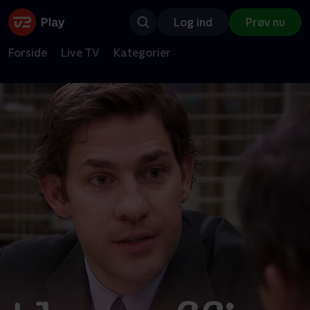
Log ind
Prøv nu
Forside
Live TV
Kategorier