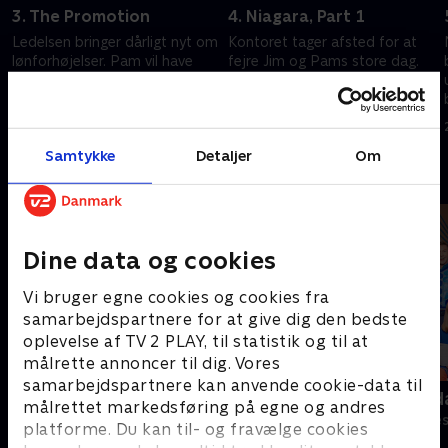
3. The Promotion
4. Niagara, Part 1
Ledelsen bringer dårligt nyt om
Kontoret tager afsted for at
lønforhøjelser. Pam vil have
fejre Jim og Pams store dag.
kontanter i stedet for
Jim afslører en hemmelighed.
bryllupsgaver.
20. september 2022 • 21 min
20. september 2022 • 21 min
Samtykke
Detaljer
Om
Andre så også
Dine data og cookies
Vi bruger egne cookies og cookies fra
samarbejdspartnere for at give dig den bedste
oplevelse af TV 2 PLAY, til statistik og til at
målrette annoncer til dig. Vores
samarbejdspartnere kan anvende cookie-data til
Anstalten
Robssons (da
målrettet markedsføring på egne og andres
Komedie • 1 sæsoner
Komedie • 1 sæ
platforme. Du kan til- og fravælge cookies