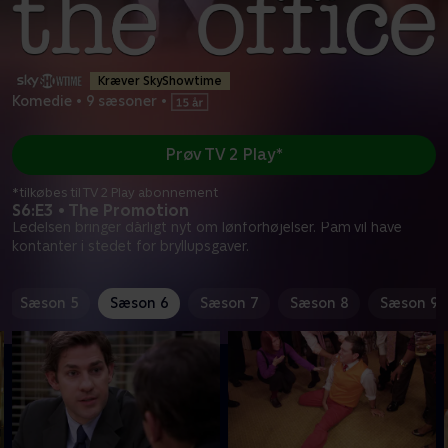
Kræver SkyShowtime
Komedie
•
9 sæsoner
•
Prøv TV 2 Play*
*tilkøbes til TV 2 Play abonnement
S6:E3 • The Promotion
Ledelsen bringer dårligt nyt om lønforhøjelser. Pam vil have
kontanter i stedet for bryllupsgaver.
Sæson 5
Sæson 6
Sæson 7
Sæson 8
Sæson 9