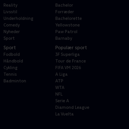
Reality
Bachelor
Livsstil
Forræder
Underholdning
Bachelorette
Comedy
Yellowstone
Nyheder
Paw Patrol
Sport
Barnaby
Sport
Populær sport
Fodbold
3F Superliga
Håndbold
Tour de France
Cykling
FIFA VM 2026
Tennis
A Liga
Badminton
ATP
WTA
NFL
Serie A
Diamond League
La Vuelta