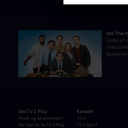
Om The O
Ledet af 
virksomhe
dokument
Om TV 2 Play
Kanaler
Priser og abonnement
TV 2
Her kan du se TV 2 Play
TV 2 Sport