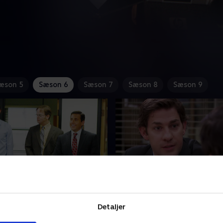
æson 5
Sæson 6
Sæson 7
Sæson 8
Sæson 9
eeting
3. The Promotion
græmmes over Jims private
Ledelsen bringer dårligt ny
Detaljer
 direktøren. Toby og
lønforhøjelser. Pam vil have