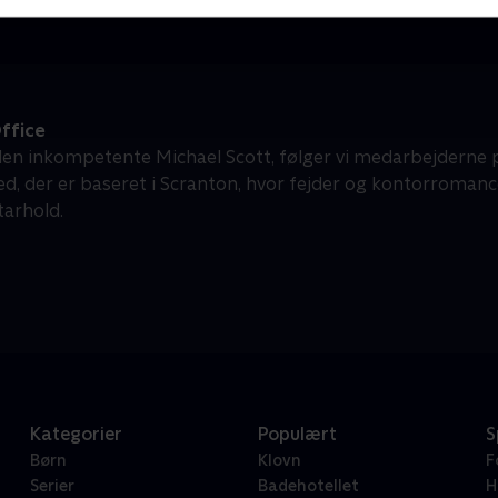
ffice
den inkompetente Michael Scott, følger vi medarbejderne p
d, der er baseret i Scranton, hvor fejder og kontorromancer
arhold.
Kategorier
Populært
S
Børn
Klovn
F
Serier
Badehotellet
H