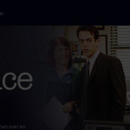
er
 han over en