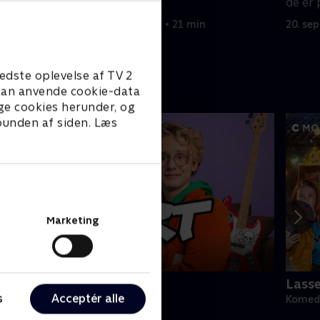
hemmelighed.
de er 
20. september 2022 • 21 min
20. se
edste oplevelse af TV 2
e kan anvende cookie-data
ge cookies herunder, og
 bunden af siden. Læs
Marketing
ert (dansk tale)
Lass
s
Acceptér alle
omedie • 1 sæsoner
Komedi