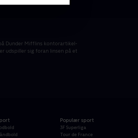
å Dunder Mifflins kontorartikel-
 udspiller sig foran linsen på et
port
Populær sport
odbold
3F Superliga
åndbold
Tour de France