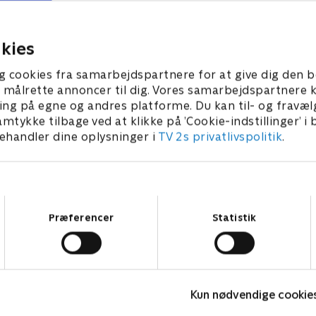
r undercover.
i stedet for bryllupsgaver.
ber 2022 • 21 min
20. september 2022 • 21 min
kies
g cookies fra samarbejdspartnere for at give dig den b
l at målrette annoncer til dig. Vores samarbejdspartner
ing på egne og andres platforme. Du kan til- og fravæl
amtykke tilbage ved at klikke på ’Cookie-indstillinger’ i
handler dine oplysninger i
TV 2s privatlivspolitik
.
Samtykkevalg
Præferencer
Statistik
Robssons (dansk tale)
B
Kun nødvendige cookie
Komedie • 1 sæsoner
K