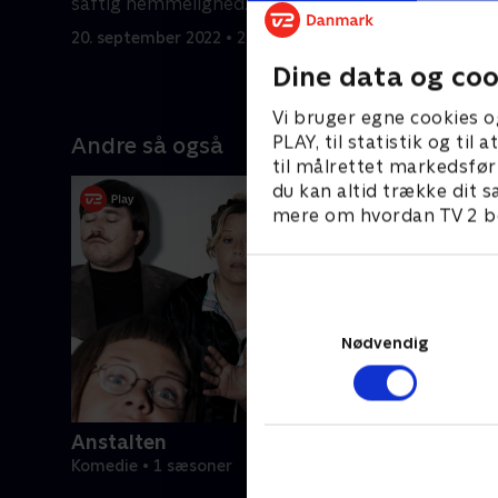
saftig hemmelighed.
Dwight gå
20. september 2022 • 21 min
20. septem
Dine data og coo
Vi bruger egne cookies o
PLAY, til statistik og ti
Andre så også
til målrettet markedsfør
du kan altid trække dit s
mere om hvordan TV 2 be
Nødvendig
Anstalten
Komedie • 1 sæsoner