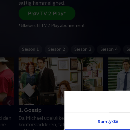
saftig hemmelighed.
Prøv TV 2 Play*
*tilkøbes til TV 2 Play abonnement
Sæson 1
Sæson 2
Sæson 3
Sæson 4
S
1. Gossip
2. The M
d den
Da Michael udelukkes fra
Michael 
Samtykke
rne
kontorsladderen, falder han over en
møde med