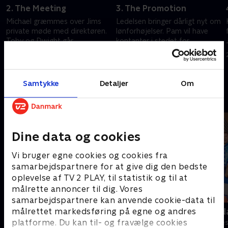
2. The Meeting
3. The Promotion
Michael græmmes over Jims
Ledelsen bringer dårligt nyt om
private møde med direktøren.
lønforhøjelser. Pam vil have
Toby og Dwight går
kontanter i stedet for
undercover.
bryllupsgaver.
20. september 2022 • 21 min
20. september 2022 • 21 min
Samtykke
Detaljer
Om
Andre så også
Dine data og cookies
Vi bruger egne cookies og cookies fra
samarbejdspartnere for at give dig den bedste
oplevelse af TV 2 PLAY, til statistik og til at
målrette annoncer til dig. Vores
samarbejdspartnere kan anvende cookie-data til
Anstalten
Robssons (da
målrettet markedsføring på egne og andres
platforme. Du kan til- og fravælge cookies
Komedie • 1 sæsoner
Komedie • 1 sæ