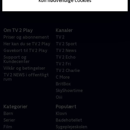
Kun nødvendige cookies
dokumentarhold.
Om TV 2 Play
Kanaler
Priser og abonnement
TV 2
Her kan du se TV 2 Play
TV 2 Sport
Gavekort til TV 2 Play
TV 2 News
Support og
TV 2 Echo
Kundecenter
TV 2 Fri
Vilkår og betingelser
TV 2 Charlie
TV 2 NEWS i offentligt
C More
rum
BritBox
SkyShowtime
Oiii
Kategorier
Populært
Børn
Klovn
Serier
Badehotellet
Film
Sygeplejeskolen