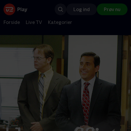
Log ind
Prøv nu
Forside
Live TV
Kategorier