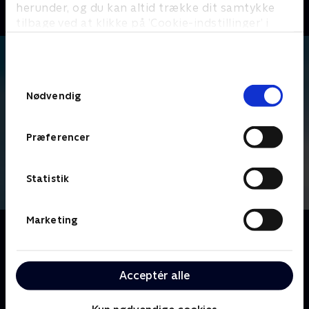
herunder, og du kan altid trække dit samtykke
tilbage ved at klikke på ’Cookie-indstillinger’ i
bunden af siden. Læs mere om hvordan TV 2
behandler dine oplysninger i
TV 2s privatlivspolitik
.
Samtykkevalg
Nødvendig
Præferencer
Statistik
Marketing
Om The Office
Ledet af den inkompetente Michael Scott, følger vi
medarbejderne på Dunder Mifflins kontorartikel-
Acceptér alle
virksomhed, der er baseret i Scranton, hvor fejder og
kontorromancer udspiller sig foran linsen på et