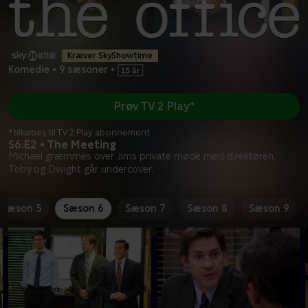
Kræver SkyShowtime
Komedie
•
9 sæsoner
•
Prøv TV 2 Play*
*tilkøbes til TV 2 Play abonnement
S6:E2 • The Meeting
Michael græmmes over Jims private møde med direktøren.
Toby og Dwight går undercover.
Sæson 5
Sæson 6
Sæson 7
Sæson 8
Sæson 9