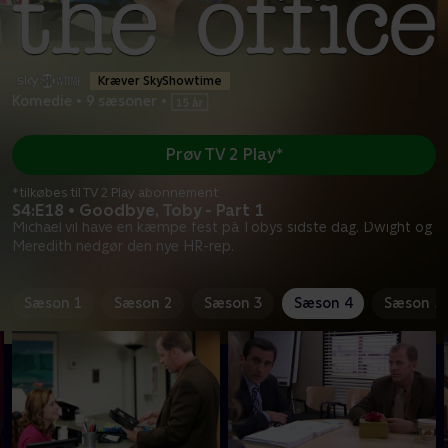
Kræver SkyShowtime
Komedie
•
9 sæsoner
•
Prøv TV 2 Play*
*tilkøbes til TV 2 Play abonnement
S4:E18 • Goodbye, Toby - Part 1
Michael vil have en kæmpe fest på Tobys sidste dag. Dwight og
Meredith nedgør den nye HR-rep.
Sæson 1
Sæson 2
Sæson 3
Sæson 4
Sæson 5