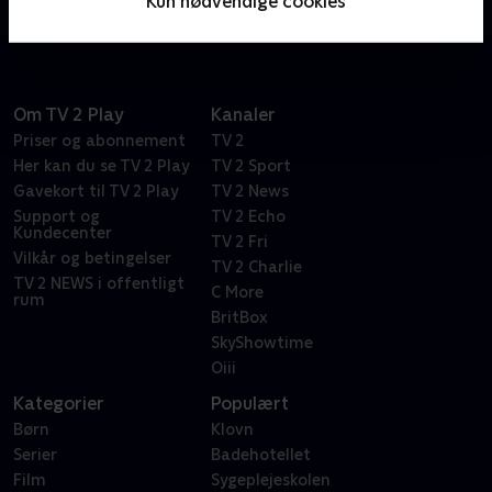
Kun nødvendige cookies
dokumentarhold.
Om TV 2 Play
Kanaler
Priser og abonnement
TV 2
Her kan du se TV 2 Play
TV 2 Sport
Gavekort til TV 2 Play
TV 2 News
Support og
TV 2 Echo
Kundecenter
TV 2 Fri
Vilkår og betingelser
TV 2 Charlie
TV 2 NEWS i offentligt
C More
rum
BritBox
SkyShowtime
Oiii
Kategorier
Populært
Børn
Klovn
Serier
Badehotellet
Film
Sygeplejeskolen