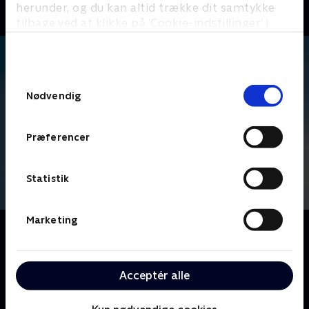
herunder, og du kan altid trække dit samtykke
tilbage ved at klikke på ’Cookie-indstillinger’ i
bunden af siden. Læs mere om hvordan TV 2
behandler dine oplysninger i
TV 2s privatlivspolitik
.
Samtykkevalg
Nødvendig
Præferencer
Statistik
Marketing
Om The Office
Ledet af den inkompetente Michael Scott, følger vi
medarbejderne på Dunder Mifflins kontorartikel-
Acceptér alle
virksomhed, der er baseret i Scranton, hvor fejder og
kontorromancer udspiller sig foran linsen på et