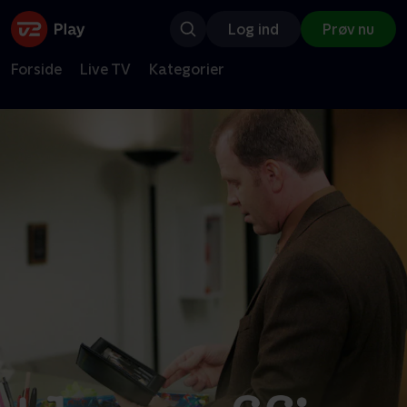
Log ind
Prøv nu
Forside
Live TV
Kategorier