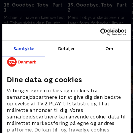
18. Goodbye, Toby - Part
19. Goodbye, Toby - Part
1
2
Michael vil have en kæmpe fest
Mens Tobys afskedsceremoni
på Tobys sidste dag. Dwight
tager form, forbedrer Jim at
og Meredith nedgør den nye
vie.
HR-rep.
20. september 2022 • 20 min
20. september 2022 • 20 min
Samtykke
Detaljer
Om
Andre så også
Dine data og cookies
Vi bruger egne cookies og cookies fra
samarbejdspartnere for at give dig den bedste
oplevelse af TV 2 PLAY, til statistik og til at
målrette annoncer til dig. Vores
samarbejdspartnere kan anvende cookie-data til
Robssons (dansk tale)
LasseMajas 
målrettet markedsføring på egne og andres
platforme. Du kan til- og fravælge cookies
Komedie • 1 sæsoner
Komedie • 1 sæ