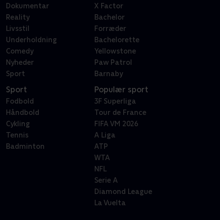
Dokumentar
X Factor
Reality
Bachelor
Livsstil
Forræder
Underholdning
Bachelorette
Comedy
Yellowstone
Nyheder
Paw Patrol
Sport
Barnaby
Sport
Populær sport
Fodbold
3F Superliga
Håndbold
Tour de France
Cykling
FIFA VM 2026
Tennis
A Liga
Badminton
ATP
WTA
NFL
Serie A
Diamond League
La Vuelta