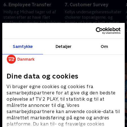
6. Employee Transfer
7. Customer Survey
Holly og Michael tager ud af
Kellys undersøgelsesresultater
staten efter at have fået
chokerer topsælgerne, og
skuffende nyheder fra ledelsen.
Angela vil have et helt særligt
bryllupssted.
20. september 2022 • 20 min
20. september 2022 • 21 min
Samtykke
Detaljer
Om
Andre så også
Dine data og cookies
Vi bruger egne cookies og cookies fra
samarbejdspartnere for at give dig den bedste
oplevelse af TV 2 PLAY, til statistik og til at
målrette annoncer til dig. Vores
samarbejdspartnere kan anvende cookie-data til
Anstalten
Robssons (da
målrettet markedsføring på egne og andres
platforme. Du kan til- og fravælge cookies
Komedie • 1 sæsoner
Komedie • 1 sæ