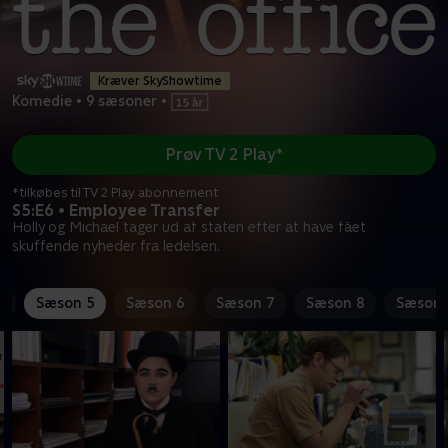
Kræver SkyShowtime
Komedie
•
9 sæsoner
•
Prøv TV 2 Play*
*tilkøbes til TV 2 Play abonnement
S5:E6 • Employee Transfer
Holly og Michael tager ud af staten efter at have fået
skuffende nyheder fra ledelsen.
4
Sæson 5
Sæson 6
Sæson 7
Sæson 8
Sæson 