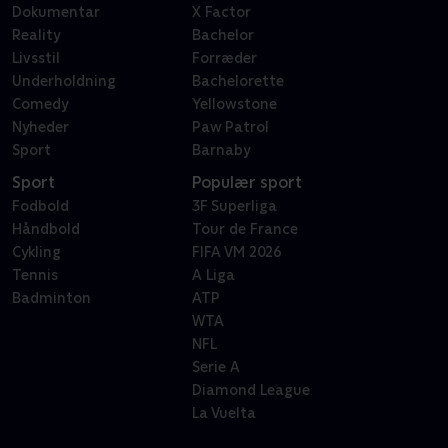
Dokumentar
X Factor
Reality
Bachelor
Livsstil
Forræder
Underholdning
Bachelorette
Comedy
Yellowstone
Nyheder
Paw Patrol
Sport
Barnaby
Sport
Populær sport
Fodbold
3F Superliga
Håndbold
Tour de France
Cykling
FIFA VM 2026
Tennis
A Liga
Badminton
ATP
WTA
NFL
Serie A
Diamond League
La Vuelta