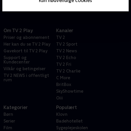
Kun nødvendige cookies
dokumentarhold.
Om TV 2 Play
Kanaler
Priser og abonnement
TV 2
Her kan du se TV 2 Play
TV 2 Sport
Gavekort til TV 2 Play
TV 2 News
Support og
TV 2 Echo
Kundecenter
TV 2 Fri
Vilkår og betingelser
TV 2 Charlie
TV 2 NEWS i offentligt
C More
rum
BritBox
SkyShowtime
Oiii
Kategorier
Populært
Børn
Klovn
Serier
Badehotellet
Film
Sygeplejeskolen