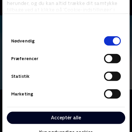
herunder, og du kan altid trække dit samtykke
tilbage ved at klikke på ’Cookie-indstillinger’ i
bunden af siden. Læs mere om hvordan TV 2
behandler dine oplysninger i
TV 2s privatlivspolitik
.
Samtykkevalg
Nødvendig
Præferencer
Statistik
Marketing
Om The Office
Ledet af den inkompetente Michael Scott, følger vi
medarbejderne på Dunder Mifflins kontorartikel-
Acceptér alle
virksomhed, der er baseret i Scranton, hvor fejder og
kontorromancer udspiller sig foran linsen på et