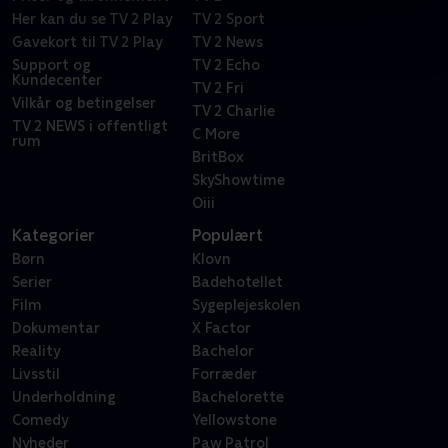
Her kan du se TV 2 Play
TV 2 Sport
Gavekort til TV 2 Play
TV 2 News
Support og
TV 2 Echo
Kundecenter
TV 2 Fri
Vilkår og betingelser
TV 2 Charlie
TV 2 NEWS i offentligt
C More
rum
BritBox
SkyShowtime
Oiii
Kategorier
Populært
Børn
Klovn
Serier
Badehotellet
Film
Sygeplejeskolen
Dokumentar
X Factor
Reality
Bachelor
Livsstil
Forræder
Underholdning
Bachelorette
Comedy
Yellowstone
Nyheder
Paw Patrol