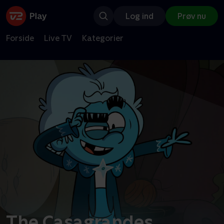
Log ind
Prøv nu
Forside
Live TV
Kategorier
The Casagrandes