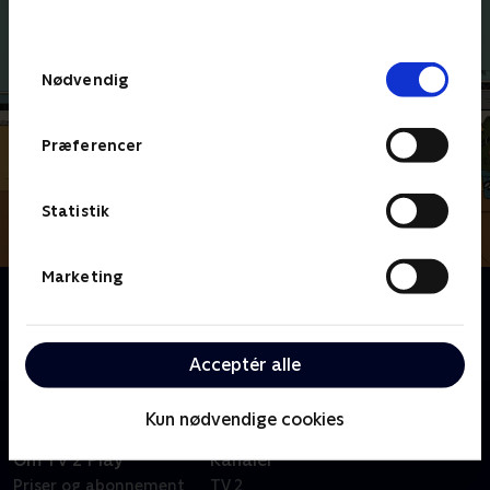
behandler dine oplysninger i
TV 2s privatlivspolitik
.
Samtykkevalg
Nødvendig
Præferencer
Statistik
Marketing
Om The Casagrandes
Ronnie Anne lærer mere om sin onkel. Ronnie Anne
og Sid starter en hundelufterforretning.
Acceptér alle
Kun nødvendige cookies
Om TV 2 Play
Kanaler
Priser og abonnement
TV 2