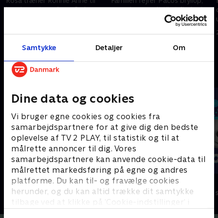
Rosa træner Ronnie Anne til
Familien fejrer Pacos bryllup,
hendes quinceañera. Carl
men de er nødt til at finde de
begynder at spille skak for at
'arras', som Sergio har tabt.
holde sig ude af problemer.
21. februar 2023 • 21 min
21. februar 2023 • 21 min
Samtykke
Detaljer
Om
Andre så også
Dine data og cookies
Vi bruger egne cookies og cookies fra
samarbejdspartnere for at give dig den bedste
oplevelse af TV 2 PLAY, til statistik og til at
målrette annoncer til dig. Vores
samarbejdspartnere kan anvende cookie-data til
målrettet markedsføring på egne og andres
platforme. Du kan til- og fravælge cookies
Vicke Viking
Olly & Lea
herunder, og du kan altid trække dit samtykke
Børneserier • 1 sæsoner
Børneserier • 1
tilbage ved at klikke på ’Cookie-indstillinger’ i
bunden af siden. Læs mere om hvordan TV 2