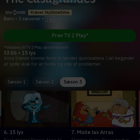
Kræver SkyShowtime
Børn
•
3 sæsoner
•
Prøv TV 2 Play*
*tilkøbes til TV 2 Play abonnement
S3:E6 • 15 lys
Rosa træner Ronnie Anne til hendes quinceañera. Carl begynder
at spille skak for at holde sig ude af problemer.
Sæson 1
Sæson 2
Sæson 3
6. 15 lys
7. Miste las Arras