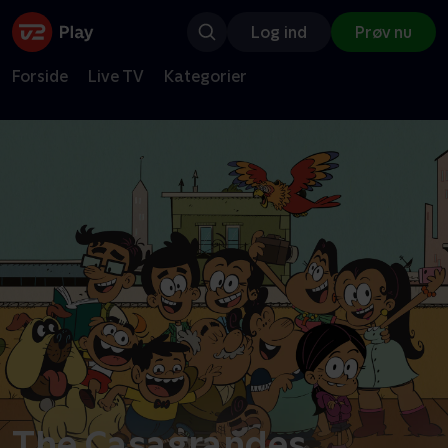
Log ind
Prøv nu
Forside
Live TV
Kategorier
The Casagrandes