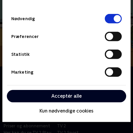
behandler dine oplysninger i
TV 2s privatlivspolitik
.
Samtykkevalg
Nødvendig
Præferencer
Statistik
Marketing
Om The Casagrandes
Ronnie Anne lærer mere om sin onkel. Ronnie Anne
og Sid starter en hundelufterforretning.
Acceptér alle
Kun nødvendige cookies
Om TV 2 Play
Kanaler
Priser og abonnement
TV 2
Her kan du se TV 2 Play
TV 2 Sport