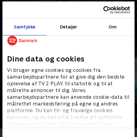
Carls nye klassekammerat.
vælger Par som sin nye bedste
ven.
1. januar 2023 • 21 min
1. januar 2023 • 21 min
Samtykke
Detaljer
Om
Andre så også
Dine data og cookies
Vi bruger egne cookies og cookies fra
samarbejdspartnere for at give dig den bedste
oplevelse af TV 2 PLAY, til statistik og til at
målrette annoncer til dig. Vores
samarbejdspartnere kan anvende cookie-data til
målrettet markedsføring på egne og andres
Miraculous
Vicke Viking
platforme. Du kan til- og fravælge cookies
Børneserier • 3 sæsoner
Børneserier • 1
herunder, og du kan altid trække dit samtykke
tilbage ved at klikke på ’Cookie-indstillinger’ i
bunden af siden. Læs mere om hvordan TV 2