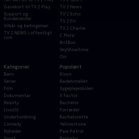
Gavekort til TV 2 Play
TV 2 News
Support og
TV 2 Echo
Kundecenter
TV 2 Fri
Vilkår og betingelser
TV 2 Charlie
TV 2 NEWS i offentligt
C More
rum
BritBox
SkyShowtime
Oiii
Kategorier
Populært
Børn
Klovn
Serier
Badehotellet
Film
Sygeplejeskolen
Dokumentar
X Factor
Reality
Bachelor
Livsstil
Forræder
Underholdning
Bachelorette
Comedy
Yellowstone
Nyheder
Paw Patrol
Sport
Barnaby