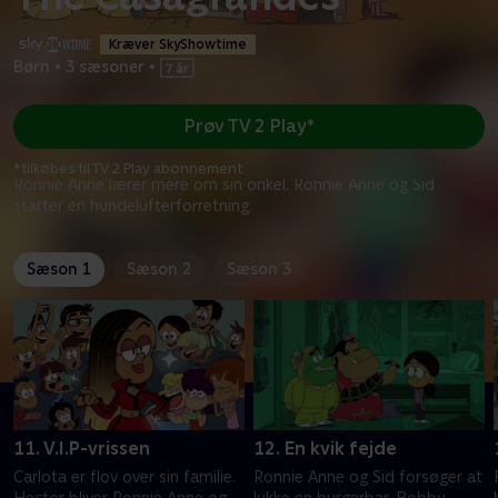
Kræver SkyShowtime
Børn
•
3 sæsoner
•
Prøv TV 2 Play*
*tilkøbes til TV 2 Play abonnement
Ronnie Anne lærer mere om sin onkel. Ronnie Anne og Sid
starter en hundelufterforretning.
Sæson 1
Sæson 2
Sæson 3
11. V.I.P-vrissen
12. En kvik fejde
Carlota er flov over sin familie.
Ronnie Anne og Sid forsøger at
Hector bliver Ronnie Anne og
lukke en burgerbar. Bobby