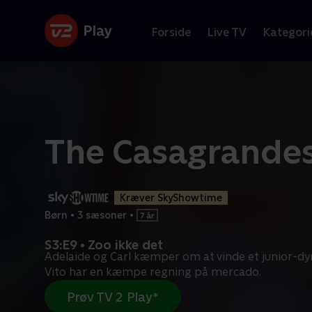
Forside
Live TV
Kategori
The Casagrande
Kræver SkyShowtime
Børn
•
3 sæsoner
•
S3:E9 • Zoo ikke det
Adelaide og Carl kæmper om at vinde et junior-dyr
Vito har en kæmpe regning på mercado.
Prøv TV 2 Play*