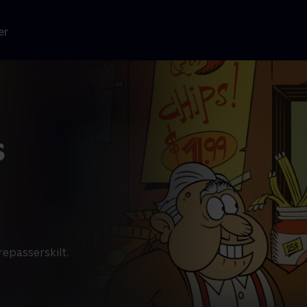
er
s
epasserskilt.