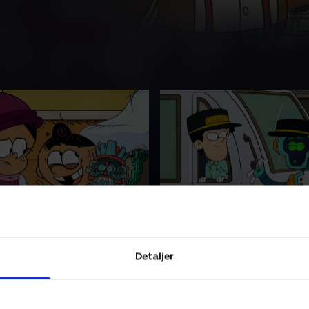
erkat
11. Kapløbet mod mask
ne er nervøs for at stå på
En hurtigere togkonduktør 
d. En vigtig artefakt
måske afløse Chang. Adelaid
Detaljer
l museet.
hjælpe byens katte.
r 2023 • 21 min
22. februar 2023 • 21 min