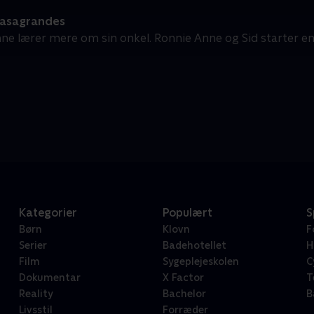
asagrandes
ne lærer mere om sin onkel. Ronnie Anne og Sid starter en
Kategorier
Populært
S
Børn
Klovn
F
Serier
Badehotellet
H
Film
Sygeplejeskolen
C
Dokumentar
X Factor
T
Reality
Bachelor
B
Livsstil
Forræder