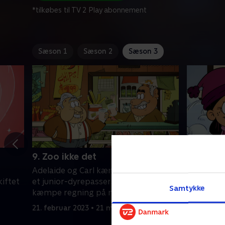
*tilkøbes til TV 2 Play abonnement
Sæson 1
Sæson 2
Sæson 3
9. Zoo ikke det
10. Skat
Adelaide og Carl kæmper om at vinde
Ronnie An
kiftet
et junior-dyrepasserskilt. Vito har en
skateboar
Samtykke
kæmpe regning på mercado.
kommer ti
21. februar 2023 • 21 min
21. februa