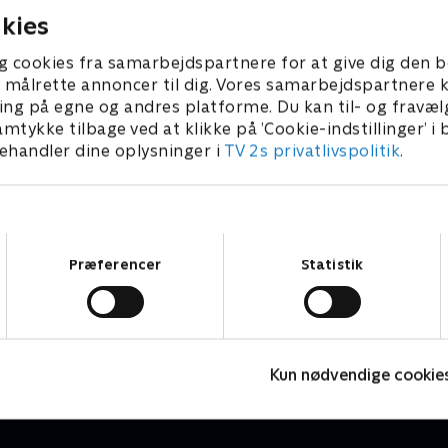
kies
g cookies fra samarbejdspartnere for at give dig den b
l at målrette annoncer til dig. Vores samarbejdspartner
ing på egne og andres platforme. Du kan til- og fravæl
amtykke tilbage ved at klikke på ’Cookie-indstillinger’ i
handler dine oplysninger i
TV 2s privatlivspolitik
.
Samtykkevalg
Præferencer
Statistik
Olly & Lea
M
Børneserier • 1 sæsoner
B
Kun nødvendige cookie