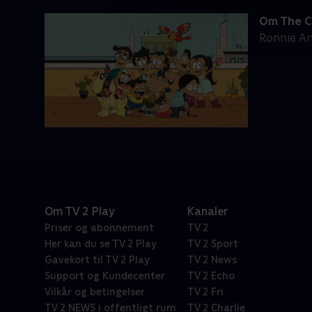
Om The C
Ronnie An
Om TV 2 Play
Kanaler
Priser og abonnement
TV 2
Her kan du se TV 2 Play
TV 2 Sport
Gavekort til TV 2 Play
TV 2 News
Support og Kundecenter
TV 2 Echo
Vilkår og betingelser
TV 2 Fri
TV 2 NEWS i offentligt rum
TV 2 Charlie