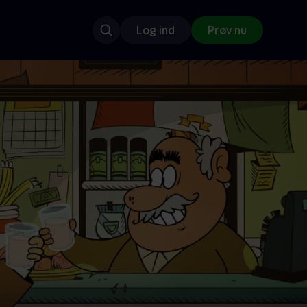
Log ind
Prøv nu