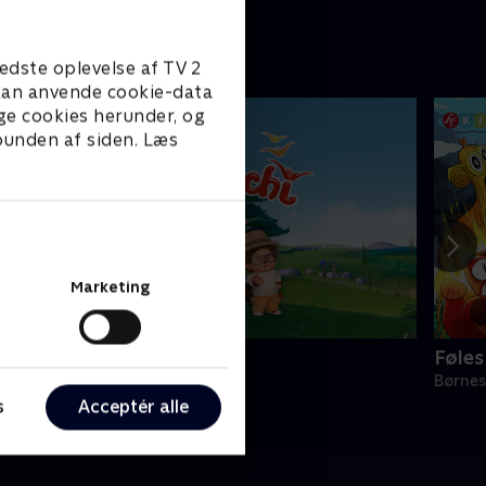
edste oplevelse af TV 2
e kan anvende cookie-data
ge cookies herunder, og
 bunden af siden. Læs
Marketing
onchhichi
Føle
ørneserier • 1 sæsoner
Børnes
s
Acceptér alle