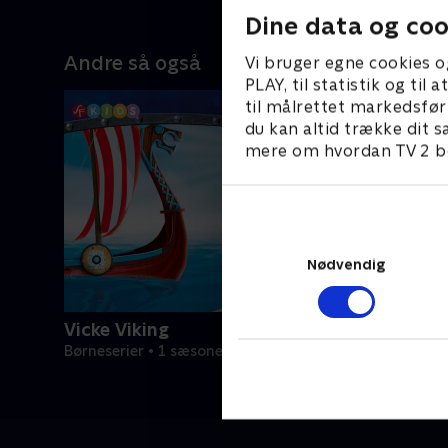
Dine data og coo
Andre så også
Vi bruger egne cookies o
PLAY, til statistik og ti
til målrettet markedsfør
du kan altid trække dit s
mere om hvordan TV 2 be
Nødvendig
Vicke Viking
Børneserier • 1 sæsoner