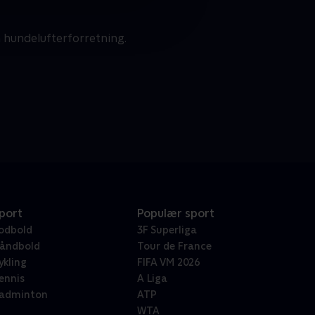
 hundelufterforretning.
port
Populær sport
odbold
3F Superliga
åndbold
Tour de France
ykling
FIFA VM 2026
ennis
A Liga
adminton
ATP
WTA