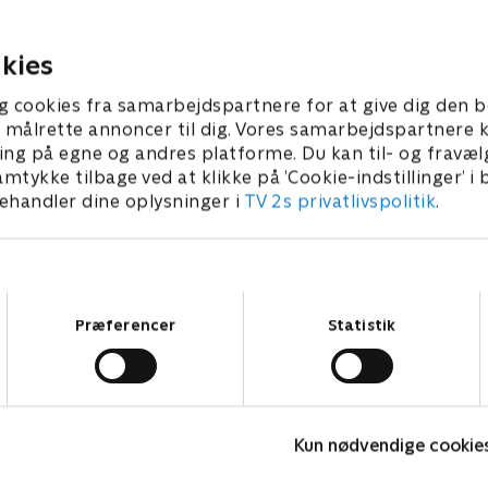
ondskab er på fremmarch.
1. januar 2023 • 21 min
kies
g cookies fra samarbejdspartnere for at give dig den b
l at målrette annoncer til dig. Vores samarbejdspartner
ing på egne og andres platforme. Du kan til- og fravæl
amtykke tilbage ved at klikke på ’Cookie-indstillinger’ i
handler dine oplysninger i
TV 2s privatlivspolitik
.
Samtykkevalg
Præferencer
Statistik
Sørøverne flytter ind
Z
Kun nødvendige cookie
Børneserier • 1 sæsoner
B