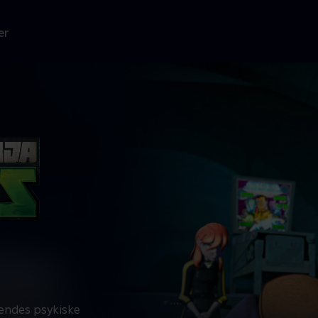
er
hendes psykiske