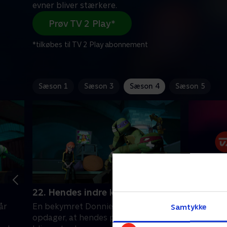
evner bliver stærkere.
Prøv TV 2 Play*
*tilkøbes til TV 2 Play abonnement
Sæson 1
Sæson 3
Sæson 4
Sæson 5
22. Hendes indre kraft
24. Teen
år
En bekymret Donnie tester April og
Samtykke
1. januar 2
opdager, at hendes psykiske evner