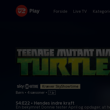
Forside
Live TV
Kategori
Kræver SkyShowtime
Børn
•
4 sæsoner
•
S4:E22 • Hendes indre kraft
En bekymret Donnie tester April og opdager, at 