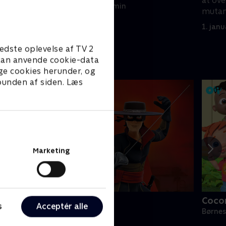
at ove
1. januar 2023 • 21 min
mutan
1. jan
edste oplevelse af TV 2
e kan anvende cookie-data
ge cookies herunder, og
 bunden af siden. Læs
Marketing
orro the Chronicles
Coco
s
Acceptér alle
ørneserier • 1 sæsoner
Børnes