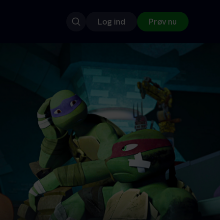
Log ind
Prøv nu