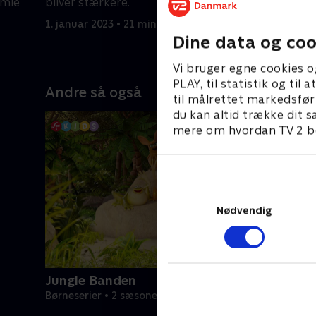
amle
bliver stærkere.
1. januar 2023 • 21 min
Dine data og coo
Vi bruger egne cookies o
PLAY, til statistik og ti
Andre så også
til målrettet markedsfør
du kan altid trække dit s
mere om hvordan TV 2 be
Nødvendig
Jungle Banden
Børneserier • 2 sæsoner