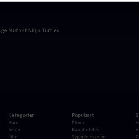
ge Mutant Ninja Turtles
Kategorier
Populært
S
Børn
Klovn
F
Serier
Badehotellet
H
Film
Sygeplejeskolen
C