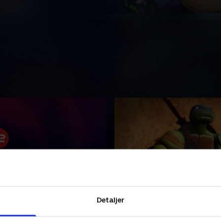
age Mutant Ninja Turtles
1. Demodragens skriftru
Detaljer
Padderne tror, at alle deres
023 • 21 min
fjender er besejret, men en 