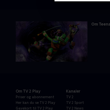
Om Teena
Om TV 2 Play
Kanaler
Priser og abonnement
TV 2
Her kan du se TV 2 Play
TV 2 Sport
Gavekort til TV 2 Play
TV 2 News