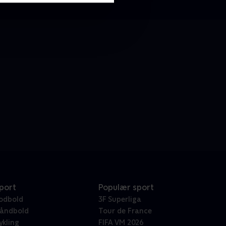
port
Populær sport
odbold
3F Superliga
åndbold
Tour de France
ykling
FIFA VM 2026