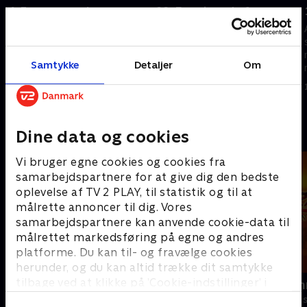
4. Frøernes nat
22. En snigende fare
Da Michelangelo bliver venner
Efter at han har været ude for
med en mutantfrø, lærer han,
en ulykke, mister Donatello
at dens familie planlægger at
langsomt sin intelligens.
Samtykke
Detaljer
Om
angribe mennesker.
1. januar 2023 • 21 min
1. januar 2023 • 21 min
Andre så også
Dine data og cookies
Vi bruger egne cookies og cookies fra
samarbejdspartnere for at give dig den bedste
oplevelse af TV 2 PLAY, til statistik og til at
målrette annoncer til dig. Vores
samarbejdspartnere kan anvende cookie-data til
målrettet markedsføring på egne og andres
platforme. Du kan til- og fravælge cookies
herunder, og du kan altid trække dit samtykke
tilbage ved at klikke på ’Cookie-indstillinger’ i
Jungle Banden
Zorro the Ch
bunden af siden. Læs mere om hvordan TV 2
Børneserier • 2 sæsoner
Børneserier • 1