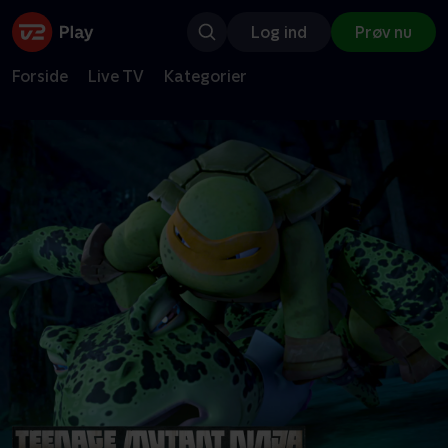
Log ind
Prøv nu
Forside
Live TV
Kategorier