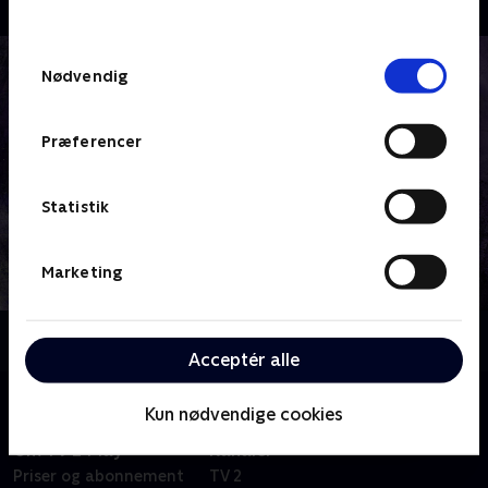
behandler dine oplysninger i
TV 2s privatlivspolitik
.
Samtykkevalg
Nødvendig
Præferencer
Statistik
Marketing
Om Teenage Mutant Ninja Turtles
Acceptér alle
Kun nødvendige cookies
Om TV 2 Play
Kanaler
Priser og abonnement
TV 2