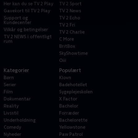
Her kan du se TV 2 Play
TV 2 Sport
Gavekort til TV 2 Play
TV 2 News
Support og
TV 2 Echo
Kundecenter
TV 2 Fri
Vilkår og betingelser
TV 2 Charlie
TV 2 NEWS i offentligt
C More
rum
BritBox
SkyShowtime
Oiii
Kategorier
Populært
Børn
Klovn
Serier
Badehotellet
Film
Sygeplejeskolen
Dokumentar
X Factor
Reality
Bachelor
Livsstil
Forræder
Underholdning
Bachelorette
Comedy
Yellowstone
Nyheder
Paw Patrol