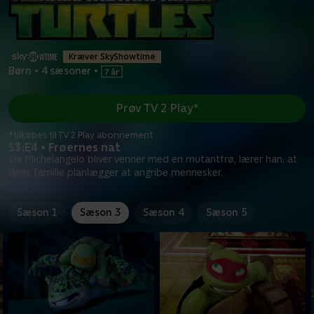
Kræver SkyShowtime
Børn
•
4 sæsoner
•
Prøv TV 2 Play*
*tilkøbes til TV 2 Play abonnement
S3:E4 • Frøernes nat
Da Michelangelo bliver venner med en mutantfrø, lærer han, at
dens familie planlægger at angribe mennesker.
Sæson 1
Sæson 3
Sæson 4
Sæson 5