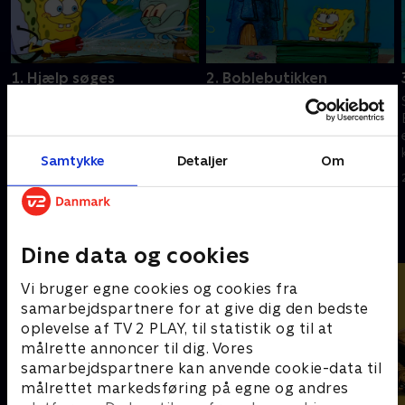
1. Hjælp søges
2. Boblebutikken
SvampeBob søger job på Den
SvampeBob viser sit talent for
Knasende Krabbe og møder
bobleblæsning. I et forsøg på
Sandy for første gang.
at imponere Sandy revner hans
bukser.
Samtykke
Detaljer
Om
25. august 2023 • 22 min
25. august 2023 • 22 min
Andre så også
Dine data og cookies
Vi bruger egne cookies og cookies fra
samarbejdspartnere for at give dig den bedste
oplevelse af TV 2 PLAY, til statistik og til at
målrette annoncer til dig. Vores
samarbejdspartnere kan anvende cookie-data til
målrettet markedsføring på egne og andres