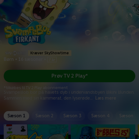
Kræver SkyShowtime
Børn
•
16 sæsoner
•
Prøv TV 2 Play*
*tilkøbes til TV 2 Play abonnement
SvampeBob bor på havets dyb i undervandsbyen Bikini Bunden.
Sammen med sin kammerat, den lyserøde
...
Læs mere
Sæson 1
Sæson 2
Sæson 3
Sæson 4
Sæson 5