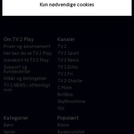
lyserøde søstjerne Patrick, kommer han ud på de
Kun nødvendige cookies
skøreste eventyr.
Om TV 2 Play
Kanaler
Priser og abonnement
TV 2
Her kan du se TV 2 Play
TV 2 Sport
Gavekort til TV 2 Play
TV 2 News
Support og
TV 2 Echo
Kundecenter
TV 2 Fri
Vilkår og betingelser
TV 2 Charlie
TV 2 NEWS i offentligt
C More
rum
BritBox
SkyShowtime
Oiii
Kategorier
Populært
Børn
Klovn
Serier
Badehotellet