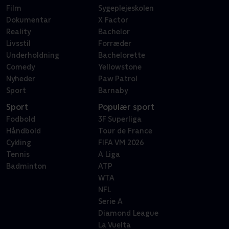
Film
Sygeplejeskolen
Dokumentar
X Factor
Reality
Bachelor
Livsstil
Forræder
Underholdning
Bachelorette
Comedy
Yellowstone
Nyheder
Paw Patrol
Sport
Barnaby
Sport
Populær sport
Fodbold
3F Superliga
Håndbold
Tour de France
Cykling
FIFA VM 2026
Tennis
A Liga
Badminton
ATP
WTA
NFL
Serie A
Diamond League
La Vuelta