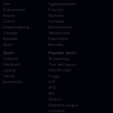
Film
Sygeplejeskolen
Dokumentar
X Factor
Reality
Bachelor
Livsstil
Forræder
Underholdning
Bachelorette
Comedy
Yellowstone
Nyheder
Paw Patrol
Sport
Barnaby
Sport
Populær sport
Fodbold
3F Superliga
Håndbold
Tour de France
Cykling
FIFA VM 2026
Tennis
A Liga
Badminton
ATP
WTA
NFL
Serie A
Diamond League
La Vuelta