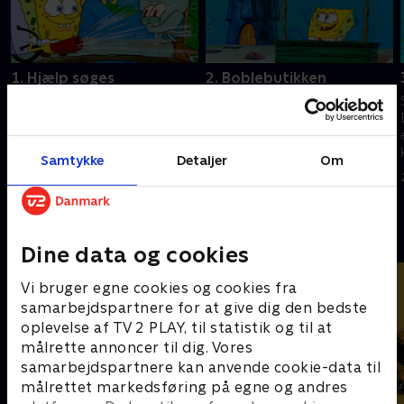
1. Hjælp søges
2. Boblebutikken
SvampeBob søger job på Den
SvampeBob viser sit talent for
Knasende Krabbe og møder
bobleblæsning. I et forsøg på
Sandy for første gang.
at imponere Sandy revner hans
bukser.
Samtykke
Detaljer
Om
25. august 2023 • 22 min
25. august 2023 • 22 min
Andre så også
Dine data og cookies
Vi bruger egne cookies og cookies fra
samarbejdspartnere for at give dig den bedste
oplevelse af TV 2 PLAY, til statistik og til at
målrette annoncer til dig. Vores
samarbejdspartnere kan anvende cookie-data til
målrettet markedsføring på egne og andres