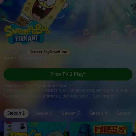
Kræver SkyShowtime
Børn
•
16 sæsoner
•
Prøv TV 2 Play*
*tilkøbes til TV 2 Play abonnement
SvampeBob bor på havets dyb i undervandsbyen Bikini Bunden.
Sammen med sin kammerat, den lyserøde
...
Læs mere
Sæson 1
Sæson 2
Sæson 3
Sæson 4
Sæson 5