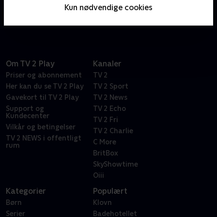
lyserøde søstjerne Patrick, kommer han ud på de
Kun nødvendige cookies
skøreste eventyr.
Om TV 2 Play
Kanaler
Priser og abonnement
TV 2
Her kan du se TV 2 Play
TV 2 Sport
Gavekort til TV 2 Play
TV 2 News
Support og
TV 2 Echo
Kundecenter
TV 2 Fri
Vilkår og betingelser
TV 2 Charlie
TV 2 NEWS i offentligt
C More
rum
BritBox
SkyShowtime
Oiii
Kategorier
Populært
Børn
Klovn
Serier
Badehotellet