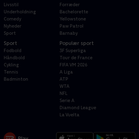
Livsstil
Forræder
Underholdning
Bachelorette
Comedy
Yellowstone
Nyheder
Paw Patrol
Sport
Barnaby
Sport
Populær sport
Fodbold
3F Superliga
Håndbold
Tour de France
Cykling
FIFA VM 2026
Tennis
A Liga
Badminton
ATP
WTA
NFL
Serie A
Diamond League
La Vuelta