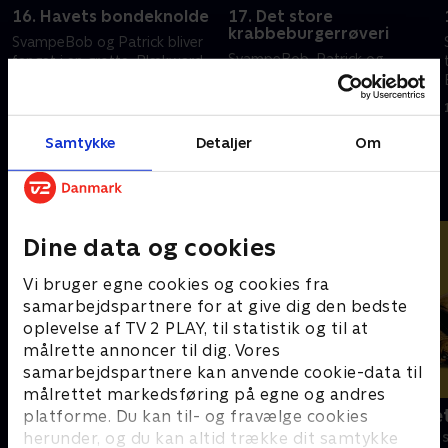
16. Havets bondeknolde
17. Det store
krabbeburgerrøveri
SvampeBob og Patrick bliver
SvampeBob, Patrick og
fanget i en grotte. Blækward
Plankton løser et
fremprovokerer et
Krabbeburger-mysterie på et
vulkanudbrud.
løbsk tog.
19. september 2023 • 22 min
Samtykke
Detaljer
Om
19. september 2023 • 22 min
Andre så også
Dine data og cookies
Vi bruger egne cookies og cookies fra
samarbejdspartnere for at give dig den bedste
oplevelse af TV 2 PLAY, til statistik og til at
målrette annoncer til dig. Vores
samarbejdspartnere kan anvende cookie-data til
målrettet markedsføring på egne og andres
F for får
Spørg bælte
platforme. Du kan til- og fravælge cookies
herunder, og du kan altid trække dit samtykke
Børneserier • 5 sæsoner
Børneserier • 1