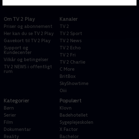
Om TV 2 Play
Kanaler
Priser og abonnement
TV 2
Her kan du se TV 2 Play
TV 2 Sport
Gavekort til TV 2 Play
TV 2 News
Support og
TV 2 Echo
Kundecenter
TV 2 Fri
Vilkår og betingelser
TV 2 Charlie
TV 2 NEWS i offentligt
C More
rum
BritBox
SkyShowtime
Oiii
Kategorier
Populært
Børn
Klovn
Serier
Badehotellet
Film
Sygeplejeskolen
Dokumentar
X Factor
Reality
Bachelor