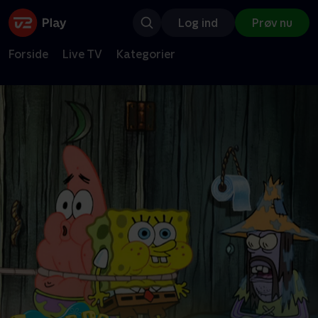
Log ind
Prøv nu
Forside
Live TV
Kategorier