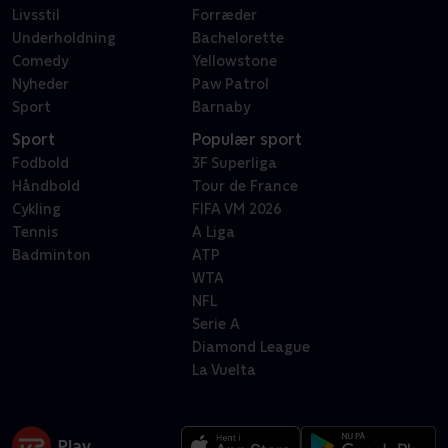
Livsstil
Forræder
Underholdning
Bachelorette
Comedy
Yellowstone
Nyheder
Paw Patrol
Sport
Barnaby
Sport
Populær sport
Fodbold
3F Superliga
Håndbold
Tour de France
Cykling
FIFA VM 2026
Tennis
A Liga
Badminton
ATP
WTA
NFL
Serie A
Diamond League
La Vuelta