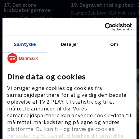
17. Det store
19. Begravet i tid og sted
krabbeburgerrøveri
SvampeBob bliver låst inde i en
SvampeBob, Patrick og
tidskapsel. SvampeBob bygger
Plankton løser et
Blækwards drømmeverden.
Krabbeburger-mysterie på et
19. september 2023 • 22 min
løbsk tog.
Samtykke
Detaljer
Om
19. september 2023 • 22 min
Andre så også
Dine data og cookies
Vi bruger egne cookies og cookies fra
samarbejdspartnere for at give dig den bedste
oplevelse af TV 2 PLAY, til statistik og til at
målrette annoncer til dig. Vores
samarbejdspartnere kan anvende cookie-data til
målrettet markedsføring på egne og andres
F for får
Kiwi & Strit
platforme. Du kan til- og fravælge cookies
herunder, og du kan altid trække dit samtykke
Børneserier • 5 sæsoner
Børneserier • 3