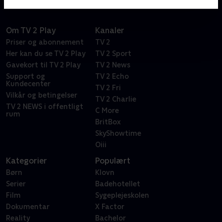
Om TV 2 Play
Kanaler
Priser og abonnement
TV 2
Her kan du se TV 2 Play
TV 2 Sport
Gavekort til TV 2 Play
TV 2 News
Support og
TV 2 Echo
Kundecenter
TV 2 Fri
Vilkår og betingelser
TV 2 Charlie
TV 2 NEWS i offentligt
C More
rum
BritBox
SkyShowtime
Oiii
Kategorier
Populært
Børn
Klovn
Serier
Badehotellet
Film
Sygeplejeskolen
Dokumentar
X Factor
Reality
Bachelor