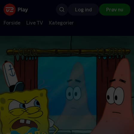
Log ind
Prøv nu
Forside
Live TV
Kategorier