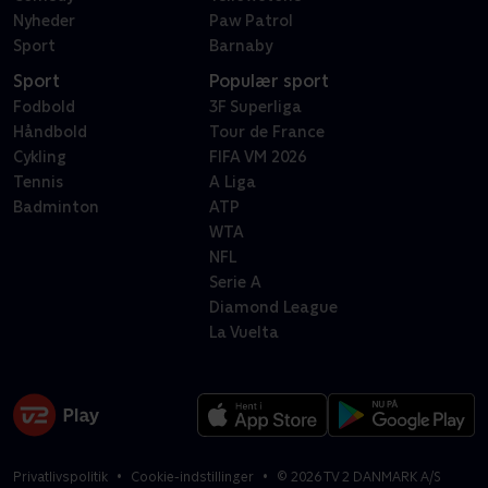
Nyheder
Paw Patrol
Sport
Barnaby
Sport
Populær sport
Fodbold
3F Superliga
Håndbold
Tour de France
Cykling
FIFA VM 2026
Tennis
A Liga
Badminton
ATP
WTA
NFL
Serie A
Diamond League
La Vuelta
Privatlivspolitik
Cookie-indstillinger
©
2026
TV 2 DANMARK A/S