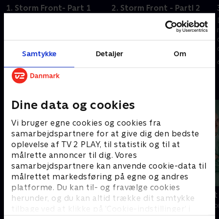
1. Storm Front- Part 1
2. Storm Front - Partl 2
Archer og NX-01 befinder sig
Med Siliks hjælp jager Archer
på en alternativ tidslinje i
den tidsagent, der ændrede
Jordens fortid under 2.
Jordens fortid.
Verdenskrig.
6. oktober 2023 • 41 min
Samtykke
Detaljer
Om
6. oktober 2023 • 41 min
Andre så også
Dine data og cookies
Vi bruger egne cookies og cookies fra
samarbejdspartnere for at give dig den bedste
oplevelse af TV 2 PLAY, til statistik og til at
målrette annoncer til dig. Vores
samarbejdspartnere kan anvende cookie-data til
målrettet markedsføring på egne og andres
platforme. Du kan til- og fravælge cookies
Happy fucking Pride
Fake Patient
herunder, og du kan altid trække dit samtykke
Drama • 1 sæsoner
Drama • 1 sæso
tilbage ved at klikke på ’Cookie-indstillinger’ i