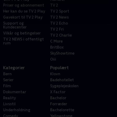
Priser og abonnement
TV 2
Her kan du se TV 2 Play
TV 2 Sport
Gavekort til TV 2 Play
TV 2 News
Support og
TV 2 Echo
Kundecenter
TV 2 Fri
Vilkår og betingelser
TV 2 Charlie
TV 2 NEWS i offentligt
C More
rum
BritBox
SkyShowtime
Oiii
Kategorier
Populært
Børn
Klovn
Serier
Badehotellet
Film
Sygeplejeskolen
Dokumentar
X Factor
Reality
Bachelor
Livsstil
Forræder
Underholdning
Bachelorette
Comedy
Yellowstone