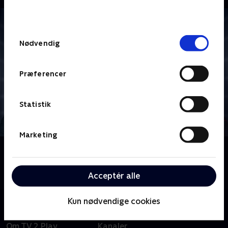
bunden af siden. Læs mere om hvordan TV 2
behandler dine oplysninger i
TV 2s privatlivspolitik
.
Samtykkevalg
Nødvendig
Præferencer
Statistik
Marketing
Om Star Trek: Enterprise
Følg besætningen på rumskibet Enterprise i deres
tidlige pionerdage med udforskning af det ydre rum.
Acceptér alle
Kun nødvendige cookies
Om TV 2 Play
Kanaler