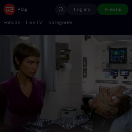
Log ind
Prøv nu
Forside
Live TV
Kategorier