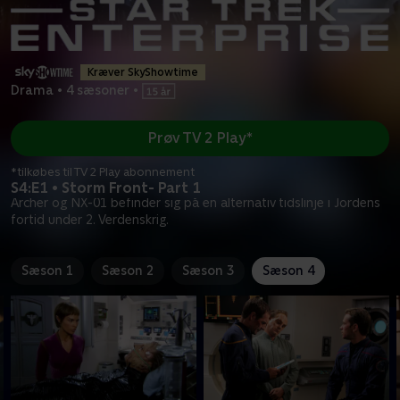
Kræver SkyShowtime
Drama
•
4 sæsoner
•
Prøv TV 2 Play*
*tilkøbes til TV 2 Play abonnement
S4:E1 • Storm Front- Part 1
Archer og NX-01 befinder sig på en alternativ tidslinje i Jordens
fortid under 2. Verdenskrig.
Sæson 1
Sæson 2
Sæson 3
Sæson 4