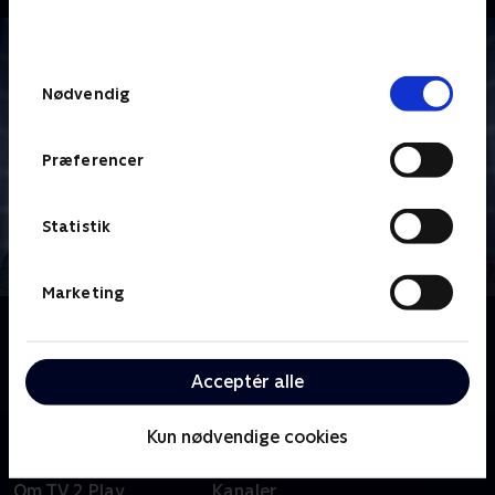
bunden af siden. Læs mere om hvordan TV 2
behandler dine oplysninger i
TV 2s privatlivspolitik
.
Samtykkevalg
Nødvendig
Præferencer
Statistik
Marketing
Om Star Trek: Enterprise
Følg besætningen på rumskibet Enterprise i deres
tidlige pionerdage med udforskning af det ydre rum.
Acceptér alle
Kun nødvendige cookies
Om TV 2 Play
Kanaler