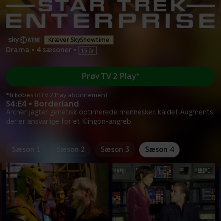
Kræver SkyShowtime
Drama
•
4 sæsoner
•
Prøv TV 2 Play*
*tilkøbes til TV 2 Play abonnement
S4:E4 • Borderland
Archer jagter genetisk optimerede mennesker, kaldet Augments,
der er ansvarlige for et Klingon-angreb.
Sæson 1
Sæson 2
Sæson 3
Sæson 4