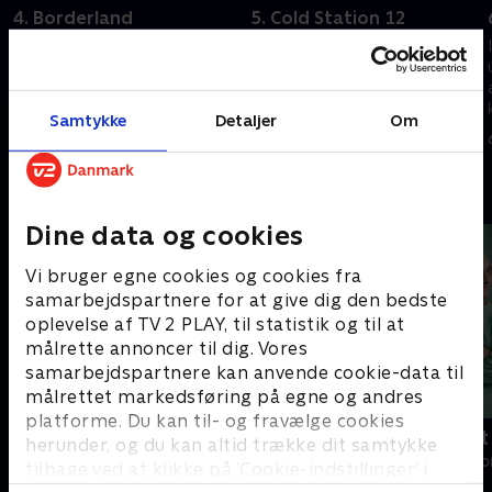
4. Borderland
5. Cold Station 12
Archer jagter genetisk
Soong og augmenterne rejser
optimerede mennesker, kaldet
til Cold Station 12, hvor
Augments, der er ansvarlige for
hundredvis af fostre
et Klingon-angreb.
opbevares.
Samtykke
Detaljer
Om
6. oktober 2023 • 41 min
6. oktober 2023 • 40 min
Andre så også
Dine data og cookies
Vi bruger egne cookies og cookies fra
samarbejdspartnere for at give dig den bedste
oplevelse af TV 2 PLAY, til statistik og til at
målrette annoncer til dig. Vores
samarbejdspartnere kan anvende cookie-data til
målrettet markedsføring på egne og andres
platforme. Du kan til- og fravælge cookies
Happy fucking Pride
Fake Patient
herunder, og du kan altid trække dit samtykke
Drama • 1 sæsoner
Drama • 1 sæso
tilbage ved at klikke på ’Cookie-indstillinger’ i