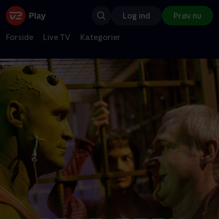
Log ind
Prøv nu
Forside
Live TV
Kategorier