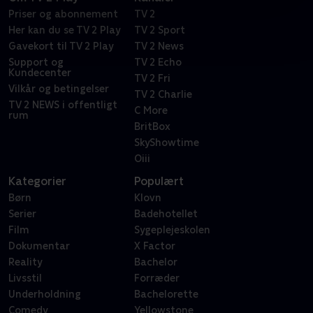
Priser og abonnement
TV 2
Her kan du se TV 2 Play
TV 2 Sport
Gavekort til TV 2 Play
TV 2 News
Support og
TV 2 Echo
Kundecenter
TV 2 Fri
Vilkår og betingelser
TV 2 Charlie
TV 2 NEWS i offentligt
C More
rum
BritBox
SkyShowtime
Oiii
Kategorier
Populært
Børn
Klovn
Serier
Badehotellet
Film
Sygeplejeskolen
Dokumentar
X Factor
Reality
Bachelor
Livsstil
Forræder
Underholdning
Bachelorette
Comedy
Yellowstone