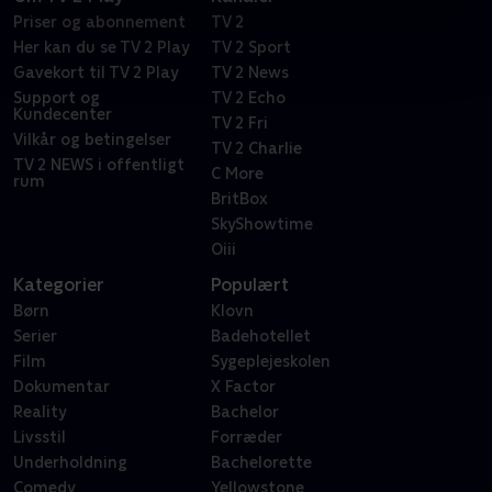
Priser og abonnement
TV 2
Her kan du se TV 2 Play
TV 2 Sport
Gavekort til TV 2 Play
TV 2 News
Support og
TV 2 Echo
Kundecenter
TV 2 Fri
Vilkår og betingelser
TV 2 Charlie
TV 2 NEWS i offentligt
C More
rum
BritBox
SkyShowtime
Oiii
Kategorier
Populært
Børn
Klovn
Serier
Badehotellet
Film
Sygeplejeskolen
Dokumentar
X Factor
Reality
Bachelor
Livsstil
Forræder
Underholdning
Bachelorette
Comedy
Yellowstone