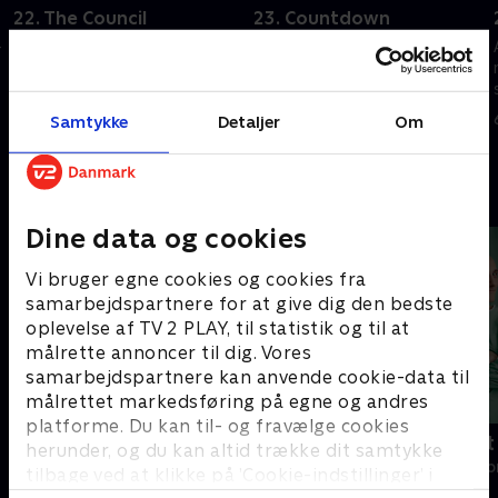
22. The Council
23. Countdown
-
Archer og Hoshi henvender sig
Enterprise-besætningen
til Xindi-rådet. T'Pol leder et
forsøger at stoppe armeringen
hold ind i Spheres midte.
af supervåbnet, som er rettet
mod Jorden.
6. oktober 2023 • 40 min
Samtykke
Detaljer
Om
6. oktober 2023 • 40 min
Andre så også
Dine data og cookies
Vi bruger egne cookies og cookies fra
samarbejdspartnere for at give dig den bedste
oplevelse af TV 2 PLAY, til statistik og til at
målrette annoncer til dig. Vores
samarbejdspartnere kan anvende cookie-data til
målrettet markedsføring på egne og andres
platforme. Du kan til- og fravælge cookies
Happy fucking Pride
Fake Patient
herunder, og du kan altid trække dit samtykke
Drama • 1 sæsoner
Drama • 1 sæso
tilbage ved at klikke på ’Cookie-indstillinger’ i