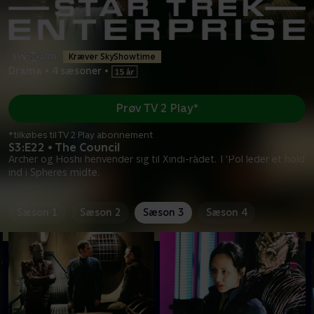
Kræver SkyShowtime
Drama
•
4 sæsoner
•
Prøv TV 2 Play*
*tilkøbes til TV 2 Play abonnement
S3:E22 • The Council
Archer og Hoshi henvender sig til Xindi-rådet. T'Pol leder et hold
ind i Spheres midte.
Sæson 1
Sæson 2
Sæson 3
Sæson 4