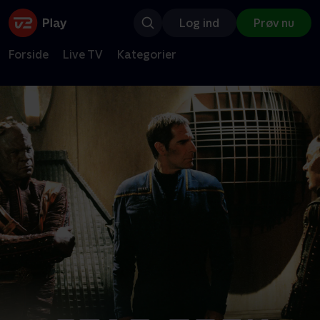
Log ind
Prøv nu
Forside
Live TV
Kategorier