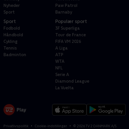
Nyheder
Paw Patrol
Sport
Barnaby
Sport
Populær sport
Fodbold
3F Superliga
Håndbold
Tour de France
Cykling
FIFA VM 2026
Tennis
A Liga
Badminton
ATP
WTA
NFL
Serie A
Diamond League
La Vuelta
Privatlivspolitik
Cookie-indstillinger
©
2026
TV 2 DANMARK A/S