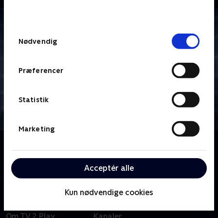
bunden af siden. Læs mere om hvordan TV 2
behandler dine oplysninger i
TV 2s privatlivspolitik
.
Samtykkevalg
Nødvendig
Præferencer
Statistik
Marketing
Om Star Trek: Enterprise
Følg besætningen på rumskibet Enterprise i deres
tidlige pionerdage med udforskning af det ydre rum.
Acceptér alle
Kun nødvendige cookies
Om TV 2 Play
Kanaler