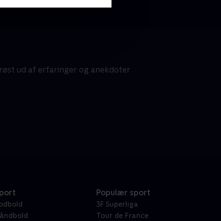
røst ud af erfaringer og anekdoter
port
Populær sport
odbold
3F Superliga
åndbold
Tour de France