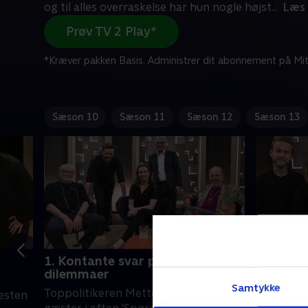
og til alles overraskelse har hun nogle højst
...
Læs
Prøv TV 2 Play*
*Kræver pakken Basis. Administrer dit abonnement på Mit
Sæson 10
Sæson 11
Sæson 12
Sæson 13
1. Kontante svar på seernes
2. Konta
dilemmaer
dilemma
Samtykke
Toppolitikeren Mette Frederiksen
Endnu en 
æsten