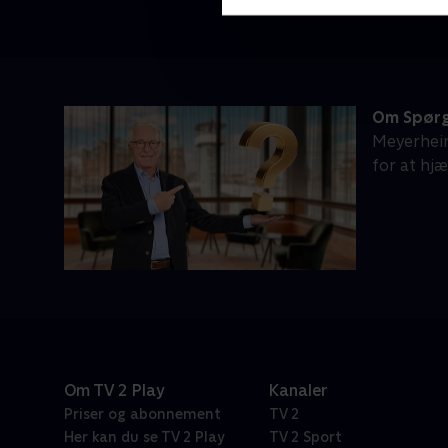
Om Spørg
Meyerheim
for at hj
Om TV 2 Play
Kanaler
Priser og abonnement
TV 2
Her kan du se TV 2 Play
TV 2 Sport