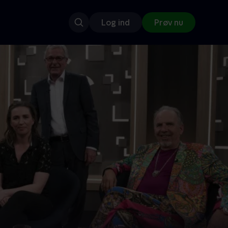
Log ind
Prøv nu