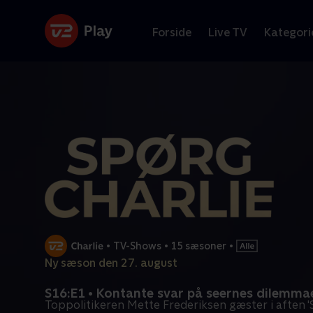
Forside
Live TV
Kategori
•
TV-Shows
•
15 sæsoner
•
Ny sæson den 27. august
S16:E1 • Kontante svar på seernes dilemma
Toppolitikeren Mette Frederiksen gæster i aften 'S