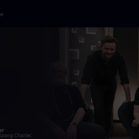
er
er
pørg Charlie',