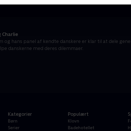
 Charlie
 og hans panel af kendte danskere er klar til at dele gene
ælpe danskerne med deres dilemmaer.
Kategorier
Populært
S
Børn
Klovn
F
Serier
Badehotellet
H