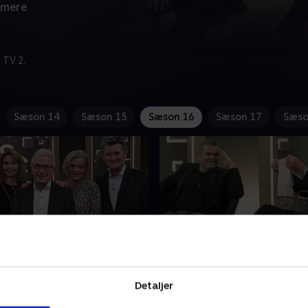
 mere
 TV 2.
Sæson 14
Sæson 15
Sæson 16
Sæson 17
Sæso
nte svar på seernes
3. Kontante svar på see
er
dilemmaer
Detaljer
gang står Michael
Et aldeles oplagt panel bes