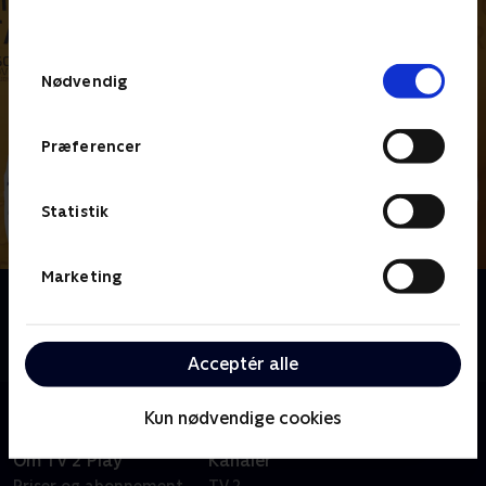
behandler dine oplysninger i
TV 2s privatlivspolitik
.
Samtykkevalg
Nødvendig
Præferencer
Statistik
Marketing
Om Sol over Gudhjem - Rising Star
Fire af Danmarks bedste, unge kokke dyster om den
prestigefyldte titel som årets 'Rising Star'.
Acceptér alle
Kun nødvendige cookies
Om TV 2 Play
Kanaler