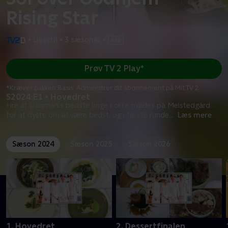
Rising Star
•
Livsstil
•
3 sæsoner
•
Prøv TV 2 Play*
*Kræver pakken Basis. Administrer dit abonnement på Mit TV 2.
S2024:E1 • Hovedret
Fire af Danmarks bedste unge kokke mødes på Melstedgård
for at dyste om at være bedst, og i første runde
...
Læs mere
Sæson 2024
Sæson 2025
Sæson 2026
1. Hovedret
2. Dessertfinalen