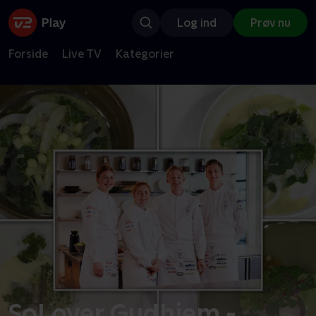
Log ind
Prøv nu
Forside
Live TV
Kategorier
Sol over Gudhjem -