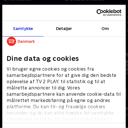
Fire af Danmarks bedste unge
Fire af Danmarks bedste unge
kokke mødes på Melstedgård
kokke mødes på Melstedgård
for at dyste om at være bedst,
for at dyste om at være bedst,
og i første runde gælder det
og i anden og sidste runde er
hovedretten
det desserter, der dystes i
Samtykke
Detaljer
Om
28. august 2024 • 99 min
28. august 2024 • 74 min
Andre så også
Dine data og cookies
Vi bruger egne cookies og cookies fra
samarbejdspartnere for at give dig den bedste
oplevelse af TV 2 PLAY, til statistik og til at
målrette annoncer til dig. Vores
samarbejdspartnere kan anvende cookie-data til
målrettet markedsføring på egne og andres
platforme. Du kan til- og fravælge cookies
Julelys for millioner
Fantasifulde 
herunder, og du kan altid trække dit samtykke
2022 • Livsstil • 46 min
Livsstil • 3 sæs
tilbage ved at klikke på ’Cookie-indstillinger’ i
bunden af siden. Læs mere om hvordan TV 2