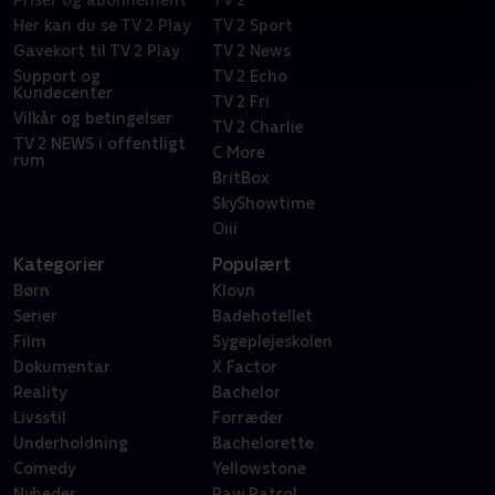
Priser og abonnement
TV 2
Her kan du se TV 2 Play
TV 2 Sport
Gavekort til TV 2 Play
TV 2 News
Support og
TV 2 Echo
Kundecenter
TV 2 Fri
Vilkår og betingelser
TV 2 Charlie
TV 2 NEWS i offentligt
C More
rum
BritBox
SkyShowtime
Oiii
Kategorier
Populært
Børn
Klovn
Serier
Badehotellet
Film
Sygeplejeskolen
Dokumentar
X Factor
Reality
Bachelor
Livsstil
Forræder
Underholdning
Bachelorette
Comedy
Yellowstone
Nyheder
Paw Patrol