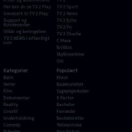
Priser og abonnement
TV 2
Her kan du se TV 2 Play
TV 2 Sport
Gavekort til TV 2 Play
TV 2 News
Support og
TV 2 Echo
Kundecenter
TV 2 Fri
Vilkår og betingelser
TV 2 Charlie
TV 2 NEWS i offentligt
C More
rum
BritBox
SkyShowtime
Oiii
Kategorier
Populært
Børn
Klovn
Serier
Badehotellet
Film
Sygeplejeskolen
Dokumentar
X Factor
Reality
Bachelor
Livsstil
Forræder
Underholdning
Bachelorette
Comedy
Yellowstone
Nyheder
Paw Patrol