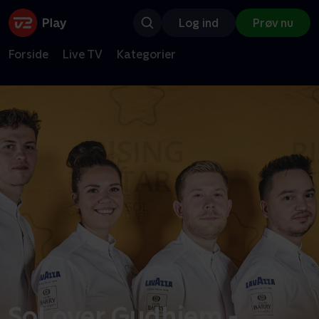
Log ind
Prøv nu
Forside
Live TV
Kategorier
Sol over Gudhjem -