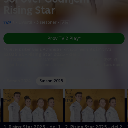
Rising Star
•
Livsstil
•
3 sæsoner
•
Prøv TV 2 Play*
*Kræver pakken Basis. Administrer dit abonnement på Mit TV 2.
S2025:E1 • Rising Star 2025 - del 1
Melstedgård danner rammen om en intens kulinarisk dyst. Vi
følger fire af landets mest lovende unge kokke, når
...
Læs mere
Sæson 2024
Sæson 2025
Sæson 2026
1. Rising Star 2025 - del 1
2. Rising Star 2025 - del 2