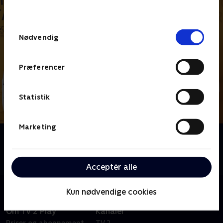
behandler dine oplysninger i
TV 2s privatlivspolitik
.
Samtykkevalg
Nødvendig
Præferencer
Statistik
Marketing
Om Sol over Gudhjem - Rising Star
Fire af Danmarks bedste, unge kokke dyster om den
prestigefyldte titel som årets 'Rising Star'.
Acceptér alle
Kun nødvendige cookies
Om TV 2 Play
Kanaler