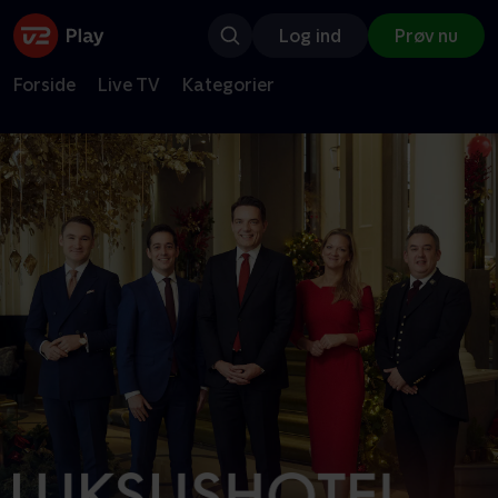
Log ind
Prøv nu
Forside
Live TV
Kategorier