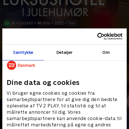
•
Livsstil
•
46 min
•
2022
•
Prøv TV 2 Play*
*Kræver pakken Basis. Administrer dit abonnement på Mit TV 2.
Samtykke
Detaljer
Om
Kom indenfor på det luksuriøse hotel Corinthia i tiden op mod
jul - fra den ekstravagante udsmykning til
...
Læs mere
Andre så også
Dine data og cookies
Vi bruger egne cookies og cookies fra
samarbejdspartnere for at give dig den bedste
oplevelse af TV 2 PLAY, til statistik og til at
målrette annoncer til dig. Vores
samarbejdspartnere kan anvende cookie-data til
målrettet markedsføring på egne og andres