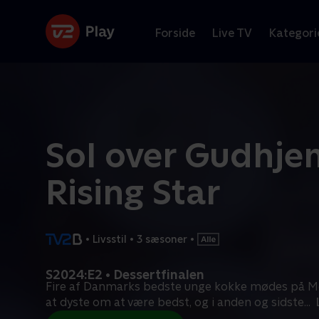
Forside
Live TV
Kategori
Sol over Gudhje
Rising Star
•
Livsstil
•
3 sæsoner
•
S2024:E2 • Dessertfinalen
Fire af Danmarks bedste unge kokke mødes på M
at dyste om at være bedst, og i anden og sidste
...