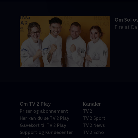
Om Sol ov
Fire af D
Om TV 2 Play
Kanaler
Priser og abonnement
TV 2
Her kan du se TV 2 Play
TV 2 Sport
Gavekort til TV 2 Play
TV 2 News
Support og Kundecenter
TV 2 Echo