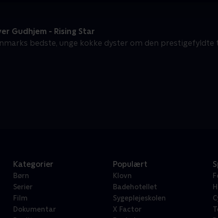
er Gudhjem - Rising Star
anmarks bedste, unge kokke dyster om den prestigefyldte tit
Kategorier
Populært
S
Børn
Klovn
F
Serier
Badehotellet
H
Film
Sygeplejeskolen
C
Dokumentar
X Factor
T