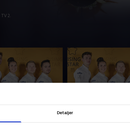
 TV 2.
 Star 2025 - del 1
2. Rising Star 2025 - del
ård danner rammen om en
Melstedgård danner ramm
Detaljer
inarisk dyst. Vi følger fire af
intens kulinarisk dyst. Vi følg
est lovende unge kokke, når
landets mest lovende unge 
rerer om titlen som Rising
de konkurrerer om titlen so