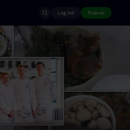
Log ind
Prøv nu