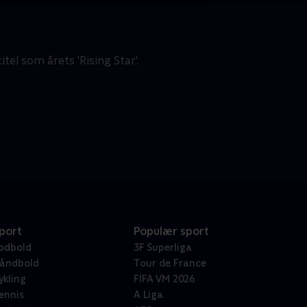
el som årets 'Rising Star'.
port
Populær sport
odbold
3F Superliga
åndbold
Tour de France
ykling
FIFA VM 2026
ennis
A Liga