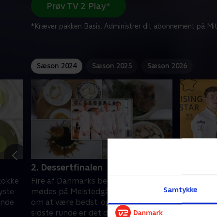
Prøv TV 2 Play*
*Kræver pakken Basis. Administrer dit abonnement på Mit
Sæson 2024
Sæson 2025
Sæson 2026
2. Dessertfinalen
1. Rising
kokke
Fire af Danmarks bedste unge kokke
Melstedg
Samtykke
yste
mødes på Melstedgård for at dyste
intens kul
unde
om at være bedst, og i anden og
landets m
sidste runde er det desserter, der
de konkur