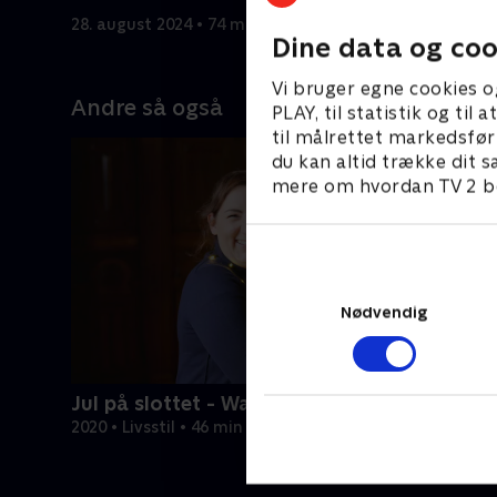
dystes i
Star 2025.
28. august 2024 • 74 min
15. januar
Bunk Pede
Dine data og coo
Kristoffe
Vi bruger egne cookies o
Peter Gyl
Andre så også
PLAY, til statistik og ti
Badehotel
til målrettet markedsfør
Thorvalds
du kan altid trække dit s
mere om hvordan TV 2 be
Nødvendig
Jul på slottet - Warwick
2020 • Livsstil • 46 min