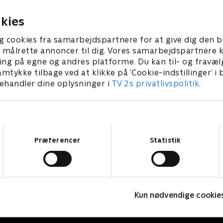
 Deltagerne i år er Cille
Star 2025. Deltagerne i år er 
 2025 • 130 min
15. januar 2025 • 65 min
rsen fra Bistro Boheme,
Bunk Pedersen fra Bistro B
kies
r Madsen fra Molskroen,
Kristoffer Madsen fra Mols
g cookies fra samarbejdspartnere for at give dig den b
denkærne fra Svinkløv
Peter Gyldenkærne fra Svin
l at målrette annoncer til dig. Vores samarbejdspartner
 og Andreas Kéke
Badehotel og Andreas Kéke
ing på egne og andres platforme. Du kan til- og fravæl
en fra Fakkelgården. .
Thorvaldsen fra Fakkelgårde
amtykke tilbage ved at klikke på ’Cookie-indstillinger’ i
handler dine oplysninger i
TV 2s privatlivspolitik
.
Samtykkevalg
Præferencer
Statistik
Julelys for millioner
F
2022 • Livsstil • 46 min
L
Kun nødvendige cookie