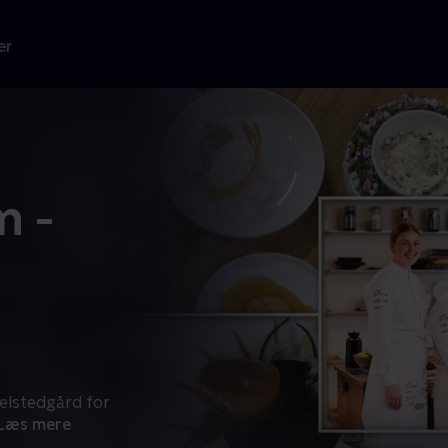
er
m -
elstedgård for
Læs mere