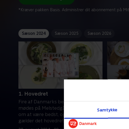
*Kræver pakken Basis. Administrer dit abonnement på Mit
Sæson 2024
Sæson 2025
Sæson 2026
1. Hovedret
2. Desse
Fire af Danmarks bedste unge kokke
Fire af D
mødes på Melstedgård for at dyste
mødes på 
Samtykke
om at være bedst, og i første runde
om at vær
gælder det hovedretten
sidste run
dystes i