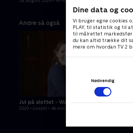
28. august 2024 • 99 min
28. august
Dine data og coo
Vi bruger egne cookies o
Andre så også
PLAY, til statistik og ti
til målrettet markedsfør
du kan altid trække dit s
mere om hvordan TV 2 be
Nødvendig
Jul på slottet - Warwick
2020 • Livsstil • 46 min