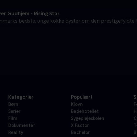
er Gudhjem - Rising Star
anmarks bedste, unge kokke dyster om den prestigefyldte tit
Kategorier
Populært
S
Børn
Klovn
F
Serier
Badehotellet
H
Film
Sygeplejeskolen
C
Dokumentar
X Factor
T
Reality
Bachelor
B