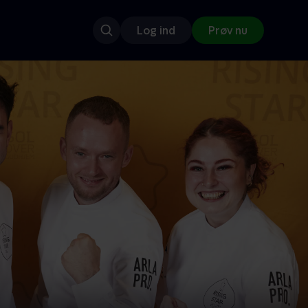
Log ind
Prøv nu