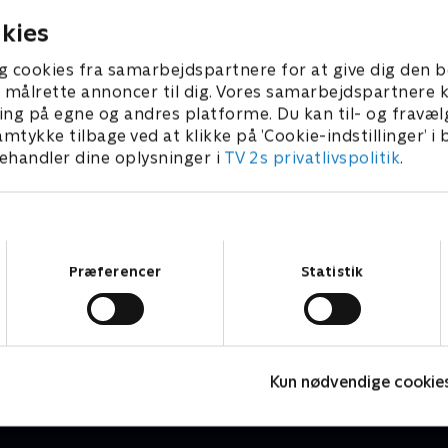
 2024 • 74 min
15. januar 2025 • 130 min
Bunk Pedersen fra Bistro B
kies
Kristoffer Madsen fra Mols
Peter Gyldenkærne fra Svin
g cookies fra samarbejdspartnere for at give dig den b
Badehotel og Andreas Kéke
l at målrette annoncer til dig. Vores samarbejdspartner
Thorvaldsen fra Fakkelgårde
ing på egne og andres platforme. Du kan til- og fravæl
amtykke tilbage ved at klikke på ’Cookie-indstillinger’ i
handler dine oplysninger i
TV 2s privatlivspolitik
.
Samtykkevalg
Præferencer
Statistik
Julelys for millioner
J
2022 • Livsstil • 46 min
2
Kun nødvendige cookie