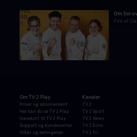
Om Sol ov
Fire af D
Om TV 2 Play
Kanaler
Priser og abonnement
TV 2
Her kan du se TV 2 Play
TV 2 Sport
Gavekort til TV 2 Play
TV 2 News
Support og Kundecenter
TV 2 Echo
Vilkår og betingelser
TV 2 Fri