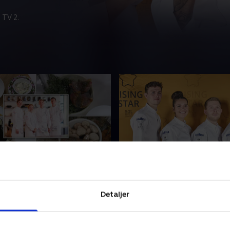
 TV 2.
rtfinalen
1. Rising Star 2025 - del
anmarks bedste unge kokke
Melstedgård danner ramm
Melstedgård for at dyste
intens kulinarisk dyst. Vi følg
Detaljer
e bedst, og i anden og
landets mest lovende unge 
de er det desserter, der
de konkurrerer om titlen so
Star 2025. Deltagerne i år er 