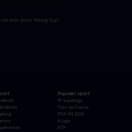
el som årets 'Rising Star'.
port
Populær sport
odbold
3F Superliga
åndbold
Tour de France
ykling
FIFA VM 2026
ennis
A Liga
adminton
ATP