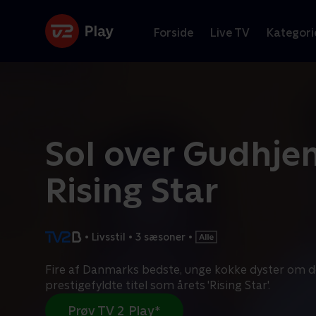
Forside
Live TV
Kategori
Sol over Gudhje
Rising Star
•
Livsstil
•
3 sæsoner
•
Fire af Danmarks bedste, unge kokke dyster om 
prestigefyldte titel som årets 'Rising Star'.
Prøv TV 2 Play*