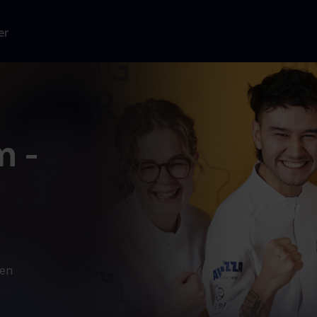
er
m -
den