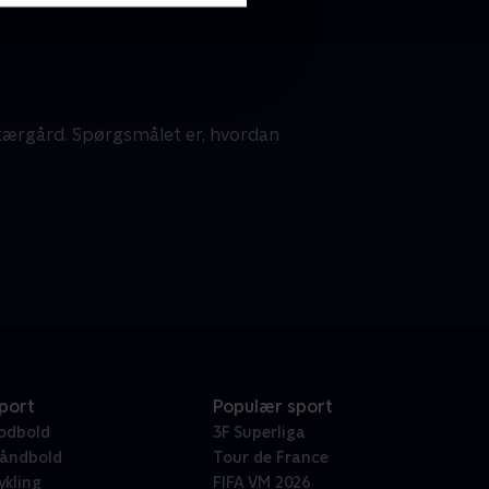
kærgård. Spørgsmålet er, hvordan
port
Populær sport
odbold
3F Superliga
åndbold
Tour de France
ykling
FIFA VM 2026