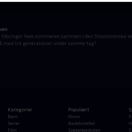
ken
e tilbringer hele sommeren sammen i den Stockholmske s
gå med tre generationer under samme tag?
Kategorier
Populært
S
Børn
Klovn
F
Serier
Badehotellet
H
Film
Sygeplejeskolen
C