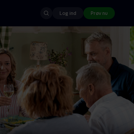
Log ind
Prøv nu