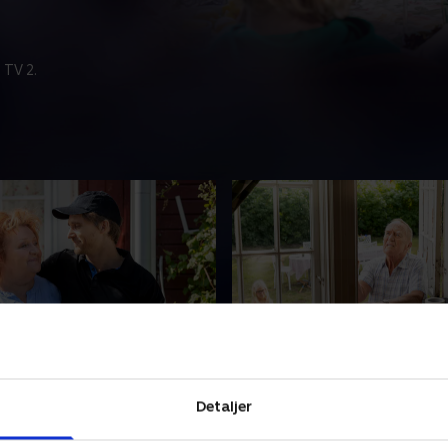
 TV 2.
dygtig
4. Sølykkens samlere
s søn Mats bliver hurtigt
Tomas begynder at rydde op
Detaljer
t hos Berndt, men lige så
kælderen, men får probleme
omas og Klaras fælles fjende.
Klara modsætter sig det. Lil