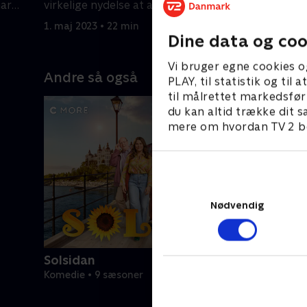
har
virkelige nydelse at anstrenge sig så
1. maj 202
lidt som muligt?
1. maj 2023 • 22 min
Dine data og coo
Vi bruger egne cookies o
Andre så også
PLAY, til statistik og ti
til målrettet markedsfør
du kan altid trække dit s
mere om hvordan TV 2 be
Nødvendig
Solsidan
Komedie • 9 sæsoner