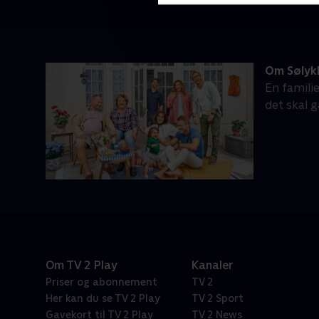
Om Sølyk
En famili
det skal 
Om TV 2 Play
Kanaler
Priser og abonnement
TV 2
Her kan du se TV 2 Play
TV 2 Sport
Gavekort til TV 2 Play
TV 2 News