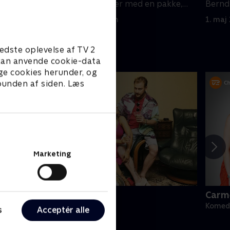
vildeste problemer med en pakke,
Berndt
der aldrig kommer.
bonka
1. maj 2023 • 22 min
1. maj
.
edste oplevelse af TV 2
e kan anvende cookie-data
ge cookies herunder, og
 bunden af siden. Læs
Marketing
lå bog for evigt
Carm
omedie • 1 sæsoner
Komedi
s
Acceptér alle