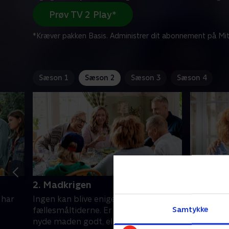
Prøv TV 2 Play*
*Kræver pakken Basis. Administrer dit abonnement på Mit
Sæson 1
Sæson 2
Sæson 3
Sæson 4
2. Madkrigen
3. Bror 
 har
Ingen kan blive enige om niveauet på
Söderberg
Samtykke
fællesmåltiderne. Er det vigtigst at
en favori
nyde maden godt, eller er den
hurtigt T