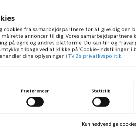
irriteret over familien Klings
3 • 22 min
uhygiejniske vaner
1. maj 2023 • 21 min
kies
g cookies fra samarbejdspartnere for at give dig den b
l at målrette annoncer til dig. Vores samarbejdspartner
ing på egne og andres platforme. Du kan til- og fravæl
amtykke tilbage ved at klikke på ’Cookie-indstillinger’ i
handler dine oplysninger i
TV 2s privatlivspolitik
.
Samtykkevalg
Præferencer
Statistik
Sølykkens jul
B
Komedie • 1 sæsoner
K
Kun nødvendige cookie