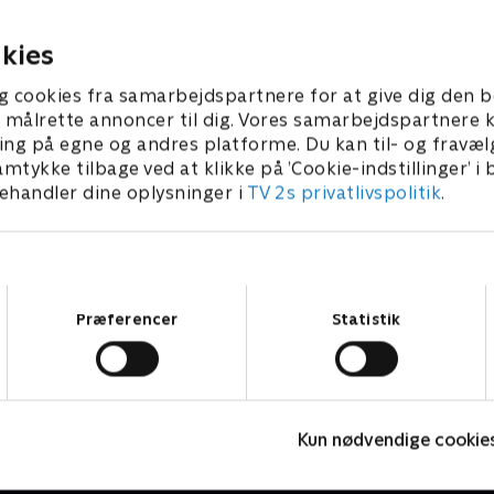
muligt?
3 • 22 min
kies
g cookies fra samarbejdspartnere for at give dig den b
l at målrette annoncer til dig. Vores samarbejdspartner
ing på egne og andres platforme. Du kan til- og fravæl
amtykke tilbage ved at klikke på ’Cookie-indstillinger’ i
handler dine oplysninger i
TV 2s privatlivspolitik
.
Samtykkevalg
Præferencer
Statistik
Sølykkens jul
C
Komedie • 1 sæsoner
K
Kun nødvendige cookie