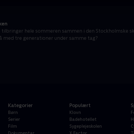
ken
e tilbringer hele sommeren sammen i den Stockholmske s
gå med tre generationer under samme tag?
Kategorier
Populært
S
Børn
Klovn
F
Serier
Badehotellet
H
Film
Sygeplejeskolen
C
Dokumentar
X Factor
T