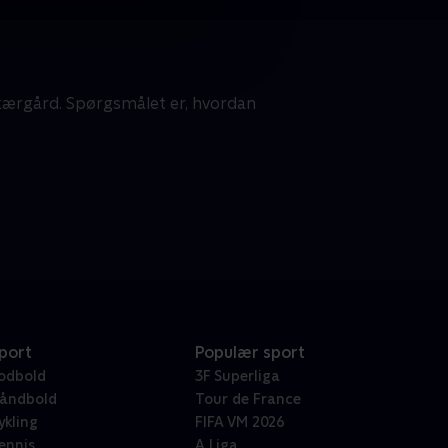
kærgård. Spørgsmålet er, hvordan
port
Populær sport
odbold
3F Superliga
åndbold
Tour de France
ykling
FIFA VM 2026
ennis
A Liga