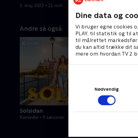
især Klara svært ved at tackle
lidt som 
1. maj 2023 • 21 min
1. maj 202
Dine data og coo
Vi bruger egne cookies o
Andre så også
PLAY, til statistik og ti
til målrettet markedsfør
du kan altid trække dit s
mere om hvordan TV 2 be
Nødvendig
Solsidan
Komedie • 9 sæsoner