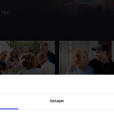
 TV 2.
rigen
3. Bror dygtig
 blive enige om niveauet på
Söderbergs søn Mats bliver 
iderne. Er det vigtigst at
en favorit hos Berndt, men l
Detaljer
n godt, eller er den
hurtigt Tomas og Klaras fæll
nydelse at anstrenge sig så
1. maj 2023 • 22 min