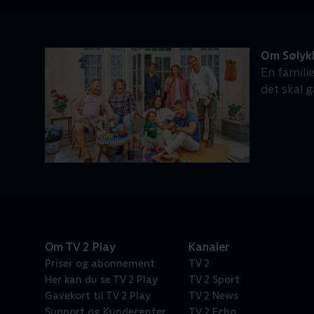
Om Sølyk
En famili
det skal 
Om TV 2 Play
Kanaler
Priser og abonnement
TV 2
Her kan du se TV 2 Play
TV 2 Sport
Gavekort til TV 2 Play
TV 2 News
Support og Kundecenter
TV 2 Echo