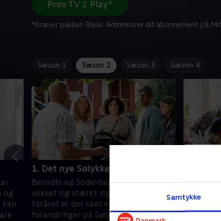
Prøv TV 2 Play*
*Kræver pakken Basis. Administrer dit abonnement på Mit
Sæson 1
Sæson 2
Sæson 3
Sæson 4
1. Det nye Sølykken
2. Madk
har
Berndts og Söderbergs forhold har
Ingen kan
a og
vokset sig stærkt, og i løbet af
fællesmålt
Samtykke
e kan
foråret er der sket en del
nyde made
fare
forandringer på Sølykken. Det har
virkelige 