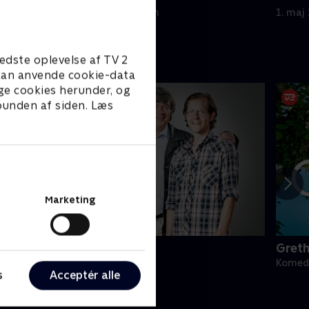
uhygiejniske vaner
der a
1. maj 2023 • 21 min
1. maj
edste oplevelse af TV 2
e kan anvende cookie-data
ge cookies herunder, og
 bunden af siden. Læs
Marketing
armen & Columbo
Gret
omedie • 1 sæsoner
Komedi
s
Acceptér alle