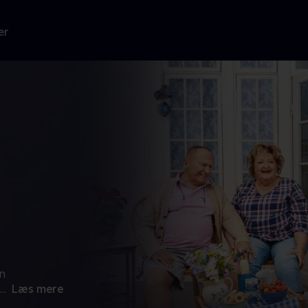
er
n
...
Læs mere