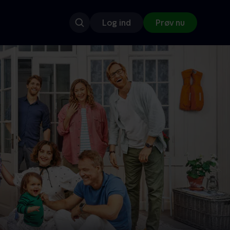
Log ind
Prøv nu