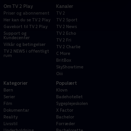
Om TV 2 Play
Kanaler
Priser og abonnement
TV 2
Her kan du se TV 2 Play
TV 2 Sport
Gavekort til TV 2 Play
TV 2 News
Support og
TV 2 Echo
Kundecenter
TV 2 Fri
Vilkår og betingelser
TV 2 Charlie
TV 2 NEWS i offentligt
C More
rum
BritBox
SkyShowtime
Oiii
Kategorier
Populært
Børn
Klovn
Serier
Badehotellet
Film
Sygeplejeskolen
Dokumentar
X Factor
Reality
Bachelor
Livsstil
Forræder
Underholdning
Bachelorette