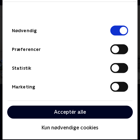
bunden af siden. Læs mere om hvordan TV 2
behandler dine oplysninger i
TV 2s privatlivspolitik
.
Samtykkevalg
Nødvendig
Præferencer
Statistik
Marketing
Om Sølykken
En familie tilbringer hele sommeren sammen i den
Stockholmske skærgård. Spørgsmålet er, hvordan
Acceptér alle
det skal gå med tre generationer under samme tag?
Kun nødvendige cookies