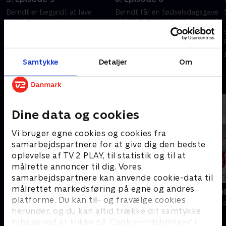
Berndt er begyndt at lave
Berndt får en fødselsdagsgave
skulpturer og vil gerne donere
af Söderberg. Lily hjælper med
en som præmie i et kommende
at opklare, om de er sammen.
r
lotteri, hvilket får Klara til at
Tomas bliver stresset, da Klara
frygte, at han vil blive gjort til
inviterer hans ekskone med til
1. maj 2023 • 22 min
1. maj 2023 • 22 min
grin.
fest.
Samtykke
Detaljer
Om
Andre så også
Dine data og cookies
Vi bruger egne cookies og cookies fra
samarbejdspartnere for at give dig den bedste
oplevelse af TV 2 PLAY, til statistik og til at
målrette annoncer til dig. Vores
samarbejdspartnere kan anvende cookie-data til
målrettet markedsføring på egne og andres
Solsidan
Sølykkens ju
platforme. Du kan til- og fravælge cookies
Komedie • 9 sæsoner
Komedie • 1 sæ
herunder, og du kan altid trække dit samtykke
tilbage ved at klikke på ’Cookie-indstillinger’ i