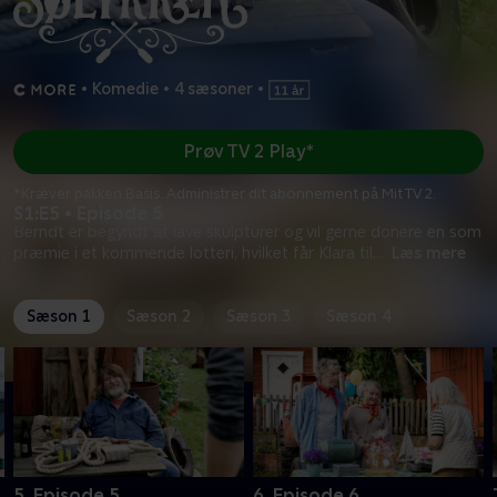
•
Komedie
•
4 sæsoner
•
Prøv TV 2 Play*
*Kræver pakken Basis. Administrer dit abonnement på Mit TV 2.
S1:E5 • Episode 5
Berndt er begyndt at lave skulpturer og vil gerne donere en som
præmie i et kommende lotteri, hvilket får Klara til
...
Læs mere
Sæson 1
Sæson 2
Sæson 3
Sæson 4
5. Episode 5
6. Episode 6