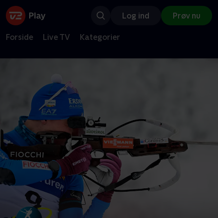
Log ind
Prøv nu
Forside
Live TV
Kategorier