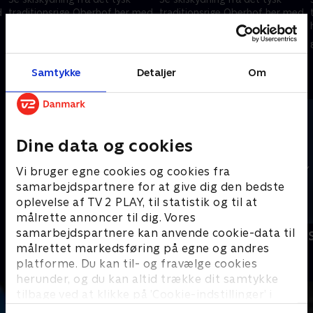
d
traditionsrige Oberhof her med
traditionsrige Oberhof her med
herrernes jagtstart.
kvindernes sprint.
10. januar 2026 • 60 min
8. januar 2026 • 93 min
Samtykke
Detaljer
Om
Andre så også
Dine data og cookies
Vi bruger egne cookies og cookies fra
samarbejdspartnere for at give dig den bedste
oplevelse af TV 2 PLAY, til statistik og til at
målrette annoncer til dig. Vores
samarbejdspartnere kan anvende cookie-data til
Vinter-OL - Skiskydning
Vinter-OL - 
målrettet markedsføring på egne og andres
Skisport
Skisport
platforme. Du kan til- og fravælge cookies
herunder, og du kan altid trække dit samtykke
tilbage ved at klikke på ’Cookie-indstillinger’ i
bunden af siden. Læs mere om hvordan TV 2