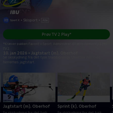
•
Skisport
•
Prøv TV 2 Play*
*Kræver pakken Favorit + Sport. Administrer dit abonnement på Mit
TV 2.
10. jan 2026 • Jagtstart (m), Oberhof
Se skiskydning fra det tysk traditionsrige Oberhof her med
herrernes jagtstart.
Jagtstart (m), Oberhof
Sprint (k), Oberhof
Se skiskydning fra det tysk
Se skiskydning fra det tysk