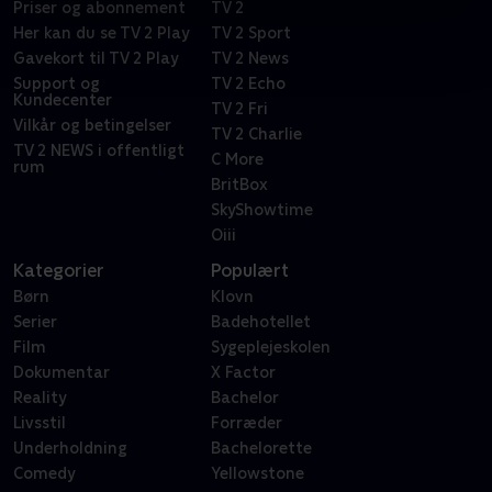
Priser og abonnement
TV 2
Her kan du se TV 2 Play
TV 2 Sport
Gavekort til TV 2 Play
TV 2 News
Support og
TV 2 Echo
Kundecenter
TV 2 Fri
Vilkår og betingelser
TV 2 Charlie
TV 2 NEWS i offentligt
C More
rum
BritBox
SkyShowtime
Oiii
Kategorier
Populært
Børn
Klovn
Serier
Badehotellet
Film
Sygeplejeskolen
Dokumentar
X Factor
Reality
Bachelor
Livsstil
Forræder
Underholdning
Bachelorette
Comedy
Yellowstone