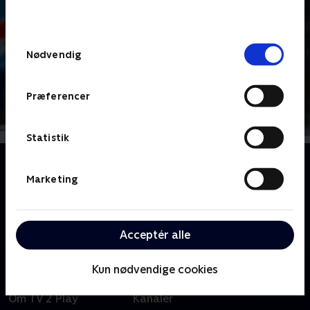
behandler dine oplysninger i
TV 2s privatlivspolitik
.
Samtykkevalg
Nødvendig
Præferencer
Statistik
Om Skiskydning
Fra december til marts er verdens bedste atleter i
Marketing
sportsgrenen biathlon i færd med at kæmpe. Her
kan du se forskellige runder fra den fysisk og mentalt
hårde vintersportsgren.
Acceptér alle
Kun nødvendige cookies
Om TV 2 Play
Kanaler