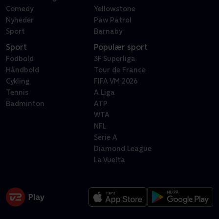
Comedy
Yellowstone
Nyheder
Paw Patrol
Sport
Barnaby
Sport
Populær sport
Fodbold
3F Superliga
Håndbold
Tour de France
Cykling
FIFA VM 2026
Tennis
A Liga
Badminton
ATP
WTA
NFL
Serie A
Diamond League
La Vuelta