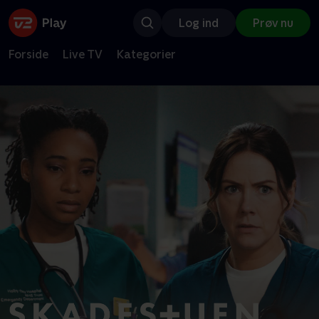
Log ind
Prøv nu
Forside
Live TV
Kategorier