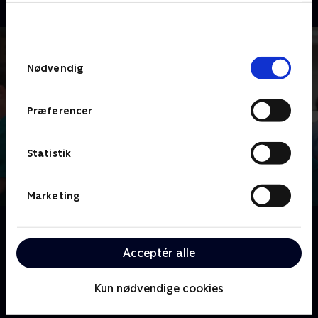
bunden af siden. Læs mere om hvordan TV 2
behandler dine oplysninger i
TV 2s privatlivspolitik
.
Samtykkevalg
Nødvendig
Præferencer
Statistik
Marketing
Om Skadestuen i Holby
Følg de ansatte og patienterne på skadestuen i byen
Acceptér alle
Holby City, hvor liv og død er en del af deres hverdag.
Kun nødvendige cookies